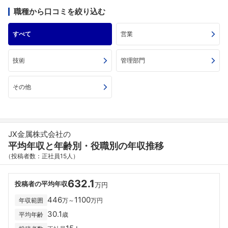
職種から口コミを絞り込む
すべて
営業
技術
管理部門
その他
JX金属株式会社の
平均年収と年齢別・役職別の年収推移
（投稿者数：正社員15人）
632.1
投稿者の平均年収
万円
446
1100
年収範囲
万～
万円
30.1
平均年齢
歳