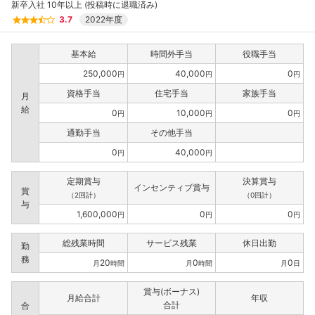
新卒入社 10年以上 (投稿時に退職済み)
3.7
2022年度
基本給
時間外手当
役職手当
250,000
40,000
0
円
円
円
資格手当
住宅手当
家族手当
月
給
0
10,000
0
円
円
円
通勤手当
その他手当
0
40,000
円
円
定期賞与
決算賞与
インセンティブ賞与
賞
（2回計）
（0回計）
与
1,600,000
0
0
円
円
円
総残業時間
サービス残業
休日出勤
勤
務
20
0
0
月
時間
月
時間
月
日
賞与(ボーナス)
月給合計
年収
合計
合