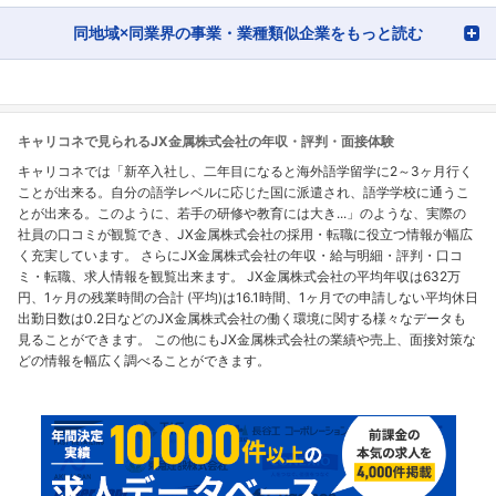
同地域×同業界の事業・業種類似企業をもっと読む
キャリコネで見られるJX金属株式会社の年収・評判・面接体験
キャリコネでは「新卒入社し、二年目になると海外語学留学に2～3ヶ月行く
ことが出来る。自分の語学レベルに応じた国に派遣され、語学学校に通うこ
とが出来る。このように、若手の研修や教育には大き...」のような、実際の
社員の口コミが観覧でき、JX金属株式会社の採用・転職に役立つ情報が幅広
く充実しています。 さらにJX金属株式会社の年収・給与明細・評判・口コ
ミ・転職、求人情報を観覧出来ます。 JX金属株式会社の平均年収は632万
円、1ヶ月の残業時間の合計 (平均)は16.1時間、1ヶ月での申請しない平均休日
出勤日数は0.2日などのJX金属株式会社の働く環境に関する様々なデータも
見ることができます。 この他にもJX金属株式会社の業績や売上、面接対策な
どの情報を幅広く調べることができます。