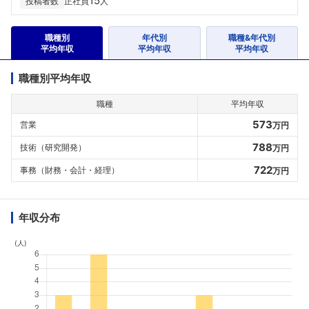
15
投稿者数
正社員
人
職種別
年代別
職種&年代別
平均年収
平均年収
平均年収
職種別平均年収
職種
平均年収
573
営業
万円
788
技術（研究開発）
万円
722
事務（財務・会計・経理）
万円
年収分布
(人)