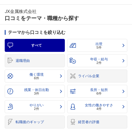
JX金属株式会社
口コミをテーマ・職種から探す
テーマから口コミを絞り込む
出世
すべて
5件
年収・給与
退職理由
2件
働く環境
ライバル企業
6件
残業・休日出勤
長所・短所
3件
6件
やりがい
女性の働きやすさ
2件
4件
転職後のギャップ
経営者の評価