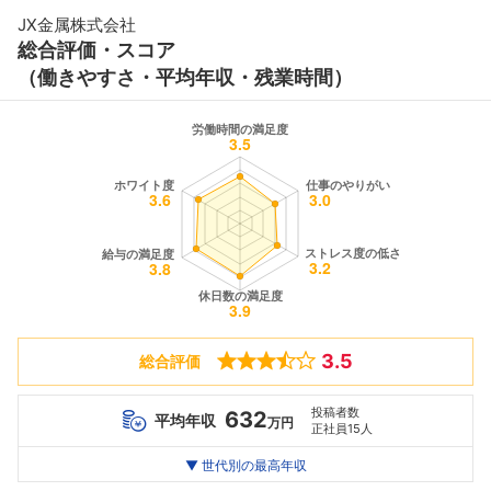
JX金属株式会社
総合評価・スコア
（働きやすさ・平均年収・残業時間）
3.5
総合評価
投稿者数
632
平均年収
万円
正社員15人
世代別
20代
▼ 世代別の最高年収
30代
40代
最高年収
568
836
1100
万
万
万