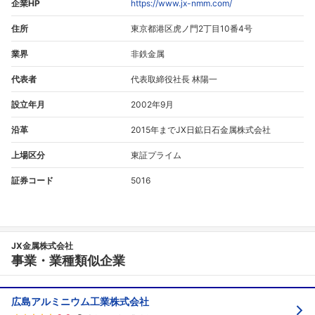
企業HP
https://www.jx-nmm.com/
住所
東京都港区虎ノ門2丁目10番4号
業界
非鉄金属
代表者
代表取締役社長 林陽一
設立年月
2002年9月
沿革
2015年までJX日鉱日石金属株式会社
上場区分
東証プライム
証券コード
5016
JX金属株式会社
事業・業種類似企業
広島アルミニウム工業株式会社