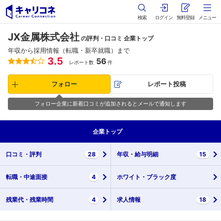
検索
ログイン
無料登録
メニュー
JX金属株式会社
の評判・口コミ 企業トップ
年収から採用情報（転職・新卒就職）まで
3.5
56
レポート数
件
フォロー
レポート投稿
フォロー企業に新着口コミが追加されるとメールで通知します
企業
トップ
口コミ・
評判
28
年収・
給与明細
15
転職・
中途面接
4
ホワイト・
ブラック度
残業代・
残業時間
4
求人情報
18