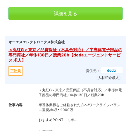
詳細を見る
オーエスエレクトロニクス株式会社
＜丸紅G＞東京／品質保証（不具合対応）／半導体電子部品の
専門商社／年休130日／残業20h【dodaエージェントサービ
ス 求人】
提供元：
正社員
（人材紹介求人）
＜丸紅G＞東京／品質保証（不具合対応）／半導体電
子部品の専門商社／年休130日／残業20h
仕事内容
半導体業界をご経験された方へ/ワークライフバラン
ス重視/年収〜1000万
おすすめPOINT ＼半...