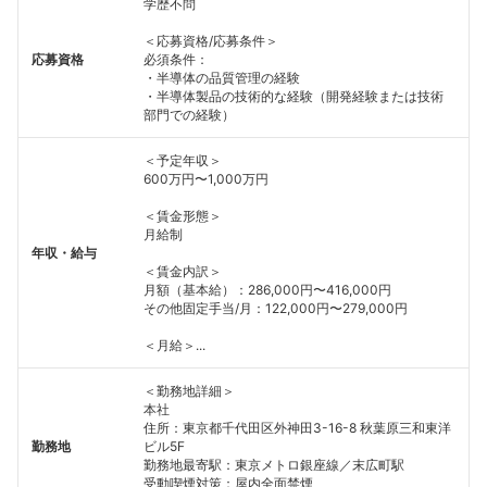
学歴不問
＜応募資格/応募条件＞
応募資格
必須条件：
・半導体の品質管理の経験
・半導体製品の技術的な経験（開発経験または技術
部門での経験）
＜予定年収＞
600万円〜1,000万円
＜賃金形態＞
月給制
年収・給与
＜賃金内訳＞
月額（基本給）：286,000円〜416,000円
その他固定手当/月：122,000円〜279,000円
＜月給＞...
＜勤務地詳細＞
本社
住所：東京都千代田区外神田3-16-8 秋葉原三和東洋
勤務地
ビル5F
勤務地最寄駅：東京メトロ銀座線／末広町駅
受動喫煙対策：屋内全面禁煙