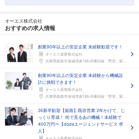
オーエス株式会社
おすすめの求人情報
創業90年以上の安定企業 未経験歓迎です！
オーエス産業株式会社
兵庫県姫路市保城津倉188JR播但線「野里」駅徒歩...
創業90年以上の安定企業 未経験から機械設
計に挑戦できます！
オーエス産業株式会社
兵庫県姫路市保城津倉188JR播但線「野里」駅徒歩...
26新卒歓迎【姫路】既存営業 2年かけて、じ
っくり育成！ 街で見るあの機械！未経験で
400万円〜【dodaエージェントサービス 求
人】
オーエス産業株式会社