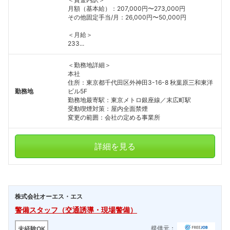
月額（基本給）：207,000円〜273,000円
その他固定手当/月：26,000円〜50,000円
＜月給＞
233...
＜勤務地詳細＞
本社
住所：東京都千代田区外神田3-16-8 秋葉原三和東洋
勤務地
ビル5F
勤務地最寄駅：東京メトロ銀座線／末広町駅
受動喫煙対策：屋内全面禁煙
変更の範囲：会社の定める事業所
詳細を見る
株式会社オーエス・エス
警備スタッフ（交通誘導・現場警備）
提供元：
未経験OK