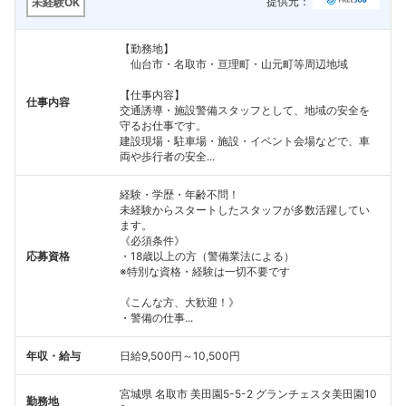
提供元：
未経験OK
【勤務地】
仙台市・名取市・亘理町・山元町等周辺地域
【仕事内容】
仕事内容
交通誘導・施設警備スタッフとして、地域の安全を
守るお仕事です。
建設現場・駐車場・施設・イベント会場などで、車
両や歩行者の安全...
経験・学歴・年齢不問！
未経験からスタートしたスタッフが多数活躍してい
ます。
《必須条件》
応募資格
・18歳以上の方（警備業法による）
※特別な資格・経験は一切不要です
《こんな方、大歓迎！》
・警備の仕事...
年収・給与
日給9,500円～10,500円
宮城県 名取市 美田園5-5-2 グランチェスタ美田園10
勤務地