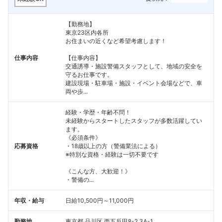
【勤務地】
東京23区内各所
お住まいの近くなど希望考慮します！
仕事内容
【仕事内容】
交通誘導・施設警備スタッフとして、地域の安全を
守るお仕事です。
建設現場・駐車場・施設・イベント会場などで、車
両や歩...
経験・学歴・年齢不問！
未経験からスタートしたスタッフが多数活躍してい
ます。
《必須条件》
応募資格
・18歳以上の方（警備業法による）
※特別な資格・経験は一切不要です
《こんな方、大歓迎！》
・警備の...
年収・給与
日給10,500円～11,000円
勤務地
東京都 品川区 西五反田8-2 3A-1