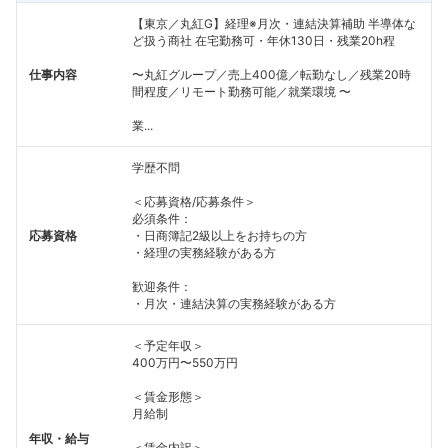
【東京／丸紅G】経理※月次・連結決算補助 半導体な
ど扱う商社 在宅勤務可・年休130日・残業20h程
仕事内容
〜丸紅グループ／売上400億／転勤なし／残業20時
間程度／リモート勤務可能／就業環境 〜
業...
学歴不問
＜応募資格/応募条件＞
必須条件：
応募資格
・日商簿記2級以上をお持ちの方
・経理の実務経験がある方
歓迎条件：
・月次・連結決算の実務経験がある方
＜予定年収＞
400万円〜550万円
＜賃金形態＞
月給制
年収・給与
＜賃金内訳＞