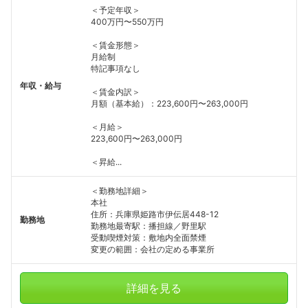
＜予定年収＞
400万円〜550万円
＜賃金形態＞
月給制
特記事項なし
年収・給与
＜賃金内訳＞
月額（基本給）：223,600円〜263,000円
＜月給＞
223,600円〜263,000円
＜昇給...
＜勤務地詳細＞
本社
住所：兵庫県姫路市伊伝居448-12
勤務地
勤務地最寄駅：播担線／野里駅
受動喫煙対策：敷地内全面禁煙
変更の範囲：会社の定める事業所
詳細を見る