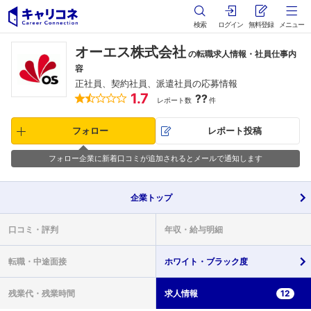
検索
ログイン
無料登録
メニュー
オーエス株式会社
の転職求人情報・社員仕事内
容
正社員、契約社員、派遣社員の応募情報
1.7
??
レポート数
件
フォロー
レポート投稿
フォロー企業に新着口コミが追加されるとメールで通知します
企業
トップ
口コミ・
評判
年収・
給与明細
転職・
中途面接
ホワイト・
ブラック度
残業代・
残業時間
求人情報
12