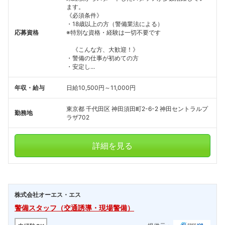
ます。
《必須条件》
・18歳以上の方（警備業法による）
応募資格
※特別な資格・経験は一切不要です
《こんな方、大歓迎！》
・警備の仕事が初めての方
・安定し...
年収・給与
日給10,500円～11,000円
東京都 千代田区 神田須田町2-6-2 神田セントラルプ
勤務地
ラザ702
詳細を見る
株式会社オーエス・エス
警備スタッフ（交通誘導・現場警備）