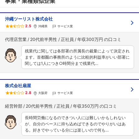
事業・業種類似企業
沖繩ツーリスト株式会社
2.5
沖縄県
サービス業
代理店営業
20代前半男性
正社員
年収300万円
残業代に関しては各部署の所属長の裁量によって決定され
ます。首都圏の事務所のように比較的利益率がいい部署に
関しては1人につき○時間分まで残業代…
株式会社扇屋
2.8
大阪府
サービス業
経営幹部
20代前半男性
正社員
年収350万円
長時間労働になるのできつい人には難しいかもしれない
が、自分のペースに持ち込めばできるのでやりがいはあ
る。好きでやっている分には楽しいので何も…