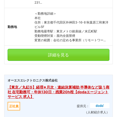
231...
こちらの企業もフォローしませんか？
＜勤務地詳細＞
本社
住所：東京都千代田区外神田3-16-8 秋葉原三和東洋
勤務地
ビル5F
勤務地最寄駅：東京メトロ銀座線／末広町駅
受動喫煙対策：屋内全面禁煙
変更の範囲：会社の定める事業所（リモートワー...
詳細を見る
オーエスエレクトロニクス株式会社
【東京／丸紅G】経理※月次・連結決算補助 半導体など扱う商
社 在宅勤務可・年休130日・残業20h程【dodaエージェント
サービス 求人】
提供元：
正社員
（人材紹介求人）