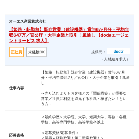
オーエス産業株式会社
【姫路・転勤無】既存営業（建設機器）賞与6か月分・平均年
収647万／官公庁・大手企業と取引！風通し 【dodaエージェ
ントサービス 求人】
提供元：
正社員
未経験OK
（人材紹介求人）
【姫路・転勤無】既存営業（建設機器）賞与6か月
分・平均年収647万／官公庁・大手企業と取引！風通
し
仕事内容
〜売り込むよりもお客様との「関係構築」が重要な
営業／社員に利益を還元する社風・稼ぎたい！とい
う方...
＜最終学歴＞大学院、大学、短期大学、専修・各種
学校、高等専門学校、高等学校卒以上
＜応募資格/応募条件＞
応募資格
＜業界未経験歓迎！第二新卒歓迎！＞