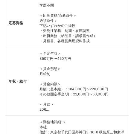
学歴不問
＜応募資格/応募条件＞
必須条件：
応募資格
下記いずれかのご経験
・受発注業務、納期・在庫調整
・出荷業務（納品書・請求書作成）
・見積書、各種営業用資料作成
＜予定年収＞
350万円〜450万円
＜賃金形態＞
月給制
年収・給与
＜賃金内訳＞
月額（基本給）：184,000円〜220,000円
その他固定手当/月：22,000円〜50,000円
＜月給＞
206...
＜勤務地詳細1＞
本社
住所：東京都千代田区外神田3-16-8 秋葉原三和東洋