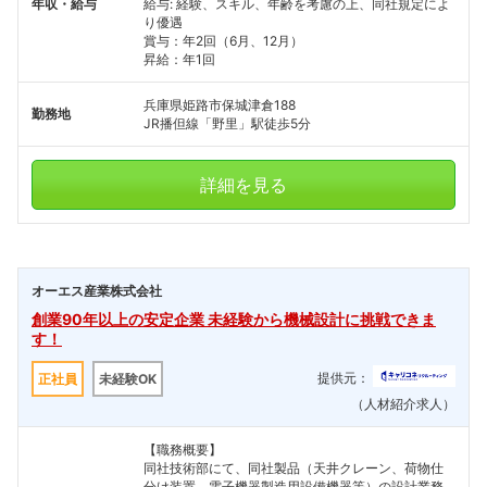
年収・給与
給与: 経験、スキル、年齢を考慮の上、同社規定によ
り優遇
賞与：年2回（6月、12月）
昇給：年1回
兵庫県姫路市保城津倉188
勤務地
JR播但線「野里」駅徒歩5分
詳細を見る
オーエス産業株式会社
創業90年以上の安定企業 未経験から機械設計に挑戦できま
す！
提供元：
正社員
未経験OK
（人材紹介求人）
【職務概要】
同社技術部にて、同社製品（天井クレーン、荷物仕
分け装置、電子機器製造用設備機器等）の設計業務