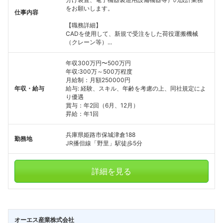
をお願いします。
仕事内容
【職務詳細】
CADを使用して、新規で受注をした荷役運搬機械
（クレーン等）...
年収300万円〜500万円
年収:300万～500万程度
月給制：月額250000円
年収・給与
給与: 経験、スキル、年齢を考慮の上、同社規定によ
り優遇
賞与：年2回（6月、12月）
昇給：年1回
兵庫県姫路市保城津倉188
勤務地
JR播但線「野里」駅徒歩5分
詳細を見る
オーエス産業株式会社