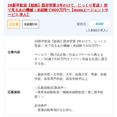
26新卒歓迎【姫路】既存営業 2年かけて、じっくり育成！ 街
で見るあの機械！未経験で400万円〜【dodaエージェントサ
ービス 求人】
提供元：
正社員
未経験OK
（人材紹介求人）
26新卒歓迎【姫路】既存営業 2年かけて、じっくり
育成！ 街で見るあの機械！未経験で400万円〜
仕事内容
〜ノルマ・飛び込み無／社会人マナーから教えま
す！／30歳で530万円オファー！利益を社員に還元
する会...
＜最終学歴＞大学院、大学、短期大学、専修・各種
学校、高等専門学校、高等学校卒以上
＜応募資格/応募条件＞
応募資格
＜業界未経験歓迎！職種未経験歓迎！第二新卒歓
迎！＞
必須条件：
・普通自動車免許をお持ち...