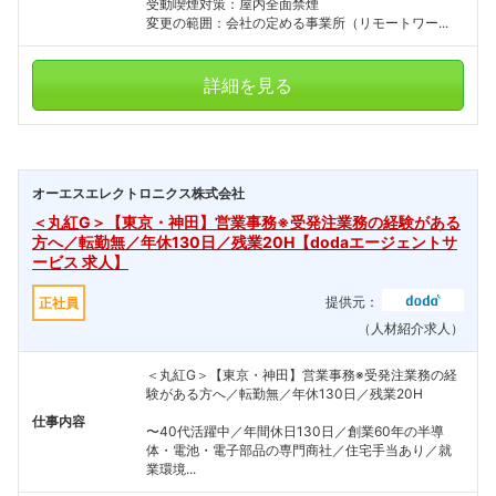
受動喫煙対策：屋内全面禁煙
変更の範囲：会社の定める事業所（リモートワー...
詳細を見る
オーエスエレクトロニクス株式会社
＜丸紅G＞【東京・神田】営業事務※受発注業務の経験がある
方へ／転勤無／年休130日／残業20H【dodaエージェントサ
ービス 求人】
提供元：
正社員
（人材紹介求人）
＜丸紅G＞【東京・神田】営業事務※受発注業務の経
験がある方へ／転勤無／年休130日／残業20H
仕事内容
〜40代活躍中／年間休日130日／創業60年の半導
体・電池・電子部品の専門商社／住宅手当あり／就
業環境...