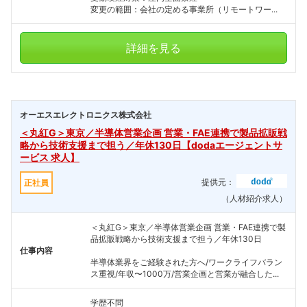
変更の範囲：会社の定める事業所（リモートワー...
詳細を見る
オーエスエレクトロニクス株式会社
＜丸紅G＞東京／半導体営業企画 営業・FAE連携で製品拡販戦
略から技術支援まで担う／年休130日【dodaエージェントサ
ービス 求人】
提供元：
正社員
（人材紹介求人）
＜丸紅G＞東京／半導体営業企画 営業・FAE連携で製
品拡販戦略から技術支援まで担う／年休130日
仕事内容
半導体業界をご経験された方へ/ワークライフバラン
ス重視/年収〜1000万/営業企画と営業が融合した...
学歴不問