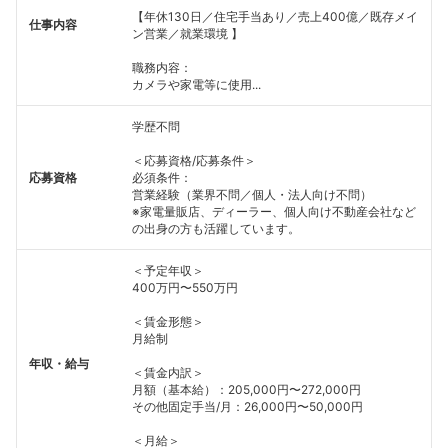
【年休130日／住宅手当あり／売上400億／既存メイ
仕事内容
ン営業／就業環境 】
職務内容：
カメラや家電等に使用...
学歴不問
＜応募資格/応募条件＞
応募資格
必須条件：
営業経験（業界不問／個人・法人向け不問）
※家電量販店、ディーラー、個人向け不動産会社など
の出身の方も活躍しています。
＜予定年収＞
400万円〜550万円
＜賃金形態＞
月給制
年収・給与
＜賃金内訳＞
月額（基本給）：205,000円〜272,000円
その他固定手当/月：26,000円〜50,000円
フォローしました
＜月給＞