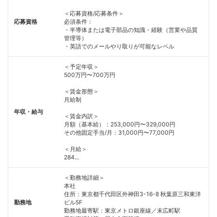
＜応募資格/応募条件＞
応募資格
必須条件：
・半導体または電子部品の知識・経験（営業や品質
管理等）
・英語でのメールやり取りが可能なレベル
＜予定年収＞
500万円〜700万円
＜賃金形態＞
月給制
年収・給与
＜賃金内訳＞
月額（基本給）：253,000円〜329,000円
その他固定手当/月：31,000円〜77,000円
＜月給＞
284...
＜勤務地詳細＞
本社
住所：東京都千代田区外神田3-16-8 秋葉原三和東洋
勤務地
ビル5F
勤務地最寄駅：東京メトロ銀座線／末広町駅