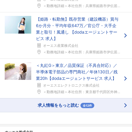
＜勤務地詳細＞本社住所：兵庫県姫路市伊伝居448-...
【姫路・転勤無】既存営業（建設機器）賞与
6か月分・平均年収647万／官公庁・大手企
業と取引！風通し 【dodaエージェントサー
ビス 求人】
オーエス産業株式会社
＜勤務地詳細＞本社住所：兵庫県姫路市伊伝居448-...
＜丸紅G＞東京／品質保証（不具合対応）／
半導体電子部品の専門商社／年休130日／残
業20h【dodaエージェントサービス 求人】
オーエスエレクトロニクス株式会社
＜勤務地詳細＞本社住所：東京都千代田区外神田3-1...
求人情報をもっと読む
全12件