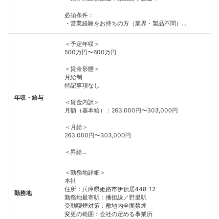
必須条件：
・営業経験をお持ちの方（業界・製品不問）...
＜予定年収＞
500万円〜600万円
＜賃金形態＞
月給制
特記事項なし
年収・給与
＜賃金内訳＞
月額（基本給）：263,000円〜303,000円
＜月給＞
263,000円〜303,000円
＜昇給...
＜勤務地詳細＞
本社
住所：兵庫県姫路市伊伝居448-12
勤務地
勤務地最寄駅：播担線／野里駅
受動喫煙対策：敷地内全面禁煙
変更の範囲：会社の定める事業所