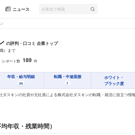
ニュース
ン
ン
の評判・口コミ 企業トップ
職）まで
189
レポート数
件
年収・給与明細
転職・中途面接
ホワイト・
ブラック度
36
7
社ダスキンの社員や元社員による株式会社ダスキンの転職・就活に役立つ情
平均年収・残業時間）