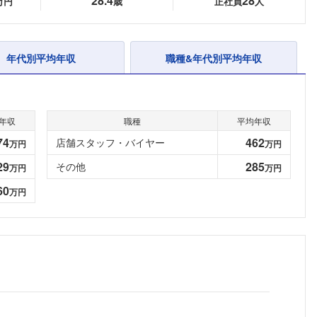
28.4
28
万円
歳
正社員
人
年代別平均年収
職種&年代別平均年収
年収
職種
平均年収
74
462
店舗スタッフ・バイヤー
万円
万円
29
285
その他
万円
万円
60
万円
フォローしました