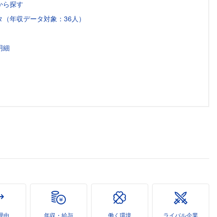
から探す
（年収データ対象：36人）
明細
理由
年収・給与
働く環境
ライバル企業