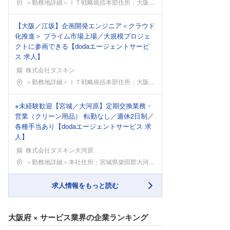
勤務地
＜勤務地詳細＞ＩＴ戦略統括本部住所：大阪府吹田市江
【大阪／江坂】企画開発エンジニア＜クラウド
化推進＞ プライム市場上場／大規模プロジェ
クトに参画できる【dodaエージェントサービ
ス 求人】
株式会社ダスキン
勤務地
＜勤務地詳細＞ＩＴ戦略統括本部住所：大阪府吹田市江
※未経験歓迎【宮城／大河原】定期交換業務・
営業（クリーン用品） 転勤なし／週休2日制／
各種手当あり【dodaエージェントサービス 求
人】
株式会社ダスキン大河原
勤務地
＜勤務地詳細＞本社住所：宮城県柴田郡大河原町字小島
求人情報をもっと読む
大阪府
×
サービス業界
の企業ランキング