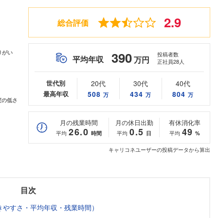
2.9
総合評価
390
投稿者数
平均年収
万円
正社員28人
世代別
20代
30代
40代
最高年収
508
434
804
万
万
万
月の残業時間
月の休日出勤
有休消化率
26.0
0.5
49
平均
平均
平均
時間
日
%
キャリコネユーザーの投稿データから算出
目次
きやすさ・平均年収・残業時間）