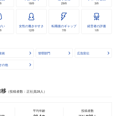
件
18件
29件
3件
がい
女性の働きやすさ
転職後のギャップ
経営者の評価
件
12件
7件
1件
技術
管理部門
広告宣伝
その他
推移
（投稿者数：正社員28人）
平均年齢
投稿者数