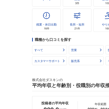
3件
10
残業・休日出勤
長所・短所
やり
16件
21件
16
職種から口コミを探す
すべて
営業
カスタマーサポート
販売系
株式会社ダスキンの
平均年収と年齢別・役職別の年収
投稿者の平均年収
年収範囲