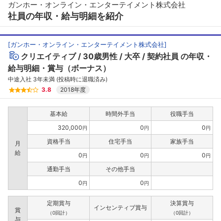
ガンホー・オンライン・エンターテイメント株式会社
社員の年収・給与明細を紹介
[
ガンホー・オンライン・エンターテイメント株式会社
]
クリエイティブ
30歳男性
大卒
契約社員
の年収・
給与明細・賞与（ボーナス）
中途入社 3年未満 (投稿時に退職済み)
3.8
2018年度
基本給
時間外手当
役職手当
320,000
0
0
円
円
円
資格手当
住宅手当
家族手当
月
給
0
0
0
円
円
円
通勤手当
その他手当
0
0
円
円
定期賞与
決算賞与
インセンティブ賞与
賞
（0回計）
（0回計）
与