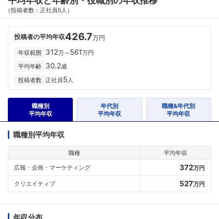
平均年収と年齢別・役職別の年収推移
（投稿者数：正社員5人）
426.7
投稿者の平均年収
万円
312
561
年収範囲
万～
万円
30.2
平均年齢
歳
5
投稿者数
正社員
人
職種別
年代別
職種&年代別
平均年収
平均年収
平均年収
職種別平均年収
職種
平均年収
372
広報・企画・マーケティング
万円
527
クリエイティブ
万円
年収分布