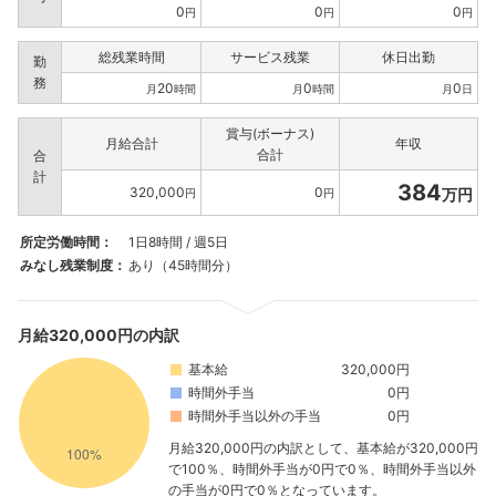
0
0
0
円
円
円
総残業時間
サービス残業
休日出勤
勤
務
20
0
0
月
時間
月
時間
月
日
賞与(ボーナス)
月給合計
年収
合計
合
計
384
320,000
0
万円
円
円
所定労働時間：
1日8時間 / 週5日
みなし残業制度：
あり（45時間分）
月給320,000円の内訳
基本給
320,000円
時間外手当
0円
時間外手当以外の手当
0円
月給320,000円の内訳として、基本給が320,000円
で100％、時間外手当が0円で0％、時間外手当以外
の手当が0円で0％となっています。