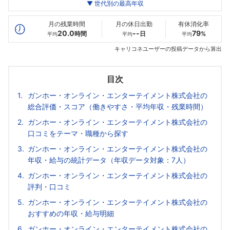
世代別
20代
▼ 世代別の最高年収
30代
40代
最高年収
432
562
--万
万
万
月の残業時間
月の休日出勤
有休消化率
20.0
--
79
時間
日
%
平均
平均
平均
キャリコネユーザーの投稿データから算出
目次
ガンホー・オンライン・エンターテイメント株式会社の
総合評価・スコア（働きやすさ・平均年収・残業時間）
ガンホー・オンライン・エンターテイメント株式会社の
口コミをテーマ・職種から探す
ガンホー・オンライン・エンターテイメント株式会社の
年収・給与の統計データ（年収データ対象：7人）
ガンホー・オンライン・エンターテイメント株式会社の
評判・口コミ
ガンホー・オンライン・エンターテイメント株式会社の
おすすめの年収・給与明細
ガンホー・オンライン・エンターテイメント株式会社の