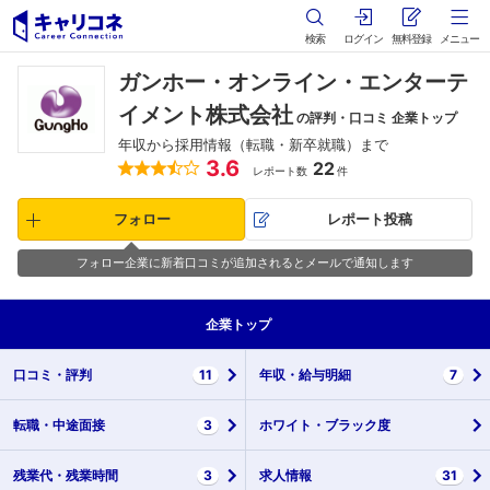
検索
ログイン
無料登録
メニュー
ガンホー・オンライン・エンターテ
イメント株式会社
の評判・口コミ 企業トップ
年収から採用情報（転職・新卒就職）まで
3.6
22
レポート数
件
フォロー
レポート投稿
フォロー企業に新着口コミが追加されるとメールで通知します
企業
トップ
口コミ・
評判
11
年収・
給与明細
7
転職・
中途面接
3
ホワイト・
ブラック度
残業代・
残業時間
3
求人情報
31