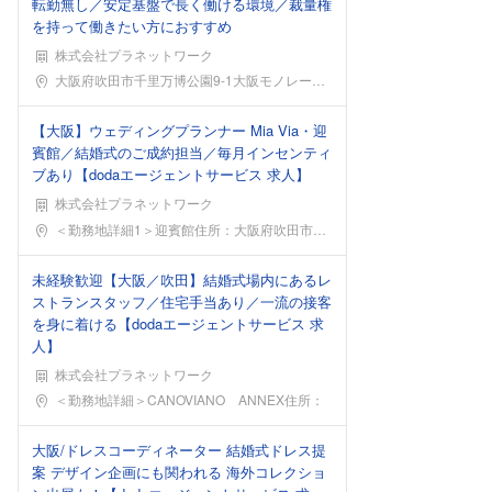
転勤無し／安定基盤で長く働ける環境／裁量権
を持って働きたい方におすすめ
株式会社プラネットワーク
勤務地
大阪府吹田市千里万博公園9-1大阪モノレール彩都線
【大阪】ウェディングプランナー Mia Via・迎
賓館／結婚式のご成約担当／毎月インセンティ
ブあり【dodaエージェントサービス 求人】
株式会社プラネットワーク
勤務地
＜勤務地詳細1＞迎賓館住所：大阪府吹田市千里万博公
未経験歓迎【大阪／吹田】結婚式場内にあるレ
ストランスタッフ／住宅手当あり／一流の接客
を身に着ける【dodaエージェントサービス 求
人】
株式会社プラネットワーク
勤務地
＜勤務地詳細＞CANOVIANO ANNEX住所：
大阪/ドレスコーディネーター 結婚式ドレス提
案 デザイン企画にも関われる 海外コレクショ