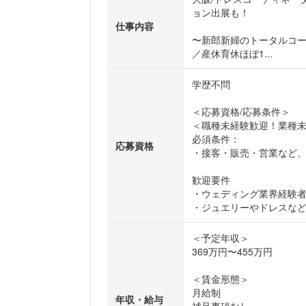
ョン出展も！
仕事内容
〜新郎新婦のトータルコー
／産休育休ほぼ1...
学歴不問
＜応募資格/応募条件＞
＜職種未経験歓迎！業種
必須条件：
応募資格
・接客・販売・営業など
歓迎要件
・ウェディング業界経験
・ジュエリーやドレスなど、
＜予定年収＞
369万円〜455万円
＜賃金形態＞
月給制
年収・給与