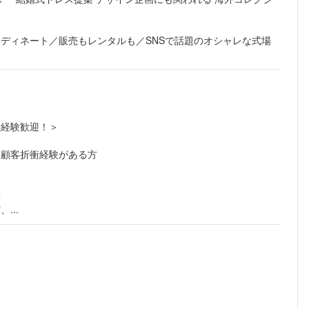
ディネート／販売もレンタルも／SNSで話題のオシャレな式場
未経験歓迎！＞
、顧客折衝経験がある方
者
...