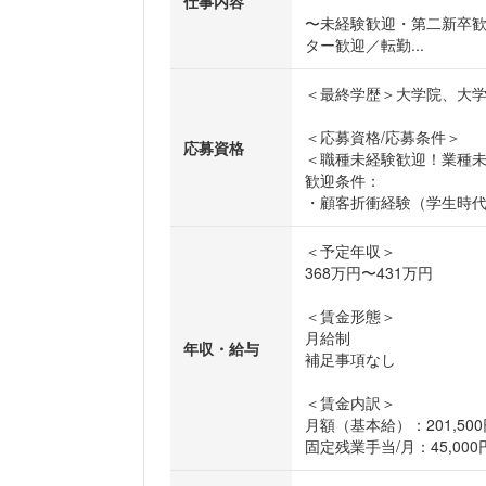
仕事内容
〜未経験歓迎・第二新卒歓
ター歓迎／転勤...
＜最終学歴＞大学院、大
＜応募資格/応募条件＞
応募資格
＜職種未経験歓迎！業種
歓迎条件：
・顧客折衝経験（学生時代の
＜予定年収＞
368万円〜431万円
＜賃金形態＞
月給制
年収・給与
補足事項なし
＜賃金内訳＞
月額（基本給）：201,500円
固定残業手当/月：45,000円