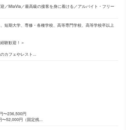
こちらの企業もフォローしませんか？
迎／MiaVia／最高級の接客を身に着ける／アルバイト・フリー
学、短期大学、専修・各種学校、高等専門学校、高等学校卒以上
未経験歓迎！＞
カフェやレスト...
〜236,500円
〜52,000円（固定残...