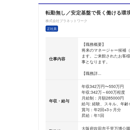
転勤無し／安定基盤で長く働ける環
株式会社プラネットワーク
正社員
【職務概要】
将来のマネージャー候補
ます。ご来館されたお客
仕事内容
事となります。
【職務詳...
年収342万円〜550万円
年収:342万～600万程度
月給制：月額285000円
年収・給与
給与: 経験、スキル、年
賞与：年2回※3ヶ月分
昇給：年1回
大阪府吹田市千里万博公園9