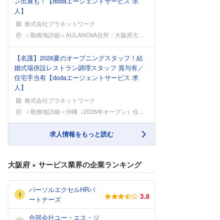
ン出展も！【dodaエージェントサービス 求
人】
株式会社プラネットワーク
勤務地
＜勤務地詳細＞AULANOVA住所：大阪府大阪市北
【名護】2026夏のオープニングスタッフ！結
婚式場併設レストラン調理スタッフ 賞与有／
住宅手当有【dodaエージェントサービス 求
人】
株式会社プラネットワーク
勤務地
＜勤務地詳細＞沖縄（2026年オープン）住所：沖縄
求人情報をもっと読む
大阪府
×
サービス業界
の企業ランキング
パーソルエクセルHRパ
3.8
ートナーズ
合同会社ユー・エス・ジ