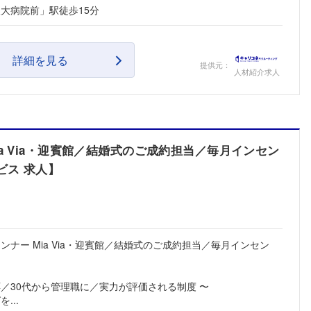
大病院前」駅徒歩15分
詳細を見る
提供元：
人材紹介求人
a Via・迎賓館／結婚式のご成約担当／毎月インセン
ビス 求人】
ナー Mia Via・迎賓館／結婚式のご成約担当／毎月インセン
／30代から管理職に／実力が評価される制度 〜
...