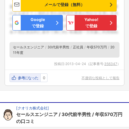
メールで登録（無料）
Google
Yahoo!
で登録
で登録
フォローしました
セールスエンジニア
30代前半男性
正社員
年収570万円
20
こちらの企業もフォローしませんか？
11年度
投稿日:
2013-04-24
（記事番号:
356347
）
参考になった
0
不適切な投稿として報告
[
クオリカ株式会社
]
セールスエンジニア
30代前半男性
年収570万円
の口コミ