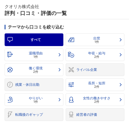
クオリカ株式会社
評判・口コミ・評価の一覧
テーマから口コミを絞り込む
出世
すべて
1件
退職理由
年収・給与
1件
2件
働く環境
ライバル企業
2件
長所・短所
残業・休日出勤
2件
やりがい
女性の働きやすさ
1件
2件
転職後のギャップ
経営者の評価