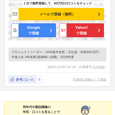
１分で無料登録して、60万社の口コミをチェック
メールで登録（無料）
Google
Yahoo!
で登録
で登録
プロジェクトリーダー
30代前半女性
正社員
年収550万円
中途入社 3年未満 (投稿時に在職)
2025年度
投稿日:
2026-04-04
（記事番号:
1157692
）
参考になった
0
不適切な投稿として報告
同年代や類似職種の
年収・口コミを見ることで