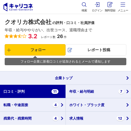
検索
ログイン
無料登録
メニュー
クオリカ株式会社
の評判・口コミ・社員評価
年収・給与ややりがい、出世コース、退職理由まで
3.2
26
レポート数
件
フォロー
レポート投稿
フォロー企業に新着口コミが追加されるとメールで通知します
企業
トップ
口コミ・
評判
11
年収・
給与明細
7
転職・
中途面接
4
ホワイト・
ブラック度
残業代・
残業時間
4
求人情報
12