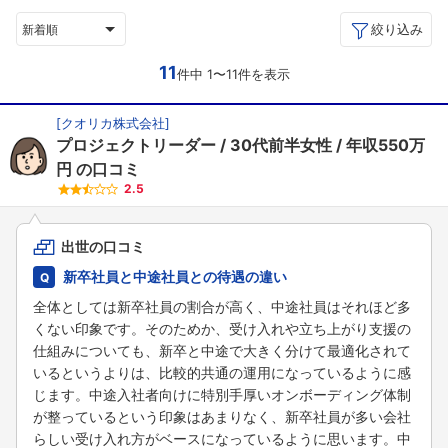
絞り込み
新着順
11
件中 1〜11件を表示
[
クオリカ株式会社
]
プロジェクトリーダー
30代前半女性
年収550万
円
の口コミ
2.5
出世の口コミ
新卒社員と中途社員との待遇の違い
全体としては新卒社員の割合が高く、中途社員はそれほど多
くない印象です。そのためか、受け入れや立ち上がり支援の
仕組みについても、新卒と中途で大きく分けて最適化されて
いるというよりは、比較的共通の運用になっているように感
じます。中途入社者向けに特別手厚いオンボーディング体制
が整っているという印象はあまりなく、新卒社員が多い会社
らしい受け入れ方がベースになっているように思います。中