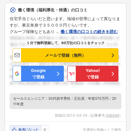
働く環境（福利厚生・待遇）の口コミ
住宅手当ぐらいだと思います。地域や世帯によって異なりま
すが、東京単身で３５０００円ぐらいです。
グループ保険などもあり ...
働く環境の口コミの続きを読む
１分で無料登録して、60万社の口コミをチェック
メールで登録（無料）
Google
Yahoo!
で登録
で登録
セールスエンジニア
30代前半男性
正社員
年収570万円
20
11年度
投稿日:
2013-04-24
（記事番号:
356346
）
参考になった
0
不適切な投稿として報告