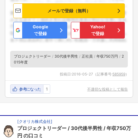
メールで登録（無料）
Google
Yahoo!
で登録
で登録
プロジェクトリーダー
30代後半男性
正社員
年収750万円
2
015年度
投稿日:
2016-05-27
（記事番号:
585959
）
参考になった
1
不適切な投稿として報告
[
クオリカ株式会社
]
プロジェクトリーダー
30代後半男性
年収750万
円
の口コミ