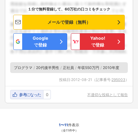
１分で無料登録して、60万社の口コミをチェック
メールで登録（無料）
Google
Yahoo!
で登録
で登録
プログラマ
20代後半男性
正社員
年収550万円
2010年度
投稿日:
2012-08-21
（記事番号:
295003
）
参考になった
0
不適切な投稿として報告
1〜11
件表示
（全11件中）