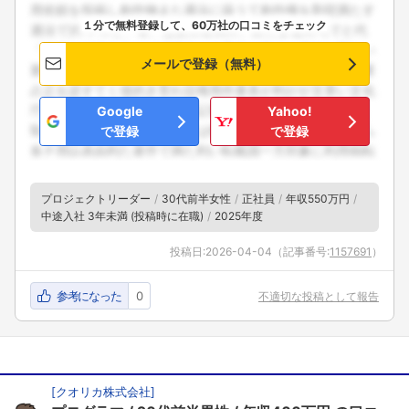
１分で無料登録して、60万社の口コミをチェック
メールで登録（無料）
Google
Yahoo!
で登録
で登録
プロジェクトリーダー
30代前半女性
正社員
年収550万円
中途入社 3年未満 (投稿時に在職)
2025年度
投稿日:
2026-04-04
（記事番号:
1157691
）
参考になった
0
不適切な投稿として報告
[
クオリカ株式会社
]