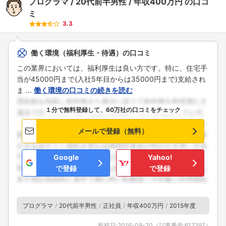
プログラマ
20代前半男性
年収400万円
の口コ
ミ
3.3
働く環境（福利厚生・待遇）の口コミ
この業界においては、福利厚生は良い方です。特に、住宅手
当が45000円まで(入社5年目からは35000円まで)支給され
ま ...
働く環境の口コミの続きを読む
１分で無料登録して、60万社の口コミをチェック
メールで登録（無料）
Google
Yahoo!
で登録
で登録
プログラマ
20代前半男性
正社員
年収400万円
2015年度
投稿日:
2016-09-20
（記事番号:
617297
）