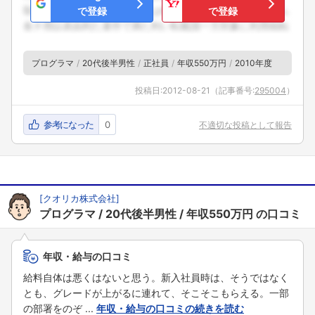
で登録
で登録
プログラマ
20代後半男性
正社員
年収550万円
2010年度
投稿日:
2012-08-21
（記事番号:
295004
）
参考になった
0
不適切な投稿として報告
[
クオリカ株式会社
]
プログラマ
20代後半男性
年収550万円
の口コミ
年収・給与の口コミ
給料自体は悪くはないと思う。新入社員時は、そうではなく
とも、グレードが上がるに連れて、そこそこもらえる。一部
の部署をのぞ ...
年収・給与の口コミの続きを読む