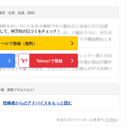
こちらの企業もフォローしませんか？
接官：社長、役員、部長）
して、60万社の口コミをチェック！
メールで登録（無料）
Yahoo!で登録
準備、面接プロセスなど）
…
投稿者からのアドバイスをもっと読む
投稿日:
2011-01-24
（記事番号:
137850
）