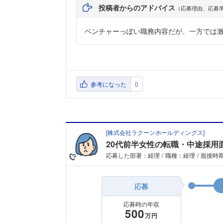
投稿者からのアドバイス
（応募理由、応募
ベンチャーっぽい職務内容だが、一方では
参考になった
0
[
株式会社ラクーンホールディングス
]
20代前半女性の転職・中途採用
応募した部署：経理
職種：経理
面接時期
応募
応募時の年収
500
万円