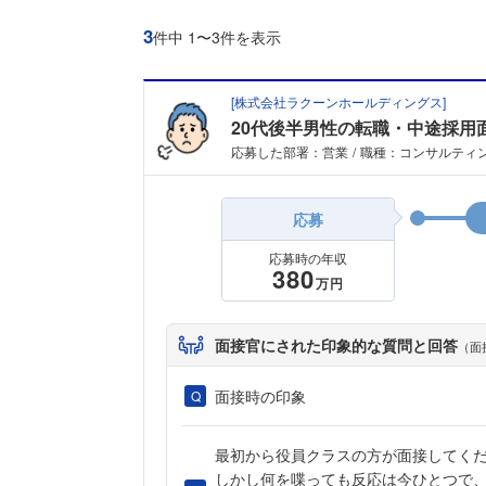
3
件中 1〜3件を表示
[
株式会社ラクーンホールディングス
]
20代後半男性の転職・中途採用
応募した部署：営業
職種：コンサルティ
応募
応募時の年収
380
万円
面接官にされた印象的な質問と回答
（面
面接時の印象
最初から役員クラスの方が面接してく
しかし何を喋っても反応は今ひとつで