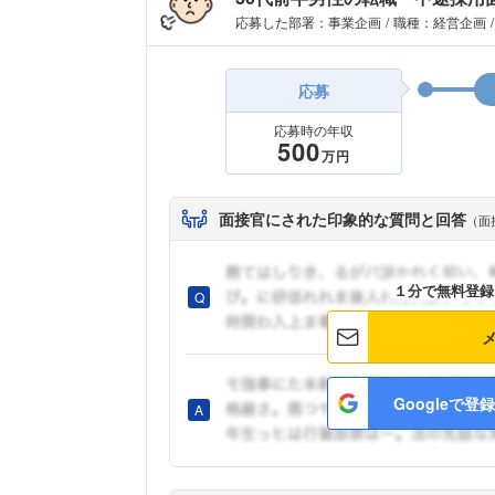
応募した部署：事業企画
職種：経営企画
応募
応募時の年収
500
万円
面接官にされた印象的な質問と回答
（面
１分で無料登録
Googleで登録