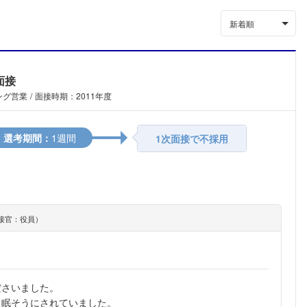
新着順
面接
ング営業
面接時期：2011年度
選考期間：
1週間
1次面接で不採用
接官：役員）
ださいました。
、眠そうにされていました。