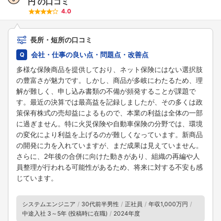
円
の口コミ
4.0
長所・短所の口コミ
会社・仕事の良い点・問題点・改善点
多様な保険商品を提供しており、ネット保険にはない選択肢
の豊富さが魅力です。しかし、商品が多岐にわたるため、理
解が難しく、申し込み書類の不備が頻発することが課題で
す。最近の決算では最高益を記録しましたが、その多くは政
策保有株式の売却益によるもので、本業の利益は全体の一部
に過ぎません。特に火災保険や自動車保険の分野では、環境
の変化により利益を上げるのが難しくなっています。新商品
の開発に力を入れていますが、まだ成果は見えていません。
さらに、2年後の合併に向けた動きがあり、組織の再編や人
員整理が行われる可能性があるため、将来に対する不安も感
じています。
フォローしました
システムエンジニア
30代前半男性
正社員
年収1,000万円
こちらの企業もフォローしませんか？
中途入社 3～5年 (投稿時に在職)
2024年度