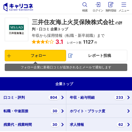
検索
ログイン
無料登録
メニュー
三井住友海上火災保険株式会社
の評
判・口コミ 企業トップ
年収から採用情報（転職・新卒就職）まで
3.1
1127
レポート数
件
フォロー
レポート投稿
フォロー企業に新着口コミが追加されるとメールで通知します
企業
トップ
口コミ・
評判
804
年収・
給与明細
233
転職・
中途面接
30
ホワイト・
ブラック度
残業代・
残業時間
30
求人情報
62