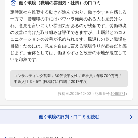
働く環境（職場の雰囲気・社風）の口コミ
定時退社を推奨する動きが進んでおり、働きやすさを感じる
一方で、管理職の中にはパワハラ傾向のある人も見受けら
れ、意見を言いにくい雰囲気があるのが残念です。労働環境
の改善に向けた取り組みは評価できますが、上層部とのコミ
ュニケーションの改善が求められます。風通しの良い職場を
目指すためには、意見を自由に言える環境作りが必要だと感
じます。全体としては、働きやすさと改善の余地が混在して
いる印象です。
コンサルティング営業
30代後半女性
正社員
年収700万円
中途入社 3～5年 (投稿時に在職)
2017年度
投稿日:
2025-12-02
（記事番号:
1099571
）
働く環境の評判・口コミを読む