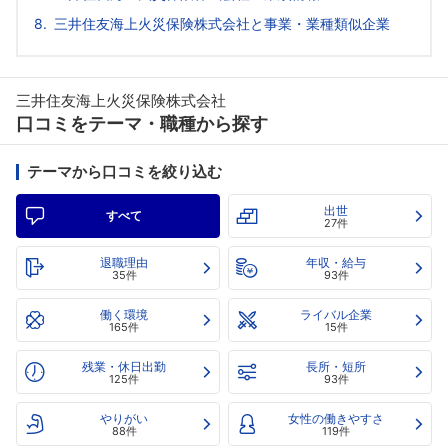
三井住友海上火災保険株式会社と事業・業種類似企業
三井住友海上火災保険株式会社
口コミをテーマ・職種から探す
テーマから口コミを絞り込む
出世
すべて
27件
退職理由
年収・給与
35件
93件
働く環境
ライバル企業
165件
15件
残業・休日出勤
長所・短所
125件
93件
やりがい
女性の働きやすさ
88件
119件