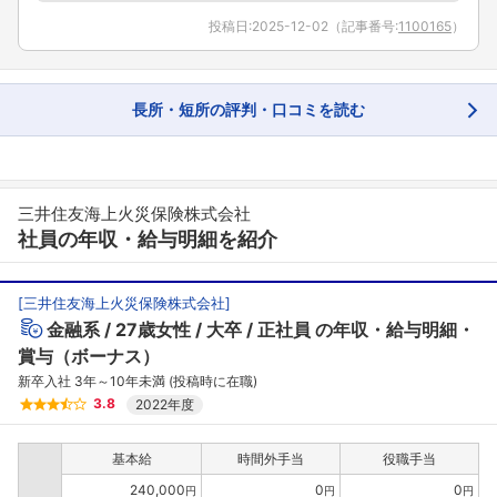
投稿日:
2025-12-02
（記事番号:
1100165
）
長所・短所の評判・口コミを読む
三井住友海上火災保険株式会社
社員の年収・給与明細を紹介
[
三井住友海上火災保険株式会社
]
金融系
27歳女性
大卒
正社員
の年収・給与明細・
賞与（ボーナス）
新卒入社 3年～10年未満 (投稿時に在職)
3.8
2022年度
基本給
時間外手当
役職手当
240,000
0
0
円
円
円