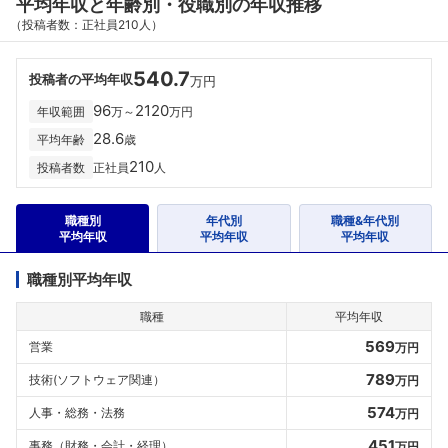
平均年収と年齢別・役職別の年収推移
（投稿者数：正社員210人）
540.7
投稿者の平均年収
万円
96
2120
年収範囲
万～
万円
28.6
平均年齢
歳
210
投稿者数
正社員
人
職種別
年代別
職種&年代別
平均年収
平均年収
平均年収
職種別平均年収
職種
平均年収
569
営業
万円
789
技術(ソフトウェア関連）
万円
574
人事・総務・法務
万円
451
事務（財務・会計・経理）
万円