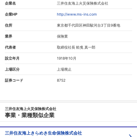
企業名
三井住友海上火災保険株式会社
企業HP
http://www.ms-ins.com
住所
東京都千代田区神田駿河台3丁目9番地
業界
保険業
代表者
取締役社長 舩曵 真一郎
設立年月
1918年10月
上場区分
上場廃止
証券コード
8752
三井住友海上火災保険株式会社
事業・業種類似企業
三井住友海上きらめき生命保険株式会社