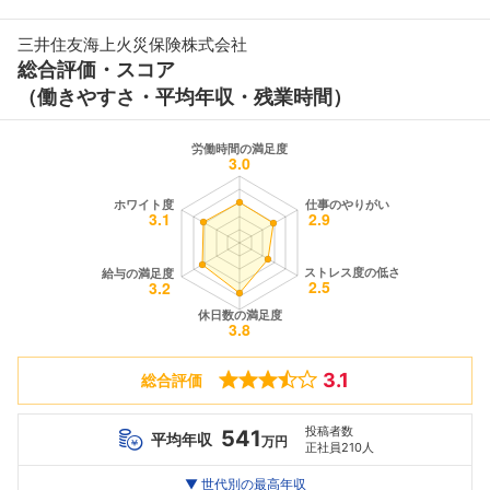
三井住友海上火災保険株式会社
総合評価・スコア
（働きやすさ・平均年収・残業時間）
3.1
総合評価
投稿者数
541
平均年収
万円
正社員210人
世代別
20代
▼ 世代別の最高年収
30代
40代