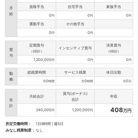
資格手当
住宅手当
家族手当
月
給
0
0
0
円
円
円
通勤手当
その他手当
0
0
円
円
定期賞与
決算賞与
インセンティブ賞与
賞
（2回計）
（0回計）
与
1,200,000
0
0
円
円
円
総残業時間
サービス残業
休日出勤
勤
務
0
0
0
月
時間
月
時間
月
日
賞与(ボーナス)
月給合計
年収
合計
合
計
408
240,000
1,200,000
万円
円
円
所定労働時間：
1日8時間 / 週5日
みなし残業制度：
なし