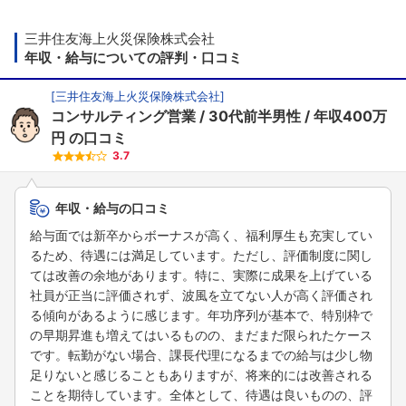
三井住友海上火災保険株式会社
年収・給与についての評判・口コミ
[
三井住友海上火災保険株式会社
]
コンサルティング営業
30代前半男性
年収400万
円
の口コミ
3.7
年収・給与の口コミ
給与面では新卒からボーナスが高く、福利厚生も充実してい
るため、待遇には満足しています。ただし、評価制度に関し
ては改善の余地があります。特に、実際に成果を上げている
社員が正当に評価されず、波風を立てない人が高く評価され
る傾向があるように感じます。年功序列が基本で、特別枠で
の早期昇進も増えてはいるものの、まだまだ限られたケース
です。転勤がない場合、課長代理になるまでの給与は少し物
足りないと感じることもありますが、将来的には改善される
ことを期待しています。全体として、待遇は良いものの、評