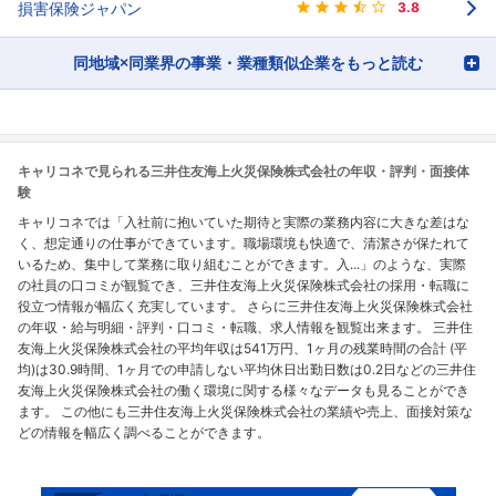
損害保険ジャパン
3.8
同地域×同業界の事業・業種類似企業をもっと読む
キャリコネで見られる三井住友海上火災保険株式会社の年収・評判・面接体
験
キャリコネでは「入社前に抱いていた期待と実際の業務内容に大きな差はな
く、想定通りの仕事ができています。職場環境も快適で、清潔さが保たれて
いるため、集中して業務に取り組むことができます。入...」のような、実際
の社員の口コミが観覧でき、三井住友海上火災保険株式会社の採用・転職に
役立つ情報が幅広く充実しています。 さらに三井住友海上火災保険株式会社
の年収・給与明細・評判・口コミ・転職、求人情報を観覧出来ます。 三井住
友海上火災保険株式会社の平均年収は541万円、1ヶ月の残業時間の合計 (平
均)は30.9時間、1ヶ月での申請しない平均休日出勤日数は0.2日などの三井住
友海上火災保険株式会社の働く環境に関する様々なデータも見ることができ
ます。 この他にも三井住友海上火災保険株式会社の業績や売上、面接対策な
どの情報を幅広く調べることができます。