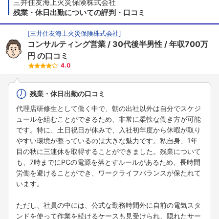
三井住友海上火災保険株式会社
残業・休日出勤についての評判・口コミ
[
三井住友海上火災保険株式会社
]
コンサルティング営業
30代後半男性
年収700万
円
の口コミ
4.0
残業・休日出勤の口コミ
代理店研修生として働く中で、朝の出社以外は自分でスケジ
ュールを組むことができるため、非常に柔軟な働き方が可能
です。特に、土日祝日が休みで、入社初年度から休暇が取り
やすい環境が整っているのは大きな魅力です。私自身、1年
目の秋に三連休を取得することができました。残業について
も、7時までにPCの電源を落とすルールがあるため、長時間
労働を避けることができ、ワークライフバランスが保たれて
います。
ただし、社員の中には、公式な勤務時間外に自前の電気スタ
ンドを使って作業を続けるケースも見受けられ、隠れたサー