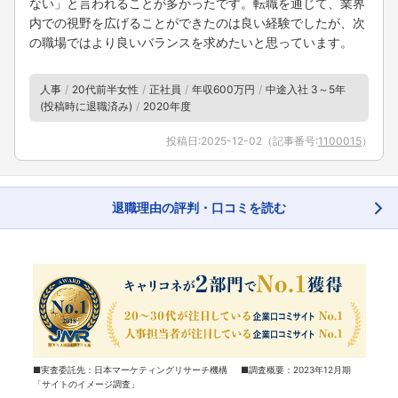
ない」と言われることが多かったです。転職を通じて、業界
内での視野を広げることができたのは良い経験でしたが、次
の職場ではより良いバランスを求めたいと思っています。
人事
20代前半女性
正社員
年収600万円
中途入社 3～5年
(投稿時に退職済み)
2020年度
投稿日:
2025-12-02
（記事番号:
1100015
）
退職理由の評判・口コミを読む
■実査委託先：日本マーケティングリサーチ機構 ■調査概要：2023年12月期
「サイトのイメージ調査」