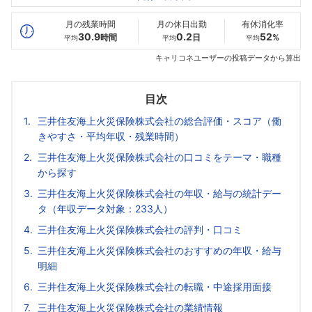
最高年収
844
1489
1562
万
万
万
月の残業時間
月の休日出勤
有休消化率
30.9
0.2
52
時間
日
%
平均
平均
平均
キャリコネユーザーの投稿データから算出
目次
三井住友海上火災保険株式会社の総合評価・スコア（働
きやすさ・平均年収・残業時間）
三井住友海上火災保険株式会社の口コミをテーマ・職種
から探す
三井住友海上火災保険株式会社の年収・給与の統計デー
タ（年収データ対象：233人）
三井住友海上火災保険株式会社の評判・口コミ
三井住友海上火災保険株式会社のおすすめの年収・給与
明細
三井住友海上火災保険株式会社の転職・中途採用面接
三井住友海上火災保険株式会社の業績情報