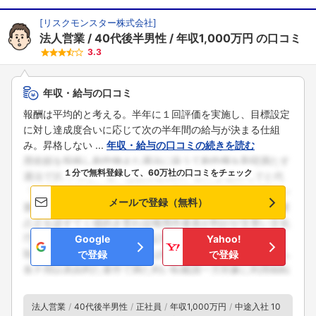
[
リスクモンスター株式会社
]
法人営業
40代後半男性
年収1,000万円
の口コミ
3.3
年収・給与の口コミ
報酬は平均的と考える。半年に１回評価を実施し、目標設定
に対し達成度合いに応じて次の半年間の給与が決まる仕組
み。昇格しない ...
年収・給与の口コミの続きを読む
１分で無料登録して、60万社の口コミをチェック
メールで登録（無料）
Google
Yahoo!
で登録
で登録
法人営業
40代後半男性
正社員
年収1,000万円
中途入社 10