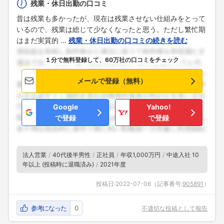
残業・休日出勤の口コミ
昔は残業も多かったが、現在は残業させない仕組みをとって
いるので、残業は総じて少なくなったと思う。ただし繁忙期
はまだ実質的 ...
残業・休日出勤の口コミの続きを読む
１分で無料登録して、60万社の口コミをチェック
メールで登録（無料）
Google
Yahoo!
で登録
で登録
法人営業
40代後半男性
正社員
年収1,000万円
中途入社 10
年以上 (投稿時に退職済み)
2021年度
投稿日:
2022-07-06
（記事番号:
905891
）
参考になった
0
不適切な投稿として報告