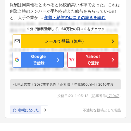
報酬は同業他社と比べると比較的高い水準であった。これは
創業当時のメンバーが平均を超えた給与をもらっているの
と、大手企業か ...
年収・給与の口コミの続きを読む
１分で無料登録して、60万社の口コミをチェック
メールで登録（無料）
Google
Yahoo!
で登録
で登録
代理店営業
30代前半男性
正社員
年収500万円
2010年度
投稿日:
2011-05-13
（記事番号:
171947
）
参考になった
0
不適切な投稿として報告