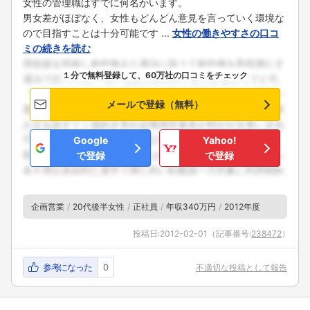
女性の管理職はすでに何名かいます。
男女差がほぼなく、女性もどんどん意見を言っていく環境な
ので目指すことは十分可能です ...
女性の働きやすさの口コ
ミの続きを読む
１分で無料登録して、60万社の口コミをチェック
メールで登録（無料）
Google
Yahoo!
で登録
で登録
企画営業
20代後半女性
正社員
年収340万円
2012年度
投稿日:
2012-02-01
（記事番号:
238472
）
参考になった
0
不適切な投稿として報告