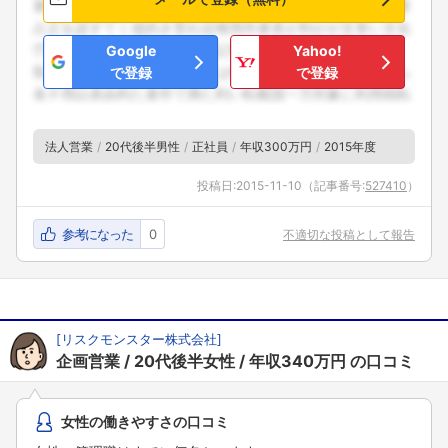
Google
Yahoo!
で登録
で登録
法人営業
20代後半男性
正社員
年収300万円
2015年度
投稿日:
2015-11-10
（記事番号:
527410
）
参考になった
0
不適切な投稿として報告
[
リスクモンスター株式会社
]
企画営業
20代後半女性
年収340万円
の口コミ
女性の働きやすさの口コミ