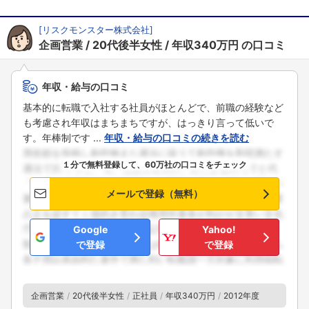
[
リスクモンスター株式会社
]
企画営業
20代後半女性
年収340万円
の口コミ
年収・給与の口コミ
基本的に転職で入社する社員がほとんどで、前職の経験など
も考慮され年収はまちまちですが、はっきり言って低いで
す。年棒制です ...
年収・給与の口コミの続きを読む
１分で無料登録して、60万社の口コミをチェック
メールで登録（無料）
Google
Yahoo!
で登録
で登録
企画営業
20代後半女性
正社員
年収340万円
2012年度