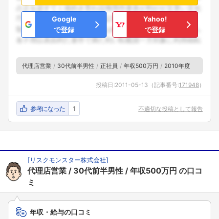
Google
Yahoo!
で登録
で登録
代理店営業
30代前半男性
正社員
年収500万円
2010年度
投稿日:
2011-05-13
（記事番号:
171948
）
参考になった
1
不適切な投稿として報告
[
リスクモンスター株式会社
]
代理店営業
30代前半男性
年収500万円
の口コ
ミ
年収・給与の口コミ