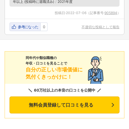
年以上 (投稿時に退職済み)
2021年度
投稿日:
2022-07-06
（記事番号:
905894
）
参考になった
0
不適切な投稿として報告
同年代や類似職種の
年収・口コミを見ることで
自分の正しい市場価値に
気付くきっかけに！
60万社以上の本音の口コミを公開中
無料会員登録して口コミを見る