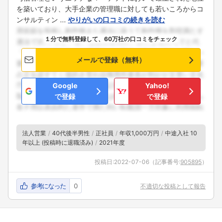
を築いており、大手企業の管理職に対しても若いころからコ
ンサルティン ...
やりがいの口コミの続きを読む
１分で無料登録して、60万社の口コミをチェック
メールで登録（無料）
Google
Yahoo!
で登録
で登録
法人営業
40代後半男性
正社員
年収1,000万円
中途入社 10
年以上 (投稿時に退職済み)
2021年度
投稿日:
2022-07-06
（記事番号:
905895
）
参考になった
0
不適切な投稿として報告