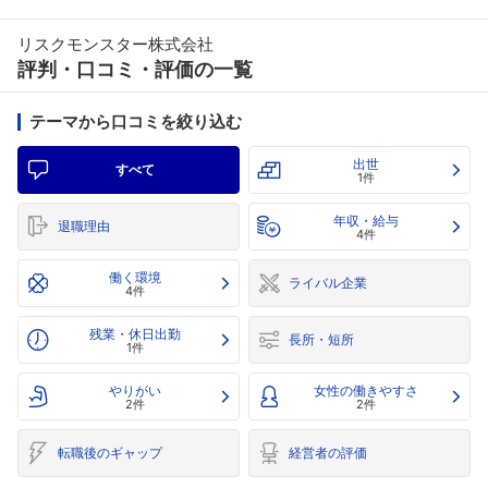
リスクモンスター株式会社
評判・口コミ・評価の一覧
テーマから口コミを絞り込む
出世
すべて
1件
年収・給与
退職理由
4件
働く環境
ライバル企業
4件
残業・休日出勤
長所・短所
1件
やりがい
女性の働きやすさ
2件
2件
転職後のギャップ
経営者の評価