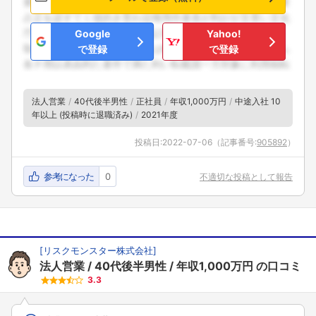
Google
Yahoo!
で登録
で登録
法人営業
40代後半男性
正社員
年収1,000万円
中途入社 10
年以上 (投稿時に退職済み)
2021年度
投稿日:
2022-07-06
（記事番号:
905892
）
参考になった
0
不適切な投稿として報告
[
リスクモンスター株式会社
]
法人営業
40代後半男性
年収1,000万円
の口コミ
3.3