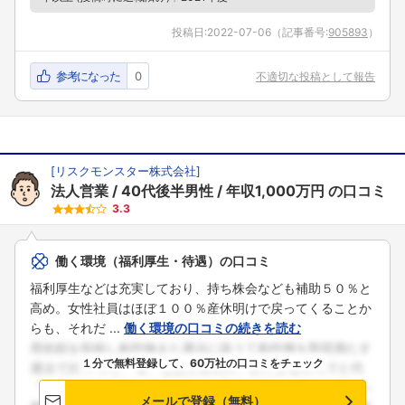
投稿日:
2022-07-06
（記事番号:
905893
）
参考になった
0
不適切な投稿として報告
[
リスクモンスター株式会社
]
法人営業
40代後半男性
年収1,000万円
の口コミ
3.3
働く環境（福利厚生・待遇）の口コミ
福利厚生などは充実しており、持ち株会なども補助５０％と
高め。女性社員はほぼ１００％産休明けで戻ってくることか
らも、それだ ...
働く環境の口コミの続きを読む
１分で無料登録して、60万社の口コミをチェック
メールで登録（無料）