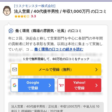
[
リスクモンスター株式会社
]
法人営業
40代後半男性
年収1,000万円
の口コミ
3.3
働く環境（職場の雰囲気・社風）の口コミ
年に２回、決起会と称して営業部門を中心に各部門の半年間
の貢献者に対する表彰を実施。以前は本社に集まって実施し
ていたが、コ ...
働く環境の口コミの続きを読む
１分で無料登録して、60万社の口コミをチェック
メールで登録（無料）
Google
Yahoo!
で登録
で登録
法人営業
40代後半男性
正社員
年収1,000万円
中途入社 10
年以上 (投稿時に退職済み)
2021年度