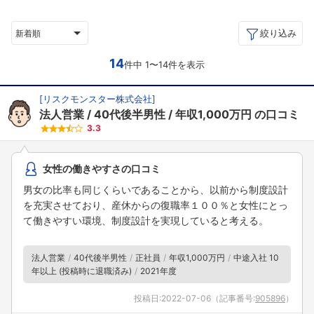
絞り込み
新着順
14
件中 1〜14件を表示
[
リスクモンスター株式会社
]
法人営業
40代後半男性
年収1,000万円
の口コミ
3.3
女性の働きやすさの口コミ
男女の比率も同じくらいであることから、以前から制度設計
を充実させており、産休からの復職率１００％と女性にとっ
て働きやすい環境、制度設計を実現していると考える。
法人営業
40代後半男性
正社員
年収1,000万円
中途入社 10
年以上 (投稿時に退職済み)
2021年度
投稿日:
2022-07-06
（記事番号:
905896
）