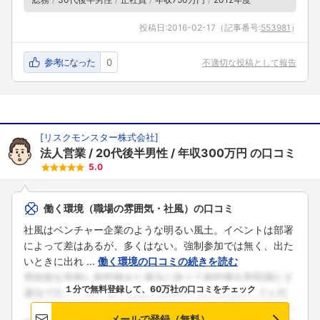
投稿日:
2016-02-17
（記事番号:
553981
）
参考になった
0
不適切な投稿として報告
[
リスクモンスター株式会社
]
法人営業
20代後半男性
年収300万円
の口コミ
5.0
働く環境（職場の雰囲気・社風）の口コミ
社風はベンチャー企業のような明るい風土。イベントは部署
によって差はあるが、多くはない。強制参加では無く、出た
いときに出れ ...
働く環境の口コミの続きを読む
フォローしました
１分で無料登録して、60万社の口コミをチェック
こちらの企業もフォローしませんか？
メールで登録（無料）