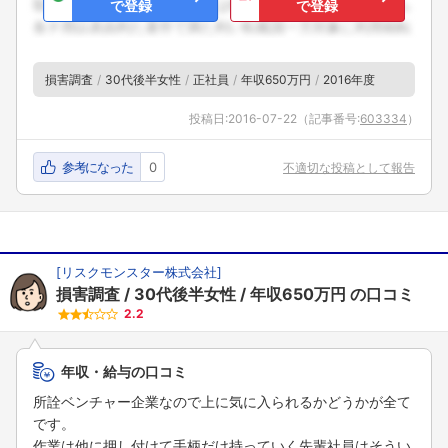
で登録
で登録
損害調査
30代後半女性
正社員
年収650万円
2016年度
投稿日:
2016-07-22
（記事番号:
603334
）
参考になった
0
不適切な投稿として報告
[
リスクモンスター株式会社
]
損害調査
30代後半女性
年収650万円
の口コミ
2.2
年収・給与の口コミ
所詮ベンチャー企業なので上に気に入られるかどうかが全て
です。
作業は他に押し付けて手柄だけ持っていく先輩社員はそうい