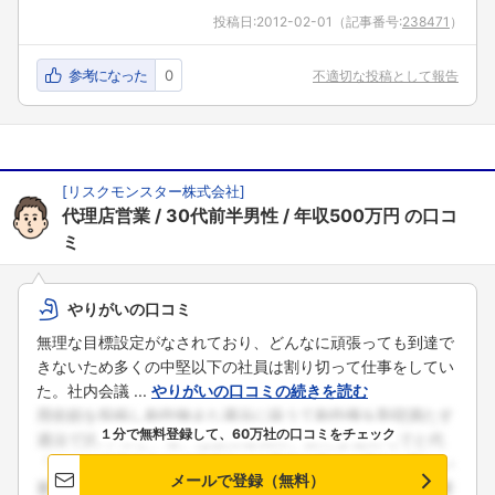
投稿日:
2012-02-01
（記事番号:
238471
）
参考になった
0
不適切な投稿として報告
[
リスクモンスター株式会社
]
代理店営業
30代前半男性
年収500万円
の口コ
ミ
やりがいの口コミ
無理な目標設定がなされており、どんなに頑張っても到達で
きないため多くの中堅以下の社員は割り切って仕事をしてい
た。社内会議 ...
やりがいの口コミの続きを読む
１分で無料登録して、60万社の口コミをチェック
メールで登録（無料）