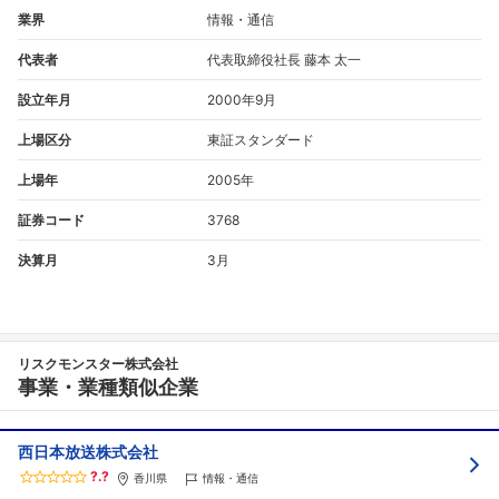
業界
情報・通信
代表者
代表取締役社長 藤本 太一
設立年月
2000年9月
上場区分
東証スタンダード
上場年
2005年
証券コード
3768
決算月
3月
リスクモンスター株式会社
事業・業種類似企業
西日本放送株式会社
?.?
香川県
情報・通信