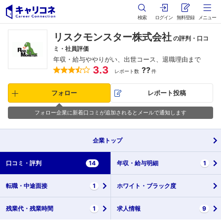
検索
ログイン
無料登録
メニュー
リスクモンスター株式会社
の評判・口コ
ミ・社員評価
年収・給与ややりがい、出世コース、退職理由まで
3.3
??
レポート数
件
フォロー
レポート投稿
フォロー企業に新着口コミが追加されるとメールで通知します
企業
トップ
口コミ・
評判
14
年収・
給与明細
1
転職・
中途面接
1
ホワイト・
ブラック度
残業代・
残業時間
1
求人情報
9