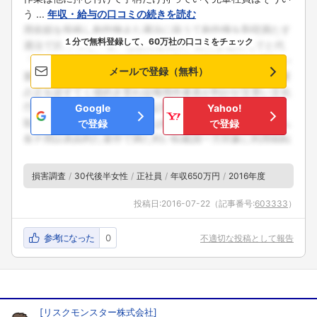
う ...
年収・給与の口コミの続きを読む
１分で無料登録して、60万社の口コミをチェック
メールで登録（無料）
Google
Yahoo!
で登録
で登録
損害調査
30代後半女性
正社員
年収650万円
2016年度
投稿日:
2016-07-22
（記事番号:
603333
）
参考になった
0
不適切な投稿として報告
[
リスクモンスター株式会社
]