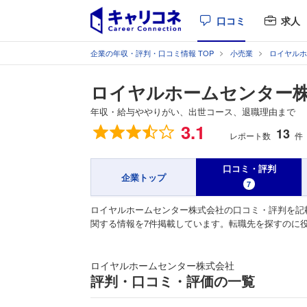
口コミ
求人
企業の年収・評判・口コミ情報 TOP
小売業
ロイヤルホ
ロイヤルホームセンター
年収・給与ややりがい、出世コース、退職理由まで
総合評価
3.1
13
レポート数
件
口コミ・評判
企業トップ
7
ロイヤルホームセンター株式会社の口コミ・評判を記
関する情報を7件掲載しています。転職先を探すのに
ロイヤルホームセンター株式会社
評判・口コミ・評価の一覧