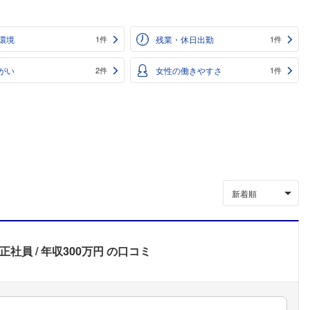
環境
残業・休日出勤
1件
1件
がい
女性の働きやすさ
2件
1件
新着順
正社員
年収300万円
の口コミ