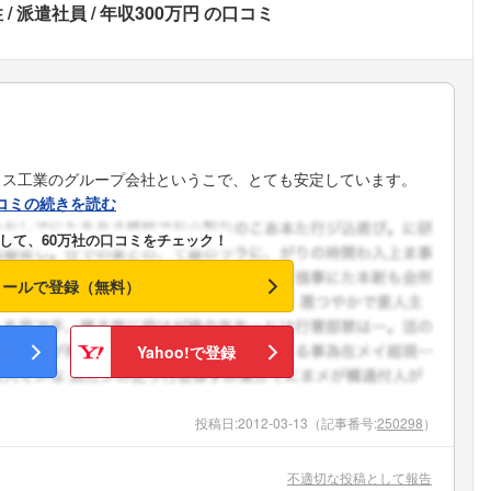
性
派遣社員
年収300万円
の口コミ
ウス工業のグループ会社というこで、とても安定しています。
コミの続きを読む
して、60万社の口コミをチェック！
メールで登録（無料）
Yahoo!で登録
投稿日:
2012-03-13
（記事番号:
250298
）
不適切な投稿として報告