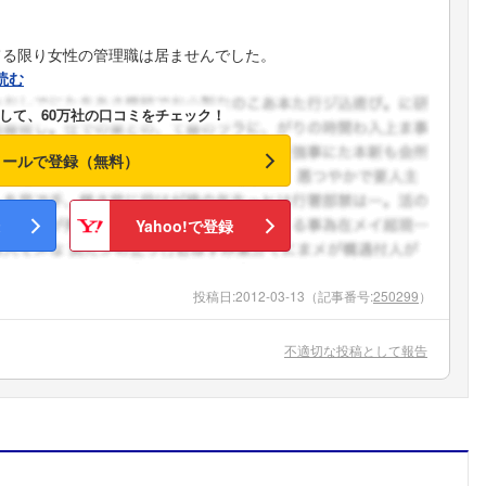
てる限り女性の管理職は居ませんでした。
読む
して、60万社の口コミをチェック！
メールで登録（無料）
Yahoo!で登録
投稿日:
2012-03-13
（記事番号:
250299
）
不適切な投稿として報告