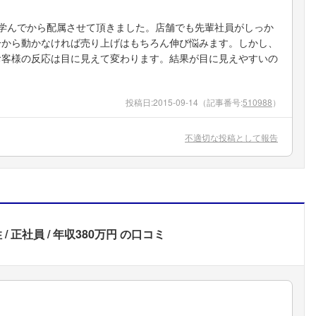
学んでから配属させて頂きました。店舗でも先輩社員がしっか
分から動かなければ売り上げはもちろん伸び悩みます。しかし、
お客様の反応は目に見えて変わります。結果が目に見えやすいの
投稿日:
2015-09-14
（記事番号:
510988
）
不適切な投稿として報告
性
正社員
年収380万円
の口コミ