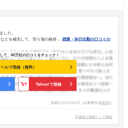
ました。
どを補充して、売り場の維持 ...
残業・休日出勤の口コミの
して、60万社の口コミをチェック！
メールで登録（無料）
Yahoo!で登録
投稿日:
2015-03-27
（記事番号:
463355
）
不適切な投稿として報告
フォローしました