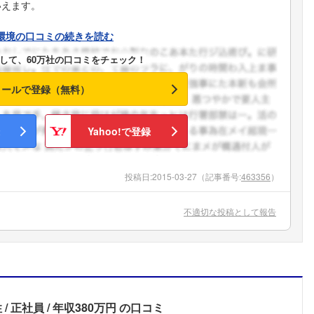
いえます。
環境の口コミの続きを読む
して、60万社の口コミをチェック！
メールで登録（無料）
Yahoo!で登録
投稿日:
2015-03-27
（記事番号:
463356
）
不適切な投稿として報告
性
正社員
年収380万円
の口コミ