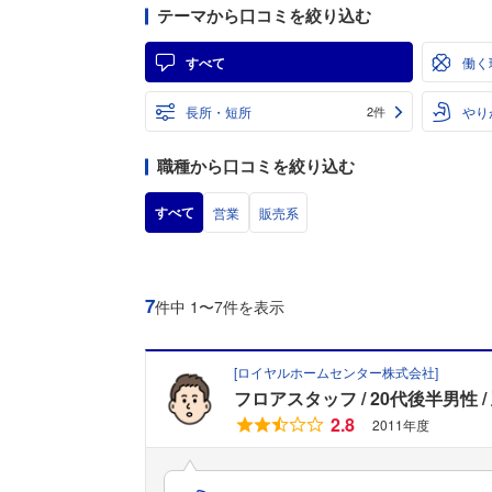
テーマから口コミを絞り込む
すべて
働く
長所・短所
やり
2件
職種から口コミを絞り込む
すべて
営業
販売系
7
件中 1〜7件を表示
[
ロイヤルホームセンター株式会社
]
フロアスタッフ
20代後半男性
2.8
2011年度