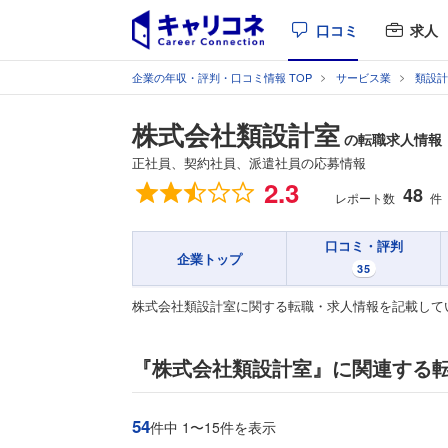
口コミ
求人
企業の年収・評判・口コミ情報 TOP
サービス業
類設計
株式会社類設計室
の転職求人情報
正社員、契約社員、派遣社員の応募情報
総合評価
2.3
48
レポート数
件
口コミ・評判
企業トップ
35
株式会社類設計室に関する転職・求人情報を記載して
『株式会社類設計室』に関連する
54
件中 1〜15件を表示