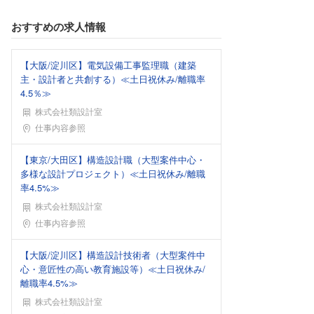
おすすめの求人情報
【大阪/淀川区】電気設備工事監理職（建築
主・設計者と共創する）≪土日祝休み/離職率
4.5％≫
株式会社類設計室
勤務地
仕事内容参照
【東京/大田区】構造設計職（大型案件中心・
多様な設計プロジェクト）≪土日祝休み/離職
率4.5%≫
株式会社類設計室
勤務地
仕事内容参照
【大阪/淀川区】構造設計技術者（大型案件中
心・意匠性の高い教育施設等）≪土日祝休み/
離職率4.5%≫
株式会社類設計室