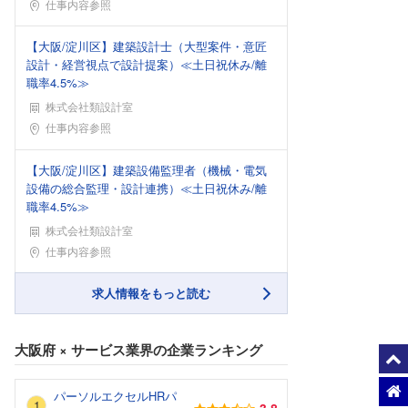
勤務地
仕事内容参照
【大阪/淀川区】建築設計士（大型案件・意匠
設計・経営視点で設計提案）≪土日祝休み/離
職率4.5%≫
株式会社類設計室
勤務地
仕事内容参照
【大阪/淀川区】建築設備監理者（機械・電気
設備の総合監理・設計連携）≪土日祝休み/離
職率4.5%≫
株式会社類設計室
勤務地
仕事内容参照
求人情報をもっと読む
大阪府
×
サービス業界
の企業ランキング
パーソルエクセルHRパ