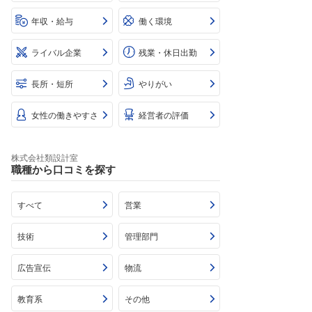
年収・給与
働く環境
ライバル企業
残業・休日出勤
長所・短所
やりがい
女性の働きやすさ
経営者の評価
株式会社類設計室
職種から口コミを探す
すべて
営業
技術
管理部門
広告宣伝
物流
教育系
その他