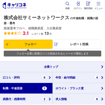
検索
ログイン
無料登録
メニュー
株式会社サミーネットワークス
の中途転職・就職の面
接・選考
面接選考フロー、就職難易度、入社難易度
3.1
13
レポート数
件
フォロー
レポート投稿
フォロー企業に新着口コミが追加されるとメールで通知します
企業
トップ
口コミ・
評判
6
年収・
給与明細
4
転職・
中途面接
2
ホワイト・
ブラック度
残業代・
残業時間
2
求人情報
6