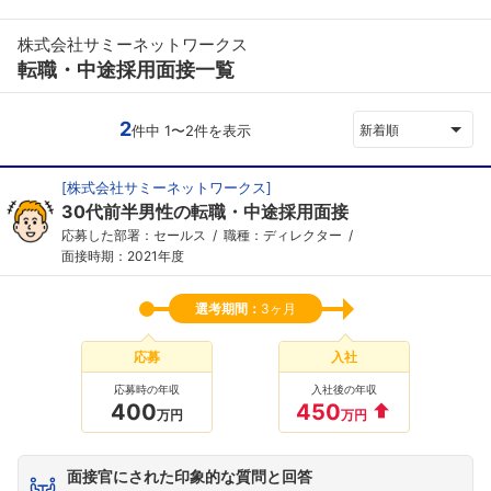
株式会社サミーネットワークス
転職・中途採用面接一覧
2
件中 1〜2件を表示
新着順
[
株式会社サミーネットワークス
]
30代前半男性の転職・中途採用面接
応募した部署：セールス
職種：ディレクター
面接時期：2021年度
選考期間：
3ヶ月
応募
入社
応募時の年収
入社後の年収
400
450
万円
万円
面接官にされた印象的な質問と回答