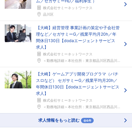
ム／セガサミーHD／福利厚生 ）
株式会社サミーネットワークス
品川区
【大崎】経営管理 事業計画の策定や子会社管
理など／セガサミーG／残業平均月20h／年
間休日130日【dodaエージェントサービス
求人】
株式会社サミーネットワークス
＜勤務地詳細＞本社住所：東京都品川区西品川1-1-...
【大崎】ゲームアプリ開発プログラマ（パチ
スロなど） セガサミーG／残業平均月20h／
年間休日130日【dodaエージェントサービス
求人】
株式会社サミーネットワークス
＜勤務地詳細＞本社住所：東京都品川区西品川1-1-...
求人情報をもっと読む
全6件