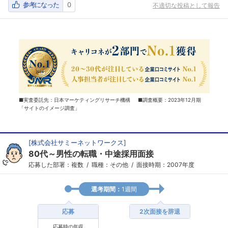
参考になった
0
不適切な投稿として報告
■実査委託先：日本マーケティングリサーチ機構 ■調査概要：2023年12月期
「サイトのイメージ調査」
[
株式会社サミーネットワークス
]
80代～男性の転職・中途採用面接
応募した部署：複数
職種：その他
面接時期：2007年度
選考期間：
1週間
応募
2次面接を辞退
応募時の年収