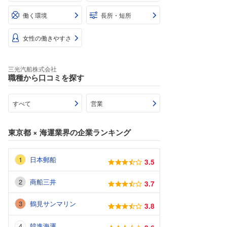
働く環境
長所・短所
女性の働きやすさ
三光汽船株式会社
職種から口コミを探す
すべて
営業
東京都
×
海運業界
の企業ランキング
日本郵船
3.5
商船三井
3.7
鶴見サンマリン
3.8
韓進海運