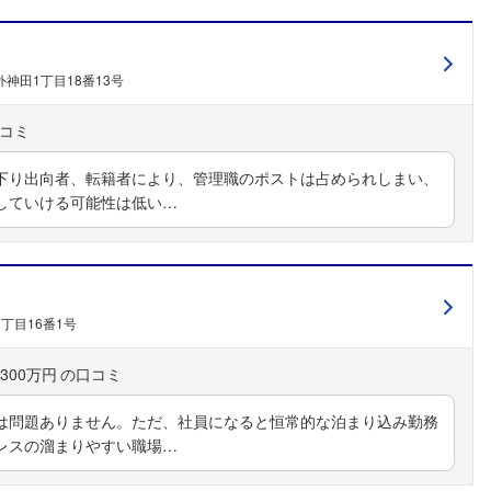
神田1丁目18番13号
下り出向者、転籍者により、管理職のポストは占められしまい、
していける可能性は低い…
フォローしました
丁目16番1号
こちらの企業もフォローしませんか？
300万円
は問題ありません。ただ、社員になると恒常的な泊まり込み勤務
レスの溜まりやすい職場…