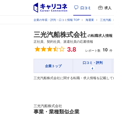
口コミ
求人
企業の年収・評判・口コミ情報 TOP
海運業
三光汽船
三光汽船株式会社
の転職求人情報
正社員、契約社員、派遣社員の応募情報
総合評価
3.8
10
レポート数
件
口コミ・評判
企業トップ
4
三光汽船株式会社に関する転職・求人情報を記載して
三光汽船株式会社
事業・業種類似企業