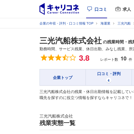
口コミ
求人
企業の年収・評判・口コミ情報 TOP
海運業
三光汽船
三光汽船株式会社
の残業時間・残
勤務時間、サービス残業、休日出勤、みなし残業、所
総合評価
3.8
10
レポート数
件
口コミ・評判
企業トップ
4
三光汽船株式会社の残業・休日出勤情報を記載してい
職先を探すのに役立つ情報を探すならキャリコネで！
三光汽船株式会社
残業実態一覧