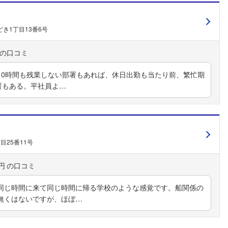
き1丁目13番6号
10時間も残業しない部署もあれば、休日出勤も当たり前、繁忙期
署もある。平社員よ…
目25番11号
円
同じ時間に来て同じ時間に帰る学校のような感覚です。船関係の
無くはないですが、ほぼ…