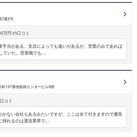
7番2号
60万円
業手当がある。支店によっても違いがあるが、営業のみであれば
宅していた。営業職でも…
町137番地姫路センタービル9階
つかない会社もあるみたいですが、ここは全て付きますので優良
に帰れるのは運送業界で…