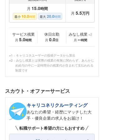
15.0
月
時間
5.5
月
万円
10.0
20.0
最小
時間
最大
時間
サービス残業
休日出勤
みなし残業
※2
5.0
0.0
--
月
時間
月
日
月
時間
※1：キャリコネユーザーの投稿データから算出
※2：みなし残業とは実際の残業の有無に関わらず、あらかじ
め給与の中に一定時間分の残業代が含まれて支払われる
制度です
スカウト・オファーサービス
キャリコネリクルーティング
あなたの希望・経歴にマッチした大
手・優良企業の求人をお届け！
転職サポート希望の方にもおすすめ