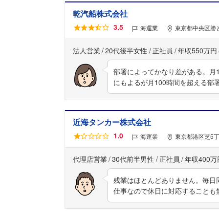
乾汽船株式会社
3.5
海運業
東京都中央区勝ど
法人営業
20代後半女性
正社員
年収550万円
部署によってかなり差がある。月
にもよるが月100時間を超える部
近海タンカー株式会社
1.0
海運業
東京都港区芝5丁
代理店営業
30代前半男性
正社員
年収400万
残業はほとんどありません。毎日
仕事なので休日に対応することも