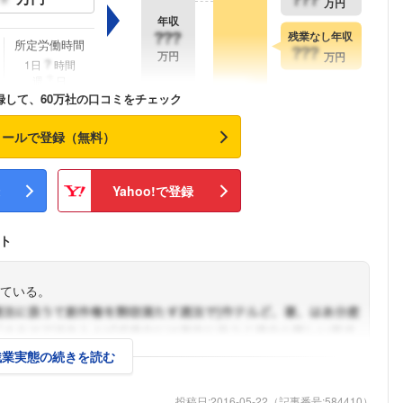
万円
年収
残業なし年収
所定労働時間
万円
万円
1日
時間
週
日
録して、60万社の口コミをチェック
メールで登録（無料）
Yahoo!で登録
ト
ている。
残業実態の続きを読む
投稿日:
2016-05-22
（記事番号:
584410
）