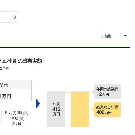
新着順
正社員
の残業実態
12年度
業代
年間の残業代
12
1
万円
万円
年収
残業なし年収
412
400
所定労働時間
万円
万円
1日8時間
週5日