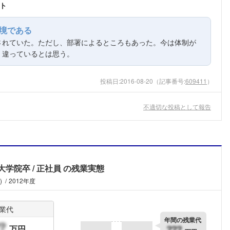
ト
境である
されていた。ただし、部署によるところもあった。今は体制が
、違っているとは思う。
投稿日:
2016-08-20
（記事番号:
609411
）
不適切な投稿として報告
大学院卒
正社員
の残業実態
)
2012年度
業代
年間の残業代
万円