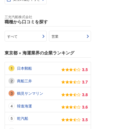
三光汽船株式会社
職種から口コミを探す
すべて
営業
東京都
×
海運業界
の企業ランキング
日本郵船
3.5
商船三井
3.7
鶴見サンマリン
3.8
韓進海運
3.6
乾汽船
3.5