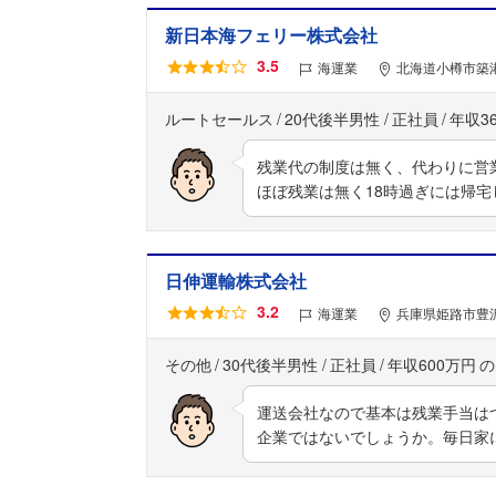
新日本海フェリー株式会社
3.5
海運業
北海道小樽市築港
ルートセールス
20代後半男性
正社員
年収3
残業代の制度は無く、代わりに営
ほぼ残業は無く18時過ぎには帰
日伸運輸株式会社
3.2
海運業
兵庫県姫路市豊沢
その他
30代後半男性
正社員
年収600万円
運送会社なので基本は残業手当は
企業ではないでしょうか。毎日家