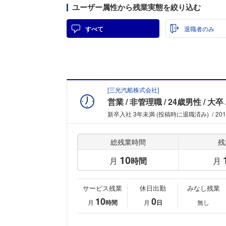
ユーザー属性から残業実態を絞り込む
すべて
退職者のみ
[
三光汽船株式会社
]
営業
非管理職
24歳男性
大卒
新卒入社 3年未満 (投稿時に退職済み)
20
総残業時間
残
10
月
時間
月
サービス残業
休日出勤
みなし残業
10
0
月
時間
月
日
無し