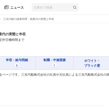
ニュース
三光汽船の残業時間・残業代の実態と年収
業代の実態と年収
定外労働時間まで
年収・給与明細
転職・中途面接
ホワイト・
ブラック度
3
1
るページです。三光汽船株式会社の社員や元社員による三光汽船株式会社の残