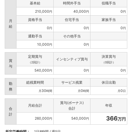
基本給
時間外手当
役職手当
210,000
40,000
0
円
円
円
資格手当
住宅手当
家族手当
月
給
0
0
0
円
円
円
通勤手当
その他手当
10,000
0
円
円
定期賞与
決算賞与
インセンティブ賞与
賞
（2回計）
（0回計）
与
540,000
0
0
円
円
円
総残業時間
サービス残業
休日出勤
勤
務
30
0
0
月
時間
月
時間
月
日
賞与(ボーナス)
月給合計
年収
合計
合
計
366
260,000
540,000
万円
円
円
所定労働時間：
1日8時間 / 週5日