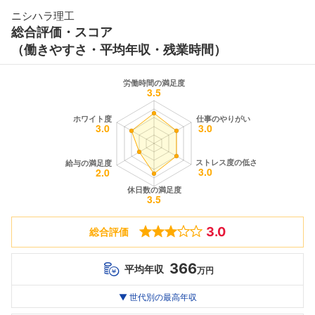
ニシハラ理工
総合評価・スコア
（働きやすさ・平均年収・残業時間）
3.0
総合評価
366
平均年収
万円
世代別
20代
▼ 世代別の最高年収
30代
40代
最高年収
--万
366
--万
万