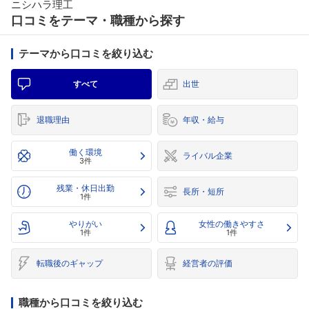
ニシハラ理工
口コミをテーマ・職種から探す
テーマから口コミを絞り込む
すべて
出世
退職理由
年収・給与
働く環境
ライバル企業
3件
残業・休日出勤
長所・短所
1件
やりがい
女性の働きやすさ
1件
1件
転職後のギャップ
経営者の評価
職種から口コミを絞り込む