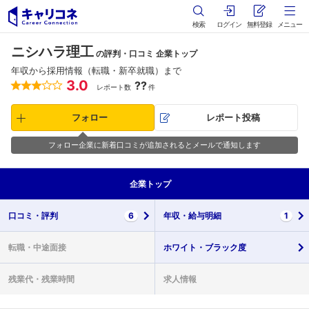
検索
ログイン
無料登録
メニュー
ニシハラ理工
の評判・口コミ 企業トップ
年収から採用情報（転職・新卒就職）まで
3.0
??
レポート数
件
フォロー
レポート投稿
フォロー企業に新着口コミが追加されるとメールで通知します
企業
トップ
口コミ・
評判
6
年収・
給与明細
1
転職・
中途面接
ホワイト・
ブラック度
残業代・
残業時間
求人情報