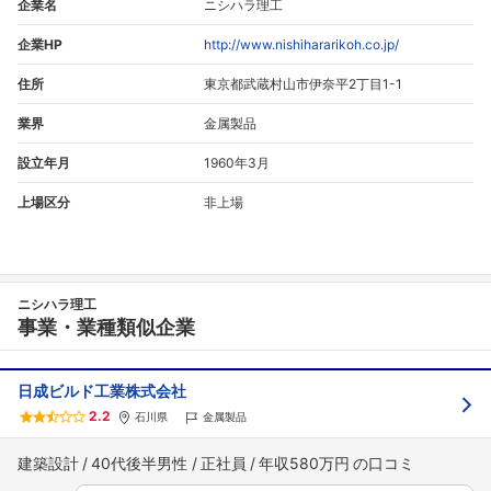
企業名
ニシハラ理工
企業HP
http://www.nishihararikoh.co.jp/
住所
東京都武蔵村山市伊奈平2丁目1-1
業界
金属製品
設立年月
1960年3月
上場区分
非上場
ニシハラ理工
事業・業種類似企業
日成ビルド工業株式会社
2.2
石川県
金属製品
建築設計
40代後半男性
正社員
年収580万円