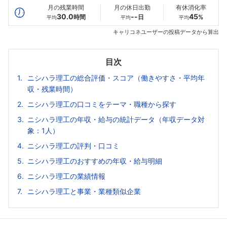
月の残業時間
月の休日出勤
有休消化率
30.0
--
45
時間
日
%
平均
平均
平均
キャリコネユーザーの投稿データから算出
目次
ニシハラ理工の総合評価・スコア（働きやすさ・平均年
収・残業時間）
ニシハラ理工の口コミをテーマ・職種から探す
ニシハラ理工の年収・給与の統計データ（年収データ対
象：1人）
ニシハラ理工の評判・口コミ
ニシハラ理工のおすすめの年収・給与明細
ニシハラ理工の業績情報
ニシハラ理工と事業・業種類似企業