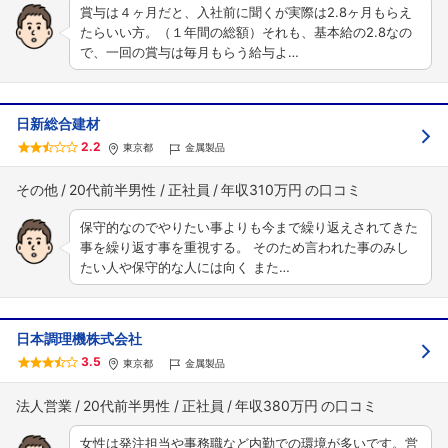
賞与は４ヶ月だと、入社前に聞くが実際は2.8ヶ月もらえ
たらいい方。（１年間の総額）それも、基本給の2.8なの
で、一回の賞与は毎月もらう給与よ…
日新総合建材
2.2
東京都
金属製品
その他
20代前半男性
正社員
年収310万円
保守的なのでやりたい事よりも今まで繰り返えされてきた
事を繰り返す事を重視する。 そのため言われた事のみし
たい人や保守的な人には向く また…
日本調理機株式会社
3.5
東京都
金属製品
法人営業
20代前半男性
正社員
年収380万円
女性は発注担当や事務職など内勤での環境が多いです。営