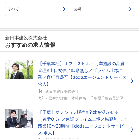
すべて
技術
新日本建設株式会社
おすすめの求人情報
【千葉本社】オフィスビル・商業施設の品質
管理※土日祝休／転勤無し／プライム上場企
業／直行直帰可【dodaエージェントサービス
求人】
新日本建設株式会社
＜勤務地詳細＞本社住所：千葉県千葉市美浜区ひび野1...
【千葉】マンション販売※宅建を活かせる
（独学OK）／東証プライム上場／転勤無し／
残業10〜20時間【dodaエージェントサービ
ス 求人】