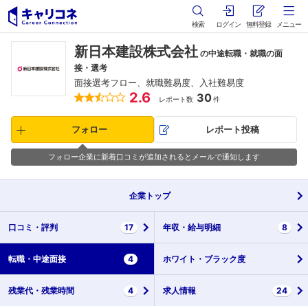
検索
ログイン
無料登録
メニュー
新日本建設株式会社
の中途転職・就職の面
接・選考
面接選考フロー、就職難易度、入社難易度
2.6
30
レポート数
件
フォロー
レポート投稿
フォロー企業に新着口コミが追加されるとメールで通知します
企業
トップ
口コミ・
評判
17
年収・
給与明細
8
転職・
中途面接
4
ホワイト・
ブラック度
残業代・
残業時間
4
求人情報
24