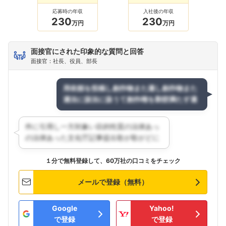
応募時の年収
入社後の年収
230
230
万円
万円
面接官にされた印象的な質問と回答
面接官：社長、役員、部長
１分で無料登録して、60万社の口コミをチェック
メールで登録（無料）
Google
Yahoo!
で登録
で登録