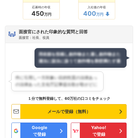
応募時の年収
入社後の年収
450
400
万円
万円
面接官にされた印象的な質問と回答
面接官：社長、役員
１分で無料登録して、60万社の口コミをチェック
メールで登録（無料）
Google
Yahoo!
で登録
で登録