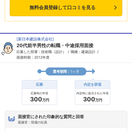
無料会員登録して口コミを見る
[
新日本建設株式会社
]
20代前半男性の転職・中途採用面接
応募した部署：技術職（設計）
職種：建築設計
面接時期：2012年度
選考期間：
1ヶ月
応募
内定を辞退
応募時の年収
内定時に提示された年収
300
300
万円
万円
面接官にされた印象的な質問と回答
面接官：現場の社員