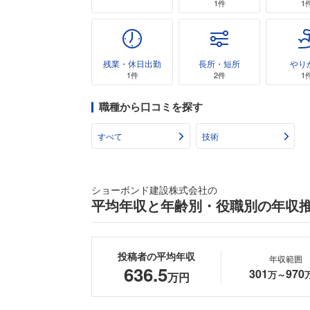
1件
1
残業・休日出勤
長所・短所
やり
1件
2件
1
職種から口コミを探す
すべて
技術
ショーボンド建設株式会社の
平均年収と年齢別・役職別の年収
投稿者の平均年収
年収範囲
636.5
301
970
万～
万円