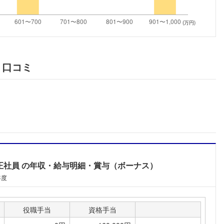
こちらの企業もフォローしませんか？
(万円)
・口コミ
正社員
の年収・給与明細・賞与（ボーナス）
年度
役職手当
資格手当