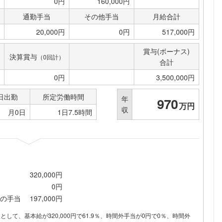
0円
160,000円
通勤手当
その他手当
月給合計
20,000円
0円
517,000円
賞与(ボーナス)
決算賞与
（0回計）
合計
0円
3,500,000円
日出勤
所定労働時間
年
970
万円
収
月0日
1日7.5時間
320,000円
0円
の手当
197,000円
内訳として、基本給が320,000円で61.9％、時間外手当が0円で0％、時間外