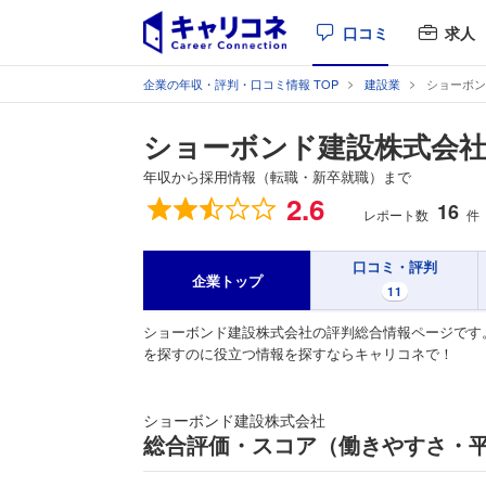
口コミ
求人
企業の年収・評判・口コミ情報 TOP
建設業
ショーボン
ショーボンド建設株式会
年収から採用情報（転職・新卒就職）まで
総合評価
2.6
16
レポート数
件
口コミ・評判
企業トップ
11
ショーボンド建設株式会社の評判総合情報ページです
を探すのに役立つ情報を探すならキャリコネで！
ショーボンド建設株式会社
総合評価・スコア（働きやすさ・