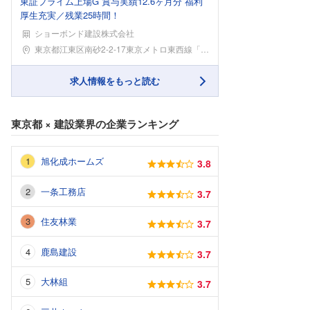
東証プライム上場G 賞与実績12.6ヶ月分 福利
厚生充実／残業25時間！
ショーボンド建設株式会社
勤務地
東京都江東区南砂2-2-17東京メトロ東西線「東陽
求人情報をもっと読む
東京都
×
建設業界
の企業ランキング
旭化成ホームズ
3.8
一条工務店
3.7
住友林業
3.7
鹿島建設
3.7
大林組
3.7