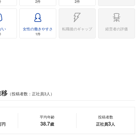
件
2件
2件
がい
女性の働きやすさ
転職後のギャップ
経営者の評価
件
1件
推移
（投稿者数：正社員3人）
平均年齢
投稿者数
38.7
3
万円
歳
正社員
人