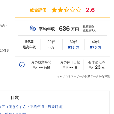
2.6
総合評価
636
投稿者数
平均年収
万円
正社員3人
世代別
20代
30代
40代
最高年収
--万
638
970
万
万
月の残業時間
月の休日出勤
有休消化率
--
--
23
平均
平均
平均
時間
日
%
キャリコネユーザーの投稿データから算出
目次
コア（働きやすさ・平均年収・残業時間）