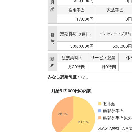
320,000円
0円
月
給
住宅手当
家族手当
17,000円
0円
定期賞与
インセンティブ賞与
（2回計）
賞
与
3,000,000円
500,000円
総残業時間
サービス残業
休
勤
務
月30時間
月0時間
みなし残業制度：
なし
月給517,000円の内訳
基本給
時間外手当
時間外手当以外
月給517,000円の