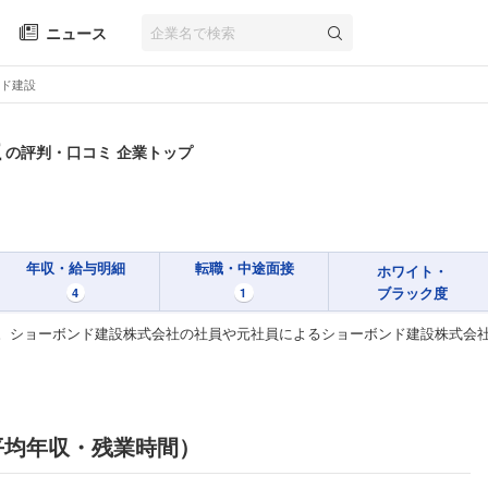
ニュース
ド建設
社
の評判・口コミ 企業トップ
年収・給与明細
転職・中途面接
ホワイト・
ブラック度
4
1
。ショーボンド建設株式会社の社員や元社員によるショーボンド建設株式会
平均年収・残業時間）