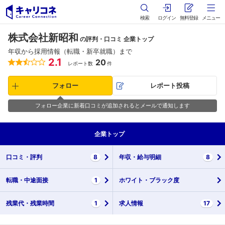
検索
ログイン
無料登録
メニュー
株式会社新昭和
の評判・口コミ 企業トップ
年収から採用情報（転職・新卒就職）まで
2.1
20
レポート数
件
フォロー
レポート投稿
フォロー企業に新着口コミが追加されるとメールで通知します
企業
トップ
口コミ・
評判
8
年収・
給与明細
8
転職・
中途面接
1
ホワイト・
ブラック度
残業代・
残業時間
1
求人情報
17