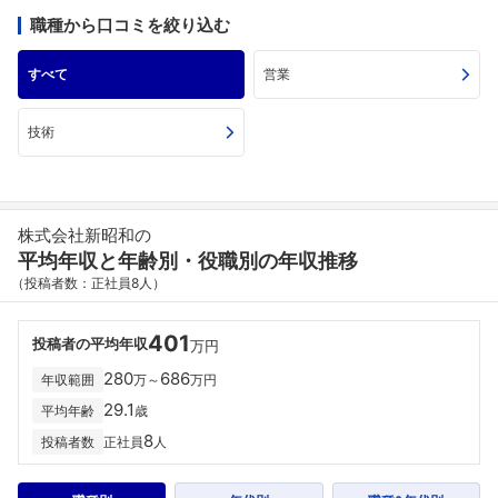
職種から口コミを絞り込む
すべて
営業
技術
株式会社新昭和の
平均年収と年齢別・役職別の年収推移
（投稿者数：正社員8人）
401
投稿者の平均年収
万円
280
686
年収範囲
万～
万円
29.1
平均年齢
歳
8
投稿者数
正社員
人