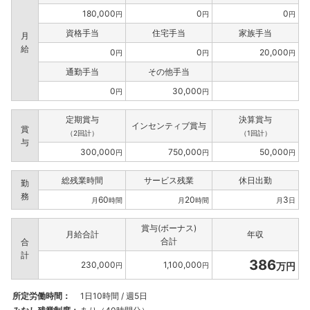
180,000
0
0
円
円
円
資格手当
住宅手当
家族手当
月
給
0
0
20,000
円
円
円
通勤手当
その他手当
0
30,000
円
円
定期賞与
決算賞与
インセンティブ賞与
賞
（2回計）
（1回計）
与
300,000
750,000
50,000
円
円
円
総残業時間
サービス残業
休日出勤
勤
務
60
20
3
月
時間
月
時間
月
日
賞与(ボーナス)
月給合計
年収
合計
合
計
386
230,000
1,100,000
万円
円
円
所定労働時間：
1日10時間 / 週5日