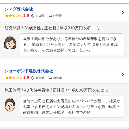
シマダ株式会社
2.5
山口県
建設業
研究開発
28歳女性
正社員
年収310万円
成果主義の部分があり、毎年自分の希望年収を提示でき
る。 業績を上げた人間が、希望に近い年収をもらえる場
合があり、その部分に関しては、良かっ…
ショーボンド建設株式会社
2.6
東京都
建設業
施工管理
40代前半男性
正社員
年収600万円
当時の上司と直属の支店長からのパワハラが酷く、社員が
毛嫌いする夜間メイン現場や図面クオリティが低い民間の
耐震補強、遠方出張現場、会社内での雑…