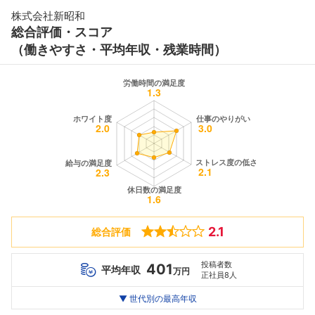
株式会社新昭和
総合評価・スコア
（働きやすさ・平均年収・残業時間）
2.1
総合評価
投稿者数
401
平均年収
万円
正社員8人
世代別
20代
▼ 世代別の最高年収
30代
40代
最高年収
455
686
--万
万
万