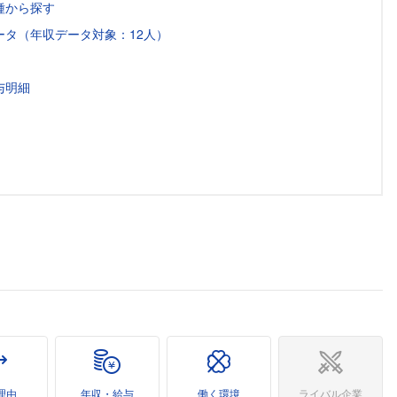
種から探す
タ（年収データ対象：12人）
与明細
理由
年収・給与
働く環境
ライバル企業