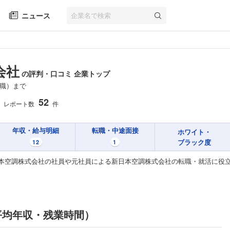
ニュース
会社
の評判・口コミ 企業トップ
職）まで
52
レポート数
件
年収・給与明細
転職・中途面接
ホワイト・
ブラック度
12
1
本空調株式会社の社員や元社員による新日本空調株式会社の転職・就活に役
平均年収・残業時間）