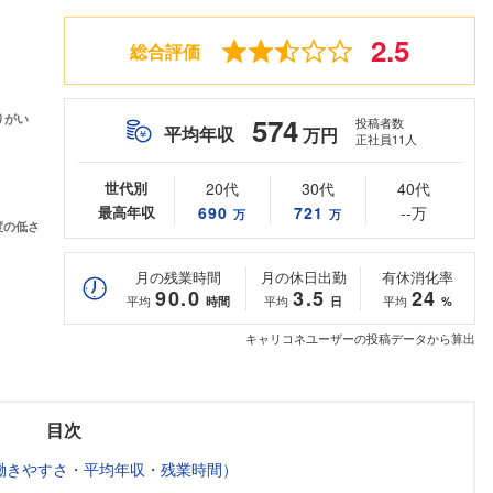
2.5
総合評価
574
投稿者数
平均年収
万円
正社員11人
世代別
20代
30代
40代
最高年収
690
721
--万
万
万
月の残業時間
月の休日出勤
有休消化率
90.0
3.5
24
平均
平均
平均
時間
日
%
キャリコネユーザーの投稿データから算出
目次
働きやすさ・平均年収・残業時間）