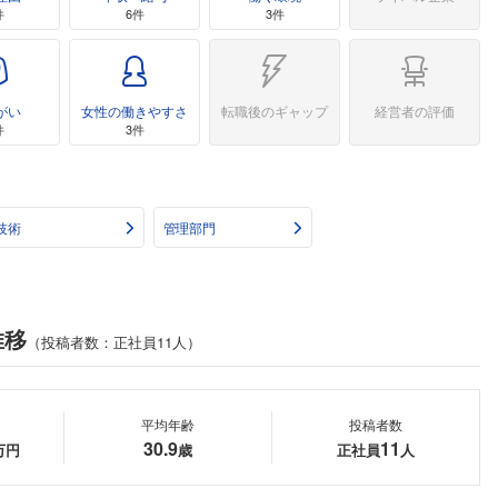
件
6件
3件
がい
女性の働きやすさ
転職後のギャップ
経営者の評価
件
3件
技術
管理部門
推移
（投稿者数：正社員11人）
平均年齢
投稿者数
30.9
11
万円
歳
正社員
人