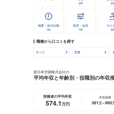
2件
2
残業・休日出勤
長所・短所
やり
7件
7件
5
職種から口コミを探す
すべて
営業
新日本空調株式会社の
平均年収と年齢別・役職別の年収
投稿者の平均年収
年収範囲
574.1
381
960
万～
万円