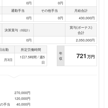
0円
0円
通勤手当
その他手当
月給合計
0円
0円
430,000円
賞与(ボーナス)
決算賞与
（0回計）
合計
0円
2,050,000円
日出勤
所定労働時間
年
721
万円
1日7.5時間 / 週5
収
月3日
日
270,000円
120,000円
の手当
40,000円