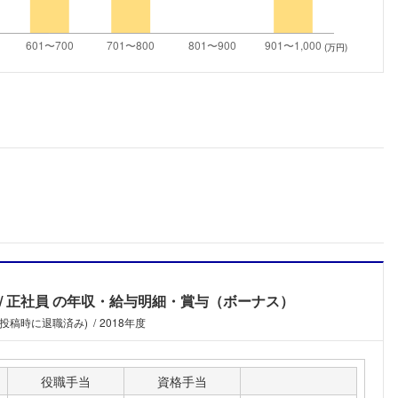
こちらの企業もフォローしませんか？
(万円)
ミ
正社員
の年収・給与明細・賞与（ボーナス）
(投稿時に退職済み)
2018年度
役職手当
資格手当