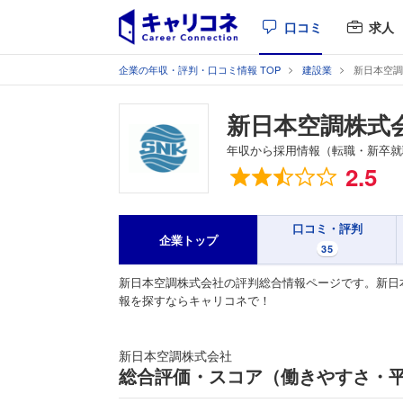
口コミ
求人
企業の年収・評判・口コミ情報 TOP
建設業
新日本空調
新日本空調株式
年収から採用情報（転職・新卒就
総合評価
2.5
口コミ・評判
企業トップ
35
新日本空調株式会社の評判総合情報ページです。新日
報を探すならキャリコネで！
新日本空調株式会社
総合評価・スコア（働きやすさ・