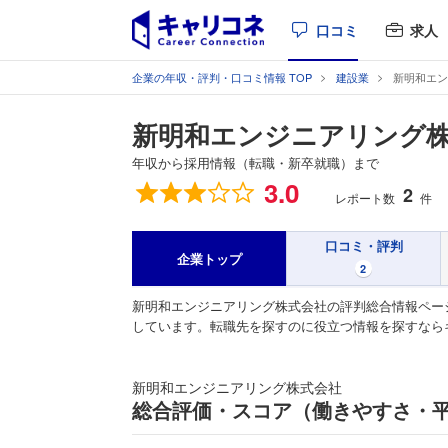
口コミ
求人
企業の年収・評判・口コミ情報 TOP
建設業
新明和エン
新明和エンジニアリング
年収から採用情報（転職・新卒就職）まで
総合評価
3.0
2
レポート数
件
口コミ・評判
企業トップ
2
新明和エンジニアリング株式会社の評判総合情報ペー
しています。転職先を探すのに役立つ情報を探すなら
新明和エンジニアリング株式会社
総合評価・スコア（働きやすさ・