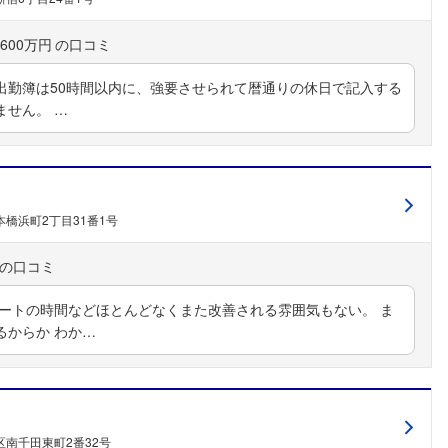
こちらの企業もフォローしませんか？
600万円
 出勤簿は50時間以内に、強要させられて暦通りの休日で記入する
ません。 …
橋浜町2丁目31番1号
ベートの時間などほとんどなくまた改善される雰囲気もない。 ま
るからか わか…
南千田東町2番32号