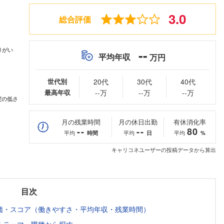
3.0
総合評価
--
平均年収
万円
世代別
20代
30代
40代
最高年収
--万
--万
--万
月の残業時間
月の休日出勤
有休消化率
--
--
80
平均
平均
平均
時間
日
%
キャリコネユーザーの投稿データから算出
目次
価・スコア（働きやすさ・平均年収・残業時間）