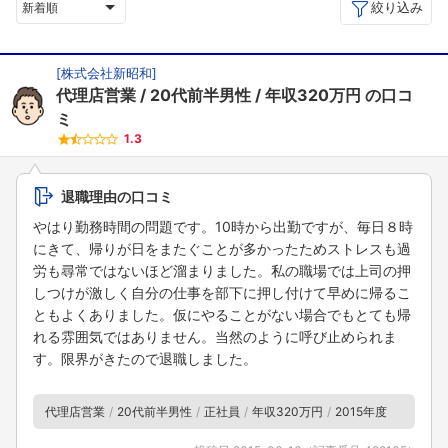
絞り込み
新着順
[
株式会社新昭和
]
代理店営業
20代前半男性
年収320万円
の口コ
ミ
1.3
退職理由の口コミ
やはり勤務時間の問題です。10時から出勤ですが、毎日８時
にきて、帰りが日をまたぐことが多かったためストレスも過
労も尋常ではないほど溜まりました。私の職場では上司の押
しつけが激しく自分の仕事を部下に押し付けて早めに帰るこ
ともよくありました。仮にやることがない場合でもとても帰
れる雰囲気ではありません。当然のように呼び止められま
す。限界がきたので退職しました。
代理店営業
20代前半男性
正社員
年収320万円
2015年度