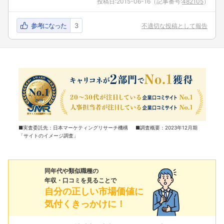
投稿日:
2015-06-16
（記事番号:
482105
）
参考になった
3
不適切な投稿として報告
■実査委託先：日本マーケティングリサーチ機構 ■調査概要：2023年12月期
「サイトのイメージ調査」
同年代や類似職種の
年収・口コミを見ることで
自分の正しい市場価値に
気付くきっかけに！