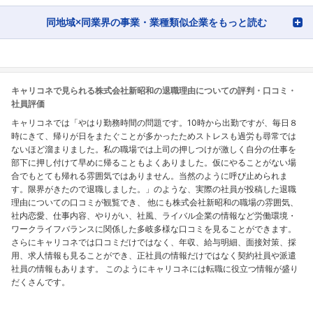
同地域×同業界の事業・業種類似企業をもっと読む
キャリコネで見られる株式会社新昭和の退職理由についての評判・口コミ・
社員評価
キャリコネでは「やはり勤務時間の問題です。10時から出勤ですが、毎日８
時にきて、帰りが日をまたぐことが多かったためストレスも過労も尋常では
ないほど溜まりました。私の職場では上司の押しつけが激しく自分の仕事を
部下に押し付けて早めに帰ることもよくありました。仮にやることがない場
合でもとても帰れる雰囲気ではありません。当然のように呼び止められま
す。限界がきたので退職しました。」のような、実際の社員が投稿した退職
理由についての口コミが観覧でき、 他にも株式会社新昭和の職場の雰囲気、
社内恋愛、仕事内容、やりがい、社風、ライバル企業の情報など労働環境・
ワークライフバランスに関係した多岐多様な口コミを見ることができます。
さらにキャリコネでは口コミだけではなく、年収、給与明細、面接対策、採
用、求人情報も見ることができ、正社員の情報だけではなく契約社員や派遣
社員の情報もあります。 このようにキャリコネには転職に役立つ情報が盛り
だくさんです。