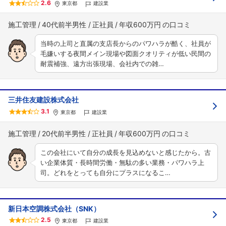
2.6
東京都
建設業
施工管理
40代前半男性
正社員
年収600万円
当時の上司と直属の支店長からのパワハラが酷く、社員が
毛嫌いする夜間メイン現場や図面クオリティが低い民間の
耐震補強、遠方出張現場、会社内での雑…
三井住友建設株式会社
3.1
東京都
建設業
施工管理
20代前半男性
正社員
年収600万円
この会社にいて自分の成長を見込めないと感じたから。古
い企業体質・長時間労働・無駄の多い業務・パワハラ上
司。どれをとっても自分にプラスになるこ…
新日本空調株式会社（SNK）
2.5
東京都
建設業