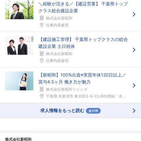
＼経験が活きる／【建設営業】 千葉県トップ
こちらの企業もフォローしませんか？
クラス総合建設企業
株式会社新昭和
仕事内容参照
【建設施工管理】 千葉県トップクラスの総合
建設企業 土日祝休
株式会社新昭和
仕事内容参照
【新昭和】100%出資※実質年休120日以上／
賞与4.5ヶ月 働き方が魅力
株式会社新昭和リビンズ
千葉県 木更津市 東太田3-9-23JR内房線「木...
求人情報をもっと読む
全17件
株式会社新昭和