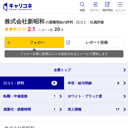
検索
ログイン
無料登録
メニュー
株式会社新昭和
の退職理由の評判・口コミ・社員評価
2.1
20
レポート数
件
フォロー
レポート投稿
フォロー企業に新着口コミが追加されるとメールで通知します
企業
トップ
口コミ・
評判
8
年収・
給与明細
8
転職・
中途面接
1
ホワイト・
ブラック度
残業代・
残業時間
1
求人情報
17