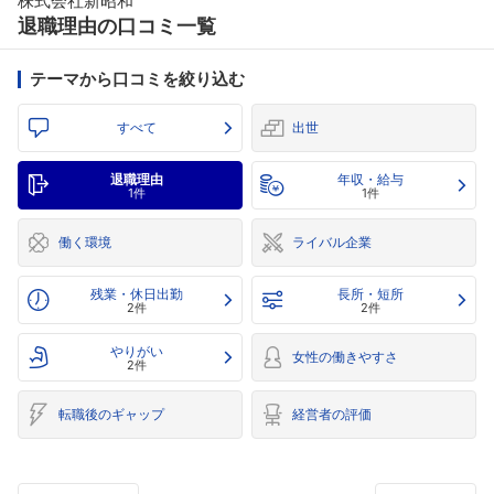
株式会社新昭和
退職理由の口コミ一覧
テーマから口コミを絞り込む
すべて
出世
退職理由
年収・給与
1件
1件
働く環境
ライバル企業
残業・休日出勤
長所・短所
2件
2件
やりがい
女性の働きやすさ
2件
転職後のギャップ
経営者の評価