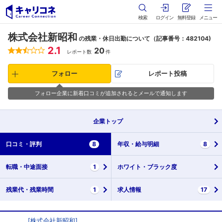
検索
ログイン
無料登録
メニュー
株式会社新昭和
の残業・休日出勤について（記事番号：482104)
2.1
20
レポート数
件
フォロー
レポート投稿
フォロー企業に新着口コミが追加されるとメールで通知します
企業
トップ
口コミ・
評判
8
年収・
給与明細
8
転職・
中途面接
1
ホワイト・
ブラック度
残業代・
残業時間
1
求人情報
17
[
株式会社新昭和
]