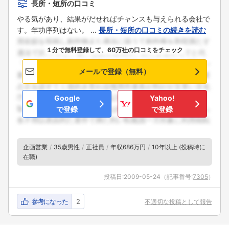
長所・短所の口コミ
やる気があり、結果がだせればチャンスも与えられる会社で
す。年功序列はない。 ...
長所・短所の口コミの続きを読む
フォローしました
１分で無料登録して、60万社の口コミをチェック
こちらの企業もフォローしませんか？
メールで登録（無料）
Google
Yahoo!
で登録
で登録
企画営業
35歳男性
正社員
年収686万円
10年以上 (投稿時に
在職)
投稿日:
2009-05-24
（記事番号:
7305
）
参考になった
2
不適切な投稿として報告