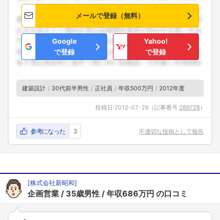
メールで登録（無料）
Google
Yahoo!
で登録
で登録
建築設計
30代前半男性
正社員
年収500万円
2012年度
投稿日:
2012-07-29
（記事番号:
289728
）
参考になった
3
不適切な投稿として報告
[
株式会社新昭和
]
企画営業
35歳男性
年収686万円
の口コミ