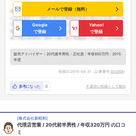
メールで登録（無料）
Google
Yahoo!
で登録
で登録
販売アドバイザー
20代後半男性
正社員
年収650万円
2015
年度
投稿日:
2015-08-31
（記事番号:
505958
）
参考になった
0
不適切な投稿として報告
[
株式会社新昭和
]
代理店営業
20代前半男性
年収320万円
の口コ
ミ