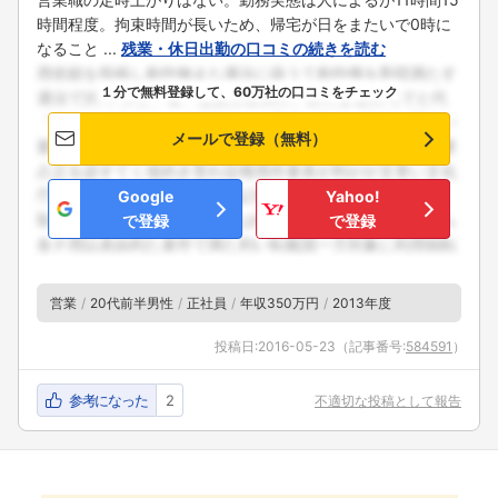
時間程度。拘束時間が長いため、帰宅が日をまたいで0時に
なること ...
残業・休日出勤の口コミの続きを読む
１分で無料登録して、60万社の口コミをチェック
メールで登録（無料）
Google
Yahoo!
で登録
で登録
営業
20代前半男性
正社員
年収350万円
2013年度
投稿日:
2016-05-23
（記事番号:
584591
）
参考になった
2
不適切な投稿として報告