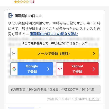
1.3
退職理由の口コミ
やはり勤務時間の問題です。10時から出勤ですが、毎日８時
にきて、帰りが日をまたぐことが多かったためストレスも過
労も尋常で ...
退職理由の口コミの続きを読む
１分で無料登録して、60万社の口コミをチェック
メールで登録（無料）
Google
Yahoo!
で登録
で登録
代理店営業
20代前半男性
正社員
年収320万円
2015年度
投稿日:
2015-06-16
（記事番号:
482105
）