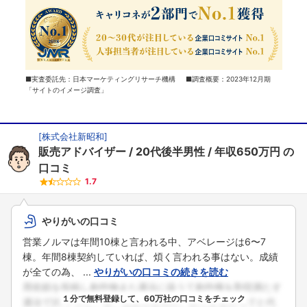
■実査委託先：日本マーケティングリサーチ機構 ■調査概要：2023年12月期
「サイトのイメージ調査」
[
株式会社新昭和
]
販売アドバイザー
20代後半男性
年収650万円
の
口コミ
1.7
やりがいの口コミ
営業ノルマは年間10棟と言われる中、アベレージは6〜7
棟。年間8棟契約していれば、煩く言われる事はない。成績
が全ての為、 ...
やりがいの口コミの続きを読む
１分で無料登録して、60万社の口コミをチェック