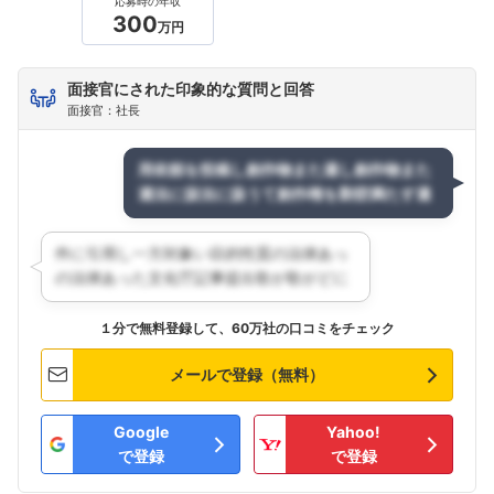
応募時の年収
300
万円
面接官にされた印象的な質問と回答
面接官：社長
１分で無料登録して、60万社の口コミをチェック
メールで登録（無料）
Google
Yahoo!
で登録
で登録