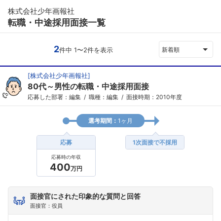
株式会社少年画報社
転職・中途採用面接一覧
2
件中 1〜2件を表示
新着順
[
株式会社少年画報社
]
80代～男性の転職・中途採用面接
応募した部署：編集
職種：編集
面接時期：2010年度
選考期間：
1ヶ月
応募
1次面接で不採用
応募時の年収
400
万円
面接官にされた印象的な質問と回答
面接官：役員