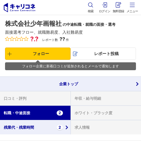
検索
ログイン
無料登録
メニュー
株式会社少年画報社
の中途転職・就職の面接・選考
面接選考フロー、就職難易度、入社難易度
?.?
??
レポート数
件
フォロー
レポート投稿
フォロー企業に新着口コミが追加されるとメールで通知します
企業
トップ
口コミ・
評判
年収・
給与明細
転職・
中途面接
2
ホワイト・
ブラック度
残業代・
残業時間
2
求人情報