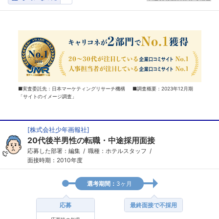
■実査委託先：日本マーケティングリサーチ機構 ■調査概要：2023年12月期
「サイトのイメージ調査」
[
株式会社少年画報社
]
20代後半男性の転職・中途採用面接
応募した部署：編集
職種：ホテルスタッフ
面接時期：2010年度
選考期間：
3ヶ月
応募
最終面接で不採用