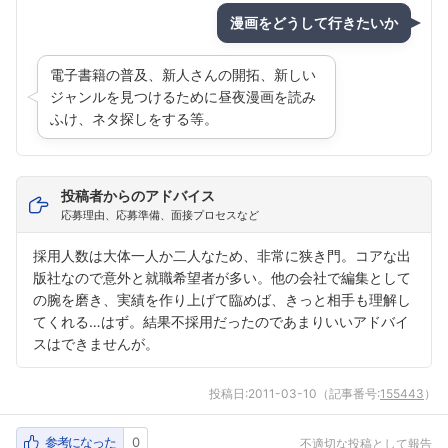
漫画をどうして行きたいか
電子書籍の普及、新人さんの開拓、新しい
ジャンルを見つけるために昼夜漫画を読み
ふけ、ネタ探しをする等。
投稿者からのアドバイス
応募理由、応募準備、面接プロセスなど
採用人数は大体一人か二人なため、非常に狭き門。コアな出
版社なので意外と就職希望者が多い。他の会社で編集として
の腕を磨き、実績を作り上げて臨めば、きっと相手も理解し
てくれる…はず。結果不採用だったのであまりいいアドバイ
スはできませんが。
投稿日:
2011-03-10
（記事番号:
155443
）
参考になった
0
不適切な投稿として報告