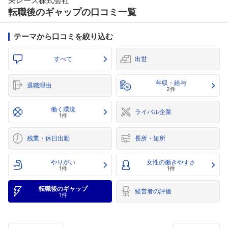
栄レース株式会社
転職後のギャップの口コミ一覧
テーマから口コミを絞り込む
すべて
出世
年収・給与
退職理由
2件
働く環境
ライバル企業
1件
残業・休日出勤
長所・短所
やりがい
女性の働きやすさ
1件
1件
転職後のギャップ
経営者の評価
1件