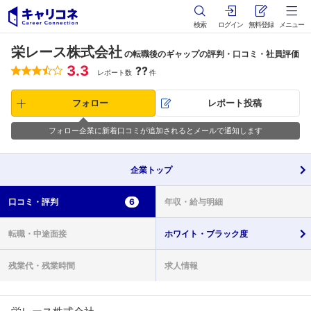
検索
ログイン
無料登録
メニュー
栄レース株式会社
の転職後のギャップの評判・口コミ・社員評価
3.3
??
レポート数
件
フォロー
レポート投稿
フォロー企業に新着口コミが追加されるとメールで通知します
企業
トップ
口コミ・
評判
6
年収・
給与明細
転職・
中途面接
ホワイト・
ブラック度
残業代・
残業時間
求人情報