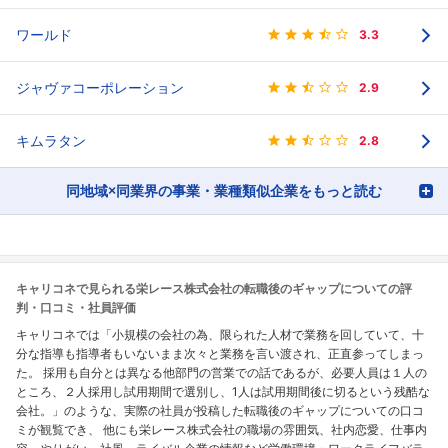
ワールド
3.3
ジャヴァコーポレーション
2.9
キムラタン
2.8
同地域×同業界の事業・業種類似企業をもっと読む
キャリコネで見られる栄レース株式会社の転職後のギャップについての評
判・口コミ・社員評価
キャリコネでは「小規模の会社の為、限られた人材で業務を回していて、十
分な指導も指導者もいないまま次々と業務を言い渡され、正直参ってしまっ
た。 採用も自分とは異なる他部門の営業での話であるが、必要人員は１人の
ところ、２人採用し試用期間で選別し、1人は試用期間後に切るという残酷な
会社。」のような、実際の社員が投稿した転職後のギャップについての口コ
ミが観覧でき、 他にも栄レース株式会社の職場の雰囲気、社内恋愛、仕事内