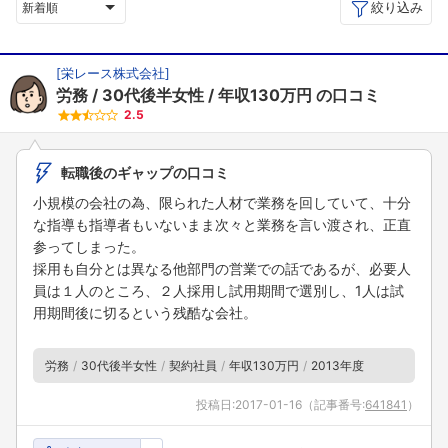
絞り込み
新着順
[
栄レース株式会社
]
労務
30代後半女性
年収130万円
の口コミ
2.5
転職後のギャップの口コミ
小規模の会社の為、限られた人材で業務を回していて、十分
な指導も指導者もいないまま次々と業務を言い渡され、正直
参ってしまった。
採用も自分とは異なる他部門の営業での話であるが、必要人
員は１人のところ、２人採用し試用期間で選別し、1人は試
用期間後に切るという残酷な会社。
労務
30代後半女性
契約社員
年収130万円
2013年度
投稿日:
2017-01-16
（記事番号:
641841
）