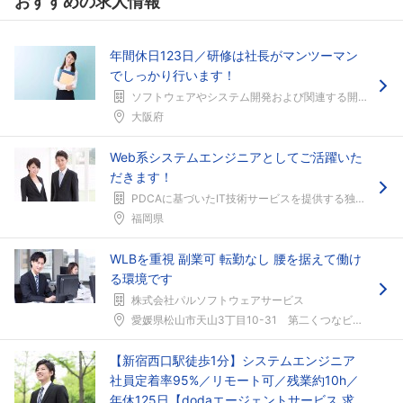
おすすめの求人情報
年間休日123日／研修は社長がマンツーマン
でしっかり行います！
ソフトウェアやシステム開発および関連する開発支援サービスを提供する企業
大阪府
Web系システムエンジニアとしてご活躍いた
だきます！
PDCAに基づいたIT技術サービスを提供する独立系ソフトウェア企業
福岡県
WLBを重視 副業可 転勤なし 腰を据えて働け
る環境です
株式会社パルソフトウェアサービス
愛媛県松山市天山3丁目10-31 第二くつなビル伊...
【新宿西口駅徒歩1分】システムエンジニア
社員定着率95%／リモート可／残業約10h／
年休125日【dodaエージェントサービス 求