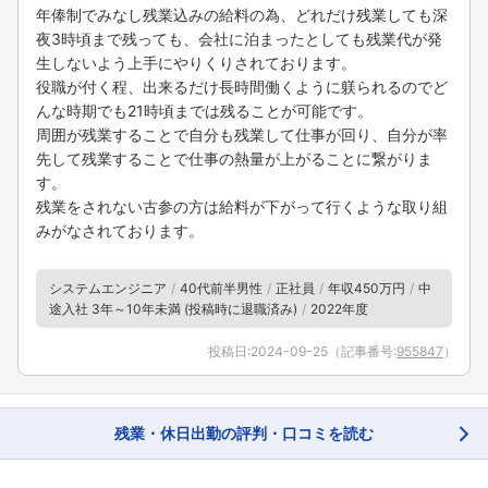
年俸制でみなし残業込みの給料の為、どれだけ残業しても深
夜3時頃まで残っても、会社に泊まったとしても残業代が発
生しないよう上手にやりくりされております。
役職が付く程、出来るだけ長時間働くように躾られるのでど
んな時期でも21時頃までは残ることが可能です。
周囲が残業することで自分も残業して仕事が回り、自分が率
先して残業することで仕事の熱量が上がることに繋がりま
す。
残業をされない古参の方は給料が下がって行くような取り組
みがなされております。
システムエンジニア
40代前半男性
正社員
年収450万円
中
途入社 3年～10年未満 (投稿時に退職済み)
2022年度
投稿日:
2024-09-25
（記事番号:
955847
）
残業・休日出勤の評判・口コミを読む