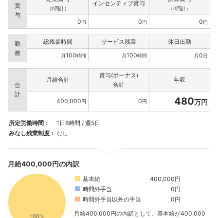
インセンティブ賞与
賞
（0回計）
（0回計）
与
0
0
0
円
円
円
総残業時間
サービス残業
休日出勤
勤
務
100
100
0
月
時間
月
時間
月
日
賞与(ボーナス)
月給合計
年収
合計
合
計
480
400,000
0
万円
円
円
所定労働時間：
1日8時間 / 週5日
みなし残業制度：
なし
月給400,000円の内訳
基本給
400,000円
時間外手当
0円
時間外手当以外の手当
0円
月給400,000円の内訳として、基本給が400,000