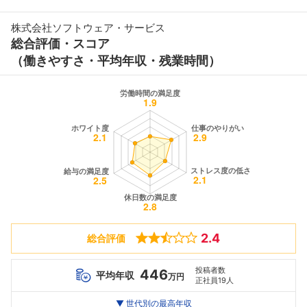
株式会社ソフトウェア・サービス
総合評価・スコア
（働きやすさ・平均年収・残業時間）
2.4
総合評価
投稿者数
446
平均年収
万円
正社員19人
世代別
20代
▼ 世代別の最高年収
30代
40代