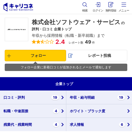
検索
ログイン
無料登録
メニュー
株式会社ソフトウェア・サービス
の
評判・口コミ 企業トップ
年収から採用情報（転職・新卒就職）まで
2.4
49
レポート数
件
フォロー
レポート投稿
フォロー企業に新着口コミが追加されるとメールで通知します
企業
トップ
口コミ・
評判
19
年収・
給与明細
19
転職・
中途面接
4
ホワイト・
ブラック度
残業代・
残業時間
4
求人情報
6