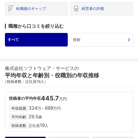
転職後のギャップ
経営者の評価
職種から口コミを絞り込む
すべて
技術
株式会社ソフトウェア・サービスの
平均年収と年齢別・役職別の年収推移
（投稿者数：正社員19人）
445.7
投稿者の平均年収
万円
324
699
年収範囲
万～
万円
29.5
平均年齢
歳
19
投稿者数
正社員
人