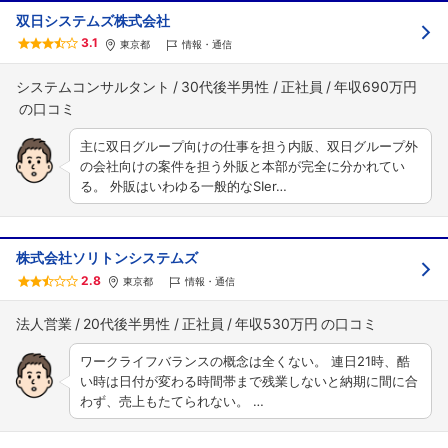
双日システムズ株式会社
3.1
東京都
情報・通信
システムコンサルタント
30代後半男性
正社員
年収690万円
主に双日グループ向けの仕事を担う内販、双日グループ外
の会社向けの案件を担う外販と本部が完全に分かれてい
る。 外販はいわゆる一般的なSIer…
株式会社ソリトンシステムズ
2.8
東京都
情報・通信
法人営業
20代後半男性
正社員
年収530万円
ワークライフバランスの概念は全くない。 連日21時、酷
い時は日付が変わる時間帯まで残業しないと納期に間に合
わず、売上もたてられない。 …