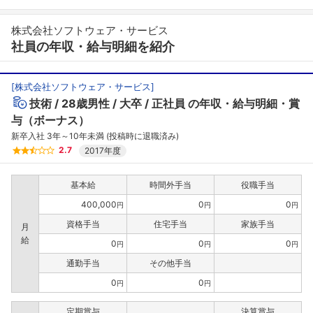
株式会社ソフトウェア・サービス
社員の年収・給与明細を紹介
[
株式会社ソフトウェア・サービス
]
技術
28歳男性
大卒
正社員
の年収・給与明細・賞
与（ボーナス）
新卒入社 3年～10年未満 (投稿時に退職済み)
2.7
2017年度
基本給
時間外手当
役職手当
400,000
0
0
円
円
円
資格手当
住宅手当
家族手当
月
給
0
0
0
円
円
円
通勤手当
その他手当
0
0
円
円
定期賞与
決算賞与