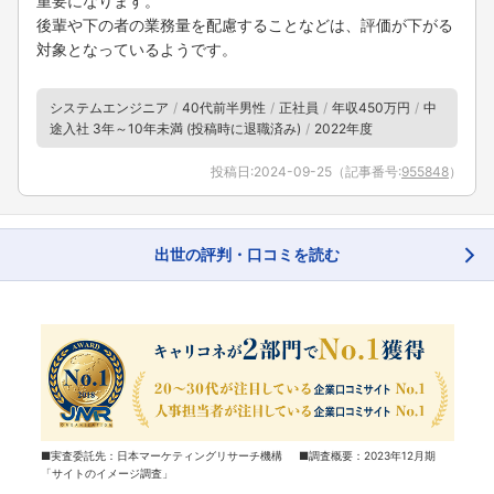
重要になります。
後輩や下の者の業務量を配慮することなどは、評価が下がる
対象となっているようです。
システムエンジニア
40代前半男性
正社員
年収450万円
中
途入社 3年～10年未満 (投稿時に退職済み)
2022年度
投稿日:
2024-09-25
（記事番号:
955848
）
出世の評判・口コミを読む
■実査委託先：日本マーケティングリサーチ機構 ■調査概要：2023年12月期
「サイトのイメージ調査」