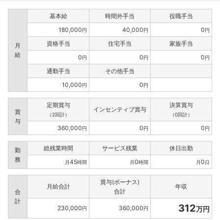
基本給
時間外手当
役職手当
180,000
40,000
0
円
円
円
資格手当
住宅手当
家族手当
月
給
0
0
0
円
円
円
通勤手当
その他手当
10,000
0
円
円
定期賞与
決算賞与
インセンティブ賞与
賞
（2回計）
（0回計）
与
360,000
0
0
円
円
円
総残業時間
サービス残業
休日出勤
勤
務
45
0
0
月
時間
月
時間
月
日
賞与(ボーナス)
月給合計
年収
合計
合
計
312
230,000
360,000
万円
円
円