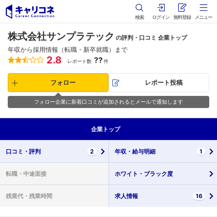
検索
ログイン
無料登録
メニュー
株式会社サンプラテック
の評判・口コミ 企業トップ
年収から採用情報（転職・新卒就職）まで
2.8
??
レポート数
件
フォロー
レポート投稿
フォロー企業に新着口コミが追加されるとメールで通知します
企業
トップ
口コミ・
評判
2
年収・
給与明細
1
転職・
中途面接
ホワイト・
ブラック度
残業代・
残業時間
求人情報
16