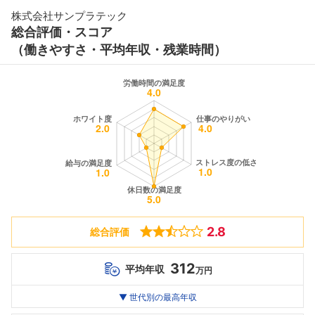
株式会社サンプラテック
総合評価・スコア
（働きやすさ・平均年収・残業時間）
2.8
総合評価
312
平均年収
万円
世代別
20代
▼ 世代別の最高年収
30代
40代
最高年収
312
--万
--万
万