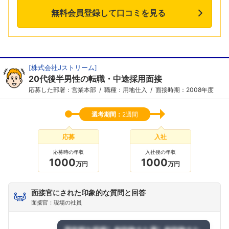
無料会員登録して口コミを見る
[
株式会社Jストリーム
]
20代後半男性の転職・中途採用面接
応募した部署：営業本部
職種：用地仕入
面接時期：2008年度
選考期間：
2週間
応募
入社
応募時の年収
入社後の年収
1000
1000
万円
万円
面接官にされた印象的な質問と回答
面接官：現場の社員