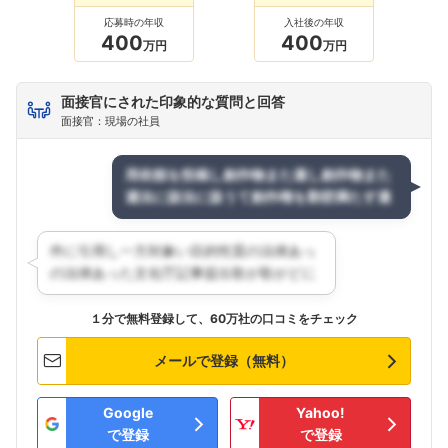
応募時の年収
入社後の年収
400
400
万円
万円
面接官にされた印象的な質問と回答
面接官：現場の社員
１分で無料登録して、60万社の口コミをチェック
メールで登録（無料）
Google
Yahoo!
で登録
で登録