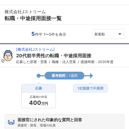
株式会社Jストリーム
転職・中途採用面接一覧
5
件中 1〜5件を表示
新着順
[
株式会社Jストリーム
]
20代前半男性の転職・中途採用面接
応募した部署：営業
職種：法人営業
面接時期：2020年度
選考期間：
1週間
応募
1次面接で不採用
応募時の年収
400
万円
面接官にされた印象的な質問と回答
面接官：部長、現場の社員