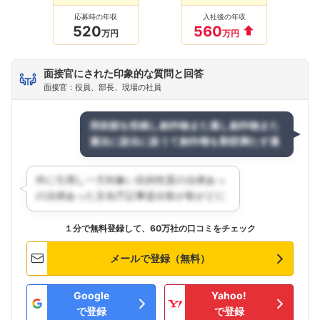
応募時の年収
入社後の年収
520
560
万円
万円
面接官にされた印象的な質問と回答
面接官：役員、部長、現場の社員
１分で無料登録して、60万社の口コミをチェック
メールで登録（無料）
Google
Yahoo!
で登録
で登録