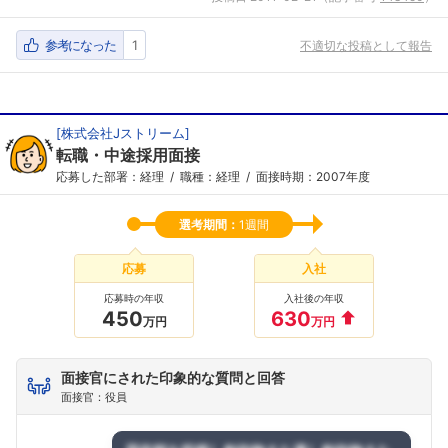
参考になった
1
不適切な投稿として報告
[
株式会社Jストリーム
]
転職・中途採用面接
応募した部署：経理
職種：経理
面接時期：2007年度
選考期間：
1週間
応募
入社
応募時の年収
入社後の年収
450
630
万円
万円
面接官にされた印象的な質問と回答
面接官：役員