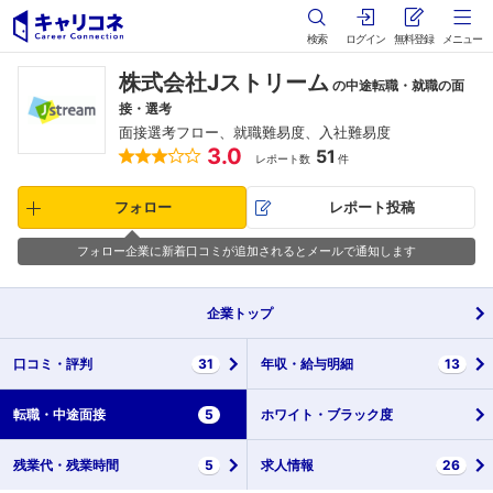
検索
ログイン
無料登録
メニュー
株式会社Jストリーム
の中途転職・就職の面
接・選考
面接選考フロー、就職難易度、入社難易度
3.0
51
レポート数
件
フォロー
レポート投稿
フォロー企業に新着口コミが追加されるとメールで通知します
企業
トップ
口コミ・
評判
31
年収・
給与明細
13
転職・
中途面接
5
ホワイト・
ブラック度
残業代・
残業時間
5
求人情報
26