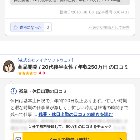
投稿日:
2016-08-06
（記事番号:
606740
）
参考になった
0
不適切な投稿として報告
[
株式会社メイクソフトウェア
]
商品開発
20代後半女性
年収250万円
の口コミ
4.0
残業・休日出勤の口コミ
休日は基本土日祝で、年間120日以上あります。忙しい時期
と暇な時期の仕事量が激しく、忙しい時期は終電の時間まで
残って仕事 ...
残業・休日出勤の口コミの続きを読む
１分で無料登録して、60万社の口コミをチェック
メールで登録（無料）