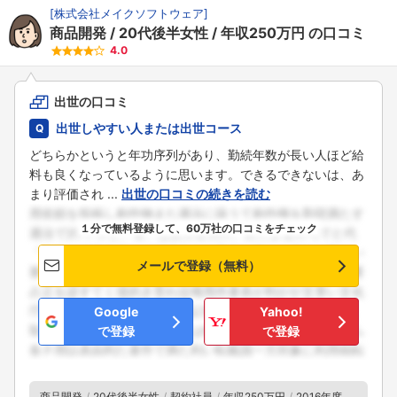
[
株式会社メイクソフトウェア
]
商品開発
20代後半女性
年収250万円
の口コミ
4.0
フォローしました
出世の口コミ
出世しやすい人または出世コース
こちらの企業もフォローしませんか？
どちらかというと年功序列があり、勤続年数が長い人ほど給
料も良くなっているように思います。できるできないは、あ
まり評価され ...
出世の口コミの続きを読む
１分で無料登録して、60万社の口コミをチェック
メールで登録（無料）
Google
Yahoo!
で登録
で登録
商品開発
20代後半女性
契約社員
年収250万円
2016年度