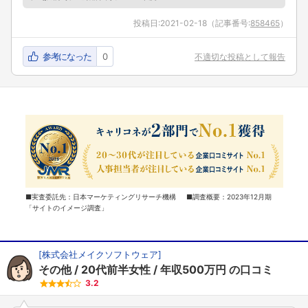
投稿日:
2021-02-18
（記事番号:
858465
）
参考になった
0
不適切な投稿として報告
■実査委託先：日本マーケティングリサーチ機構 ■調査概要：2023年12月期
「サイトのイメージ調査」
[
株式会社メイクソフトウェア
]
その他
20代前半女性
年収500万円
の口コミ
3.2