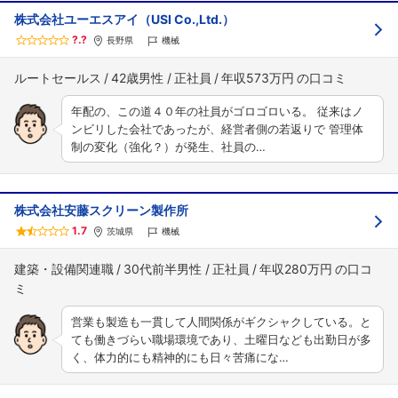
株式会社ユーエスアイ（USI Co.,Ltd.）
?.?
長野県
機械
ルートセールス
42歳男性
正社員
年収573万円
年配の、この道４０年の社員がゴロゴロいる。 従来はノ
ンビリした会社であったが、経営者側の若返りで 管理体
制の変化（強化？）が発生、社員の…
株式会社安藤スクリーン製作所
1.7
茨城県
機械
建築・設備関連職
30代前半男性
正社員
年収280万円
営業も製造も一貫して人間関係がギクシャクしている。と
ても働きづらい職場環境であり、土曜日なども出勤日が多
く、体力的にも精神的にも日々苦痛にな…