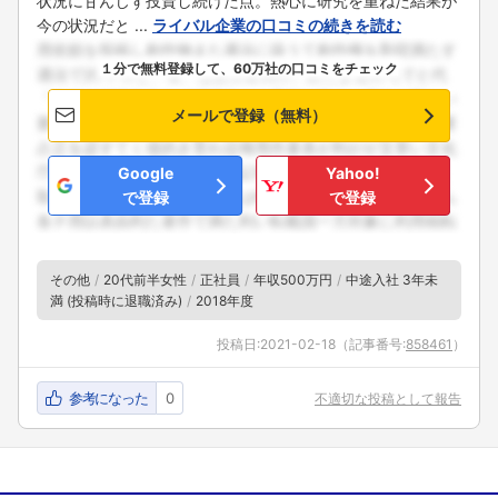
状況に甘んじず投資し続けた点。熱心に研究を重ねた結果が
今の状況だと ...
ライバル企業の口コミの続きを読む
１分で無料登録して、60万社の口コミをチェック
メールで登録（無料）
Google
Yahoo!
で登録
で登録
その他
20代前半女性
正社員
年収500万円
中途入社 3年未
満 (投稿時に退職済み)
2018年度
投稿日:
2021-02-18
（記事番号:
858461
）
参考になった
0
不適切な投稿として報告