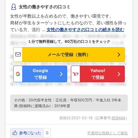
女性の働きやすさの口コミ
女性が半数以上を占めるので、働きやすい環境です。
商材が学生をターゲットにしたものなので、若い感性を持っ
ている方、流行 ...
女性の働きやすさの口コミの続きを読む
１分で無料登録して、60万社の口コミをチェック
メールで登録（無料）
Google
Yahoo!
で登録
で登録
その他
20代前半女性
正社員
年収500万円
中途入社 3年未
満 (投稿時に退職済み)
2018年度
投稿日:
2021-02-18
（記事番号:
858464
）
参考になった
0
不適切な投稿として報告