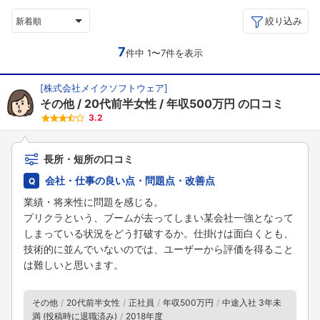
絞り込み
新着順
7
件中 1〜7件を表示
[
株式会社メイクソフトウェア
]
その他
20代前半女性
年収500万円
の口コミ
3.2
長所・短所の口コミ
会社・仕事の良い点・問題点・改善点
業績・将来性に問題を感じる。
プリクラという、ブームが去ってしまい某会社一強となって
しまっている状況をどう打破するか。仕掛けは面白くとも、
技術的に並んでいないのでは、ユーザーから評価を得ること
は難しいと思います。
その他
20代前半女性
正社員
年収500万円
中途入社 3年未
満 (投稿時に退職済み)
2018年度