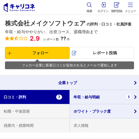
検索
ログイン
無料登録
メニュー
株式会社メイクソフトウェア
の評判・口コミ・社員評価
年収・給与ややりがい、出世コース、退職理由まで
2.9
??
レポート数
件
フォロー
レポート投稿
フォロー企業に新着口コミが追加されるとメールで通知します
企業
トップ
口コミ・
評判
7
年収・
給与明細
1
転職・
中途面接
ホワイト・
ブラック度
残業代・
残業時間
求人情報