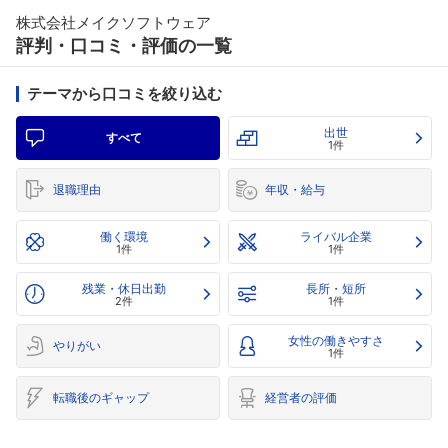
株式会社メイクソフトウェア
評判・口コミ・評価の一覧
テーマから口コミを絞り込む
出世
すべて
1件
退職理由
年収・給与
働く環境
ライバル企業
1件
1件
残業・休日出勤
長所・短所
2件
1件
女性の働きやすさ
やりがい
1件
転職後のギャップ
経営者の評価