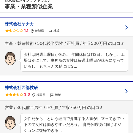
株式会社メイクソフトウェア
事業・業種類似企業
株式会社ヤナカ
1.1
茨城県
機械
生産・製造技術
50代後半男性
正社員
年収500万円
会社は隔週土曜日が休み。 年間休日は113日。 しかし、工
場は別にして、事務所の女性は毎週土曜日が休みになって
いるし、もちろん欠勤にはな…
株式会社西部技研
3.3
福岡県
機械
営業
30代前半男性
正社員
年収750万円
女性だから、という理由で昇進する人事が目立ってきてい
るので女性は働きやすいだろう。 育児休暇後に同じポジ
ションに復帰できる…