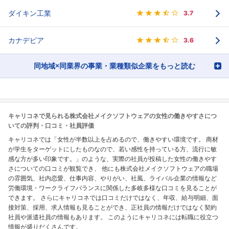
ダイキン工業
3.7
カナデビア
3.6
同地域×同業界の事業・業種類似企業をもっと読む
キャリコネで見られる株式会社メイクソフトウェアの女性の働きやすさにつ
いての評判・口コミ・社員評価
キャリコネでは「女性が半数以上を占めるので、働きやすい環境です。 商材
が学生をターゲットにしたものなので、若い感性を持っている方、流行に敏
感な方が多い印象です。」のような、実際の社員が投稿した女性の働きやす
さについての口コミが観覧でき、 他にも株式会社メイクソフトウェアの職場
の雰囲気、社内恋愛、仕事内容、やりがい、社風、ライバル企業の情報など
労働環境・ワークライフバランスに関係した多岐多様な口コミを見ることが
できます。 さらにキャリコネでは口コミだけではなく、年収、給与明細、面
接対策、採用、求人情報も見ることができ、正社員の情報だけではなく契約
社員や派遣社員の情報もあります。 このようにキャリコネには転職に役立つ
情報が盛りだくさんです。