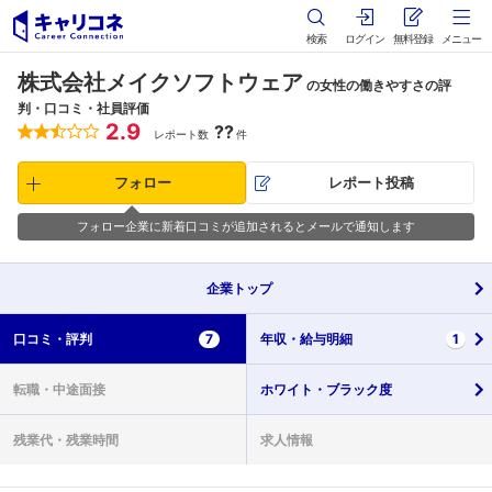
検索
ログイン
無料登録
メニュー
株式会社メイクソフトウェア
の女性の働きやすさの評
判・口コミ・社員評価
2.9
??
レポート数
件
フォロー
レポート投稿
フォロー企業に新着口コミが追加されるとメールで通知します
企業
トップ
口コミ・
評判
7
年収・
給与明細
1
転職・
中途面接
ホワイト・
ブラック度
残業代・
残業時間
求人情報