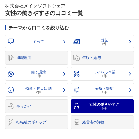
株式会社メイクソフトウェア
女性の働きやすさの口コミ一覧
テーマから口コミを絞り込む
出世
すべて
1件
退職理由
年収・給与
働く環境
ライバル企業
1件
1件
残業・休日出勤
長所・短所
2件
1件
女性の働きやすさ
やりがい
1件
転職後のギャップ
経営者の評価