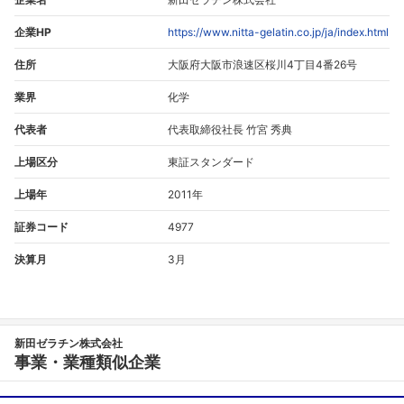
企業HP
https://www.nitta-gelatin.co.jp/ja/index.html
住所
大阪府大阪市浪速区桜川4丁目4番26号
業界
化学
代表者
代表取締役社長 竹宮 秀典
上場区分
東証スタンダード
上場年
2011年
証券コード
4977
決算月
3月
新田ゼラチン株式会社
事業・業種類似企業