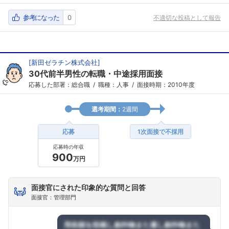
参考になった
0
不適切な投稿として報告
[
新田ゼラチン株式会社
]
30代前半男性の転職・中途採用面接
応募した部署：総合職
職種：人事
面接時期：2010年度
選考期間：
2週間
応募
1次面接で不採用
応募時の年収
900
万円
面接官にされた印象的な質問と回答
面接官：管理部門