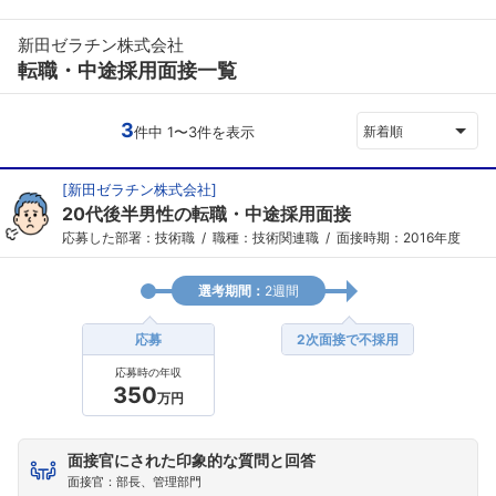
新田ゼラチン株式会社
転職・中途採用面接一覧
3
件中 1〜3件を表示
新着順
[
新田ゼラチン株式会社
]
20代後半男性の転職・中途採用面接
応募した部署：技術職
職種：技術関連職
面接時期：2016年度
選考期間：
2週間
応募
2次面接で不採用
応募時の年収
350
万円
面接官にされた印象的な質問と回答
面接官：部長、管理部門