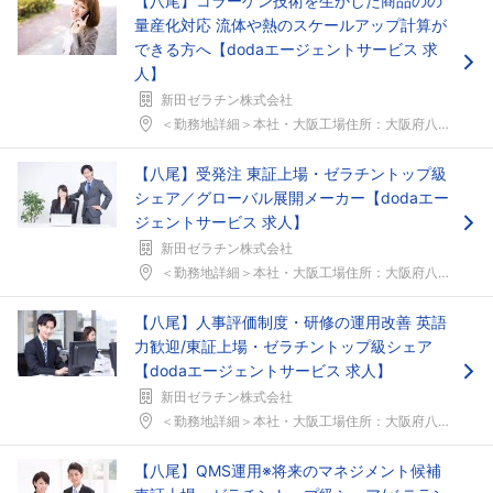
【八尾】コラーゲン技術を生かした商品のの
量産化対応 流体や熱のスケールアップ計算が
できる方へ【dodaエージェントサービス 求
人】
新田ゼラチン株式会社
＜勤務地詳細＞本社・大阪工場住所：大阪府八尾市二俣...
【八尾】受発注 東証上場・ゼラチントップ級
シェア／グローバル展開メーカー【dodaエー
ジェントサービス 求人】
新田ゼラチン株式会社
＜勤務地詳細＞本社・大阪工場住所：大阪府八尾市二俣...
【八尾】人事評価制度・研修の運用改善 英語
力歓迎/東証上場・ゼラチントップ級シェア
【dodaエージェントサービス 求人】
新田ゼラチン株式会社
＜勤務地詳細＞本社・大阪工場住所：大阪府八尾市二俣...
【八尾】QMS運用※将来のマネジメント候補