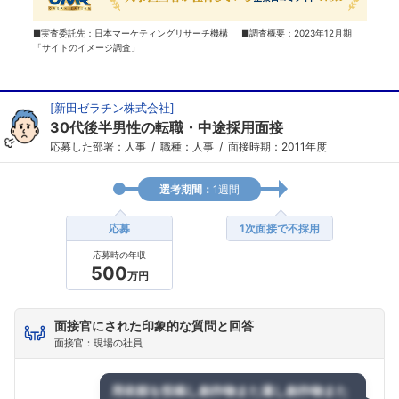
■実査委託先：日本マーケティングリサーチ機構 ■調査概要：2023年12月期
「サイトのイメージ調査」
[
新田ゼラチン株式会社
]
30代後半男性の転職・中途採用面接
応募した部署：人事
職種：人事
面接時期：2011年度
選考期間：
1週間
応募
1次面接で不採用
応募時の年収
500
万円
面接官にされた印象的な質問と回答
面接官：現場の社員