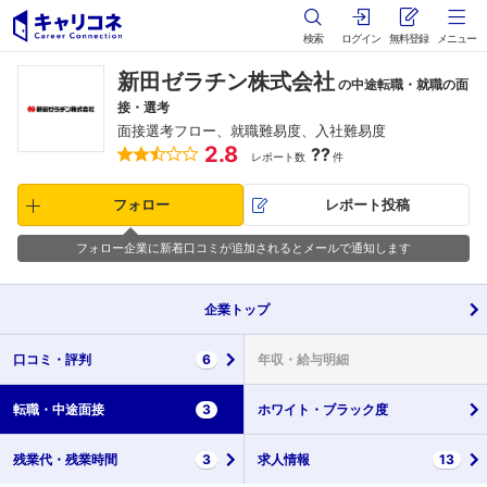
検索
ログイン
無料登録
メニュー
新田ゼラチン株式会社
の中途転職・就職の面
接・選考
面接選考フロー、就職難易度、入社難易度
2.8
??
レポート数
件
フォロー
レポート投稿
フォロー企業に新着口コミが追加されるとメールで通知します
企業
トップ
口コミ・
評判
6
年収・
給与明細
転職・
中途面接
3
ホワイト・
ブラック度
残業代・
残業時間
3
求人情報
13