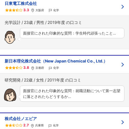
日東電工株式会社
3.3
大阪府
化学
光学設計
23歳
男性
2019年度
面接官にされた印象的な質問：学生時代頑張ったこと…
新日本理化株式会社（New Japan Chemical Co., Ltd.）
3.8
京都府
化学
研究開発
22歳
女性
2011年度
面接官にされた印象的な質問：就職活動について第一志望
に落とされたらどうするか…
株式会社ノエビア
2.7
兵庫県
化学