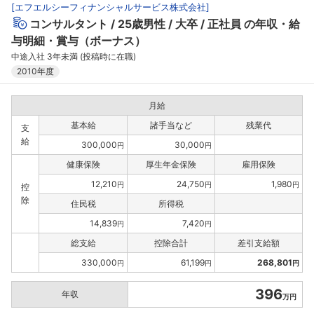
[
エフエルシーフィナンシャルサービス株式会社
]
コンサルタント
25歳男性
大卒
正社員
の年収・給
与明細・賞与（ボーナス）
中途入社 3年未満 (投稿時に在職)
2010年度
月給
基本給
諸手当など
残業代
支
給
300,000
30,000
円
円
健康保険
厚生年金保険
雇用保険
12,210
24,750
1,980
円
円
円
控
除
住民税
所得税
14,839
7,420
円
円
総支給
控除合計
差引支給額
330,000
61,199
268,801
円
円
円
396
年収
万円