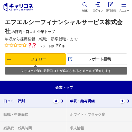
検索
ログイン
無料登録
メニュー
エフエルシーフィナンシャルサービス株式会
社
の評判・口コミ 企業トップ
年収から採用情報（転職・新卒就職）まで
?.?
??
レポート数
件
フォロー
レポート投稿
フォロー企業に新着口コミが追加されるとメールで通知します
企業
トップ
口コミ・
評判
4
年収・
給与明細
1
転職・
中途面接
ホワイト・
ブラック度
残業代・
残業時間
求人情報