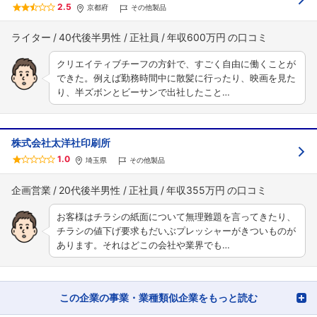
2.5
京都府
その他製品
ライター
40代後半男性
正社員
年収600万円
クリエイティブチーフの方針で、すごく自由に働くことが
できた。例えば勤務時間中に散髪に行ったり、映画を見た
り、半ズボンとビーサンで出社したこと…
株式会社太洋社印刷所
1.0
埼玉県
その他製品
フォローしました
こちらの企業もフォローしませんか？
企画営業
20代後半男性
正社員
年収355万円
お客様はチラシの紙面について無理難題を言ってきたり、
チラシの値下げ要求もだいぶプレッシャーがきついものが
あります。それはどこの会社や業界でも…
この企業の事業・業種類似企業をもっと読む