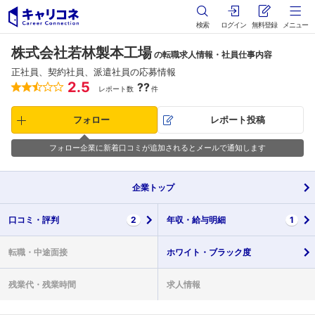
検索
ログイン
無料登録
メニュー
株式会社若林製本工場
の転職求人情報・社員仕事内容
正社員、契約社員、派遣社員の応募情報
2.5
??
レポート数
件
フォロー
レポート投稿
フォロー企業に新着口コミが追加されるとメールで通知します
企業
トップ
口コミ・
評判
2
年収・
給与明細
1
転職・
中途面接
ホワイト・
ブラック度
残業代・
残業時間
求人情報