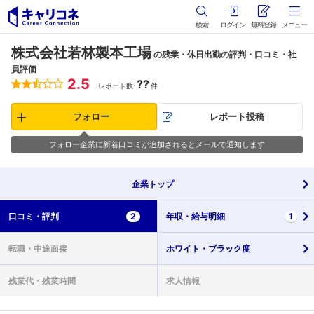
検索
ログイン
無料登録
メニュー
株式会社若林製本工場
の残業・休日出勤の評判・口コミ・社
員評価
2.5
??
レポート数
件
フォロー
レポート投稿
フォロー企業に新着口コミが追加されるとメールで通知します
企業
トップ
口コミ・
評判
2
年収・
給与明細
1
転職・
中途面接
ホワイト・
ブラック度
残業代・
残業時間
求人情報