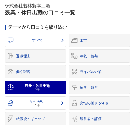
株式会社若林製本工場
残業・休日出勤の口コミ一覧
テーマから口コミを絞り込む
すべて
出世
退職理由
年収・給与
働く環境
ライバル企業
残業・休日出勤
長所・短所
1件
やりがい
女性の働きやすさ
1件
転職後のギャップ
経営者の評価