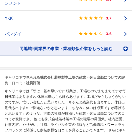
ンメント
YKK
3.7
バンダイ
3.6
同地域×同業界の事業・業種類似企業をもっと読む
キャリコネで見られる株式会社若林製本工場の残業・休日出勤についての評
判・口コミ・社員評価
キャリコネでは「朝は、基本早いです 残業は、工場なのでまちまちですが毎
日残業はありますね 休日出勤もちらほらあります。工場だからしょうがない
のですが、忙しい会社だと思いました ちゃんと残業代も出ますし、休日出
勤代も出ますので問題ないかと思います。ちなみに体力は必要ですが稼げる
と思います」のような、実際の社員が投稿した残業・休日出勤についての口
コミが観覧でき、 他にも株式会社若林製本工場の職場の雰囲気、社内恋愛、
仕事内容、やりがい、社風、ライバル企業の情報など労働環境・ワークライ
フバランスに関係した多岐多様な口コミを見ることができます。 さらにキャ