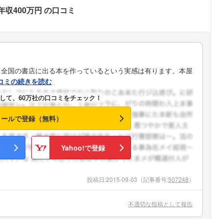
年収400万円
の口コミ
。全国の書店に出る本を作っているという実感は有ります。本屋
コミの続きを読む
して、60万社の口コミをチェック！
メールで登録（無料）
Yahoo!で登録
投稿日:
2015-09-03
（記事番号:
507248
）
不適切な投稿として報告