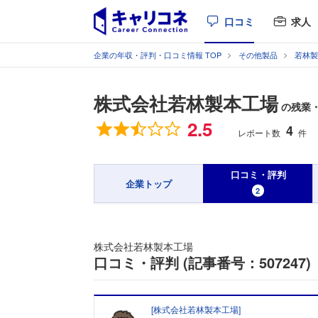
口コミ
求人
企業の年収・評判・口コミ情報 TOP
その他製品
若林製
株式会社若林製本工場
の残業・
総合評価
2.5
4
レポート数
件
口コミ・評判
企業トップ
2
株式会社若林製本工場
口コミ・評判 (記事番号：507247)
[
株式会社若林製本工場
]