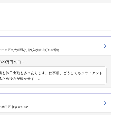
市中京区丸太町通小川西入横鍛治町100番地
320万円
業も休日出勤も多々あります。仕事柄、どうしてもクライアント
るため後ろが動かせず、…
フォローしました
網干区 新在家1302