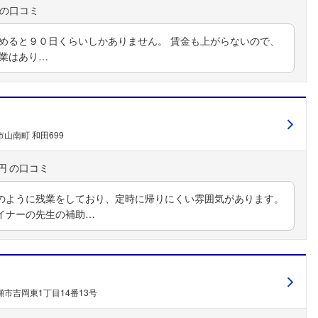
こちらの企業もフォローしませんか？
含めると９０日くらいしかありません。 賃金も上がらないので、
残業はあり…
山南町 和田699
円
のように残業をしており、定時に帰りにくい雰囲気があります。
イナーの先生の補助…
市吉岡東1丁目14番13号