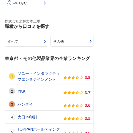
やりがい
株式会社若林製本工場
職種から口コミを探す
すべて
その他
東京都
×
その他製品業界
の企業ランキング
ソニー・インタラクティ
3.8
ブエンタテインメント
YKK
3.7
バンダイ
3.6
大日本印刷
3.5
TOPPANホールディング
2.8