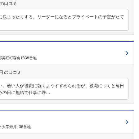
に決まったりする。リーダーになるとプライベートの予定がたて
美咲町塚角1838番地
円
い。若い人が役職に就くようすすめられるが、役職につくと毎日
みの日に無給で仕事に呼…
大字鯨井138番地