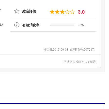
3.0
総合評価
--%
有給消化率
投稿日:
2015-09-03
（記事番号:507247）
不適切な投稿として報告