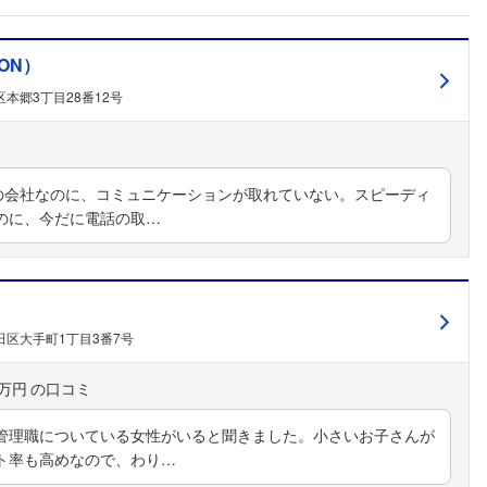
ION）
本郷3丁目28番12号
度の会社なのに、コミュニケーションが取れていない。スピーディ
のに、今だに電話の取…
田区大手町1丁目3番7号
0万円
管理職についている女性がいると聞きました。小さいお子さんが
ト率も高めなので、わり…