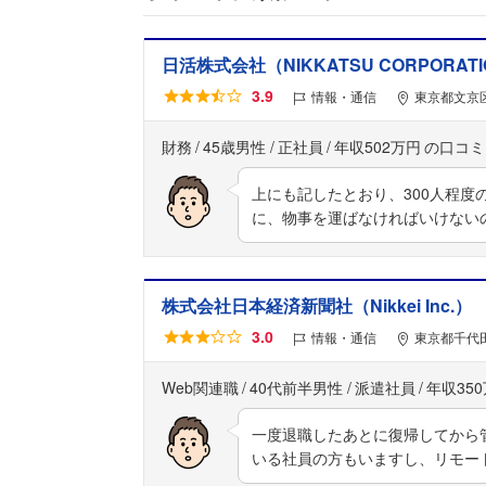
日活株式会社（NIKKATSU CORPORAT
3.9
情報・通信
東京都文京区
財務
45歳男性
正社員
年収502万円
上にも記したとおり、300人程
に、物事を運ばなければいけない
株式会社日本経済新聞社（Nikkei Inc.）
3.0
情報・通信
東京都千代
Web関連職
40代前半男性
派遣社員
年収35
一度退職したあとに復帰してから
いる社員の方もいますし、リモー