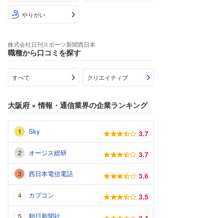
やりがい
株式会社日刊スポーツ新聞西日本
職種から口コミを探す
すべて
クリエイティブ
大阪府
×
情報・通信業界
の企業ランキング
Sky
3.7
オージス総研
3.7
西日本電信電話
3.6
カプコン
3.5
朝日新聞社
3.4