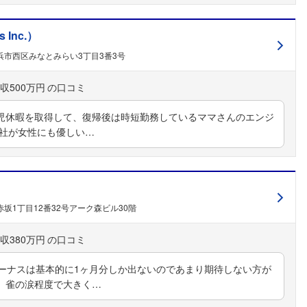
Inc.）
浜市西区みなとみらい3丁目3番3号
収500万円
児休暇を取得して、復帰後は時短勤務しているママさんのエンジ
会社が女性にも優しい…
フォローしました
坂1丁目12番32号アーク森ビル30階
こちらの企業もフォローしませんか？
収380万円
ボーナスは基本的に1ヶ月分しか出ないのであまり期待しない方が
、雀の涙程度で大きく…