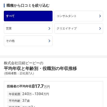
職種から口コミを絞り込む
すべて
コンサルタント
営業
クリエイティブ
その他
株式会社日経ビーピーの
平均年収と年齢別・役職別の年収推移
（投稿者数：正社員7人）
817.7
投稿者の平均年収
万円
240
1394
年収範囲
万～
万円
37
平均年齢
歳