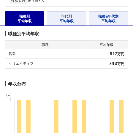
7
投稿者数
正社員
人
職種別
年代別
職種&年代別
平均年収
平均年収
平均年収
職種別平均年収
職種
平均年収
917
営業
万円
743
クリエイティブ
万円
年収分布
(人)