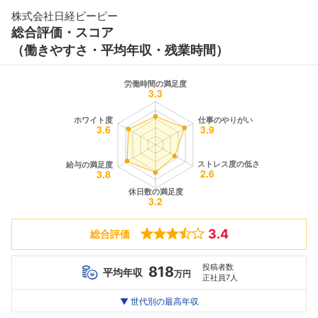
株式会社日経ビーピー
総合評価・スコア
（働きやすさ・平均年収・残業時間）
3.4
総合評価
投稿者数
818
平均年収
万円
正社員7人
世代別
20代
▼ 世代別の最高年収
30代
40代
最高年収
380
835
1394
万
万
万