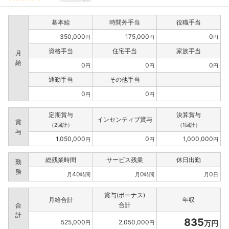
基本給
時間外手当
役職手当
350,000
175,000
0
円
円
円
資格手当
住宅手当
家族手当
月
給
0
0
0
円
円
円
通勤手当
その他手当
0
0
円
円
定期賞与
決算賞与
インセンティブ賞与
賞
（2回計）
（1回計）
与
1,050,000
0
1,000,000
円
円
円
総残業時間
サービス残業
休日出勤
勤
務
40
0
0
月
時間
月
時間
月
日
賞与(ボーナス)
月給合計
年収
合計
合
計
835
525,000
2,050,000
万円
円
円