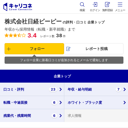
検索
ログイン
無料登録
メニュー
株式会社日経ビーピー
の評判・口コミ 企業トップ
年収から採用情報（転職・新卒就職）まで
3.4
38
レポート数
件
フォロー
レポート投稿
フォロー企業に新着口コミが追加されるとメールで通知します
企業
トップ
口コミ・
評判
23
年収・
給与明細
7
転職・
中途面接
6
ホワイト・
ブラック度
残業代・
残業時間
6
求人情報