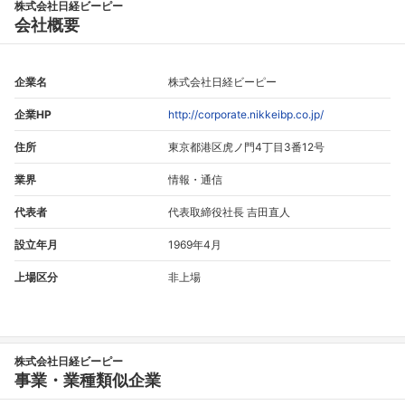
株式会社日経ビーピー
会社概要
企業名
株式会社日経ビーピー
企業HP
http://corporate.nikkeibp.co.jp/
住所
東京都港区虎ノ門4丁目3番12号
業界
情報・通信
代表者
代表取締役社長 吉田直人
設立年月
1969年4月
上場区分
非上場
株式会社日経ビーピー
事業・業種類似企業