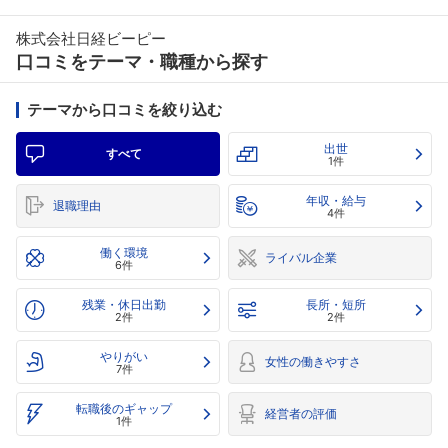
株式会社日経ビーピー
口コミをテーマ・職種から探す
テーマから口コミを絞り込む
出世
すべて
1件
年収・給与
退職理由
4件
働く環境
ライバル企業
6件
残業・休日出勤
長所・短所
2件
2件
やりがい
女性の働きやすさ
7件
転職後のギャップ
経営者の評価
1件