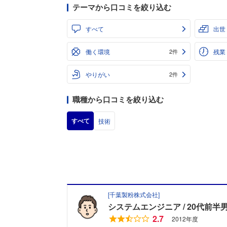
テーマから口コミを絞り込む
すべて
出世
働く環境
残業
2件
やりがい
2件
職種から口コミを絞り込む
すべて
技術
[
千葉製粉株式会社
]
システムエンジニア
20代前半
2.7
2012年度