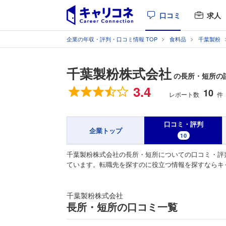
口コミ
求人
企業の年収・評判・口コミ情報 TOP
食料品
千葉製粉
千葉製粉株式会社
の長所・短所の
総合評価
3.4
10
レポート数
件
口コミ・評判
企業トップ
10
千葉製粉株式会社の長所・短所についての口コミ・評
ています。転職先を探すのに役立つ情報を探すならキ
千葉製粉株式会社
長所・短所の口コミ一覧