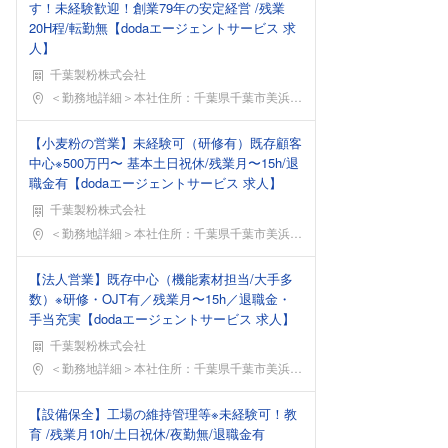
す！未経験歓迎！創業79年の安定経営 /残業
20H程/転勤無【dodaエージェントサービス 求
人】
千葉製粉株式会社
勤務地
＜勤務地詳細＞本社住所：千葉県千葉市美浜区新港17
【小麦粉の営業】未経験可（研修有）既存顧客
中心※500万円〜 基本土日祝休/残業月〜15h/退
職金有【dodaエージェントサービス 求人】
千葉製粉株式会社
勤務地
＜勤務地詳細＞本社住所：千葉県千葉市美浜区新港17
【法人営業】既存中心（機能素材担当/大手多
数）※研修・OJT有／残業月〜15h／退職金・
手当充実【dodaエージェントサービス 求人】
千葉製粉株式会社
勤務地
＜勤務地詳細＞本社住所：千葉県千葉市美浜区新港17
【設備保全】工場の維持管理等※未経験可！教
育 /残業月10h/土日祝休/夜勤無/退職金有