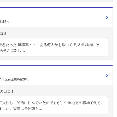
通1-6
最悪だった 離職率・・・ある何人かを除いて 約３年以内にそこ
、あそこに対し…
司区黄金町6番28号
て入社し、関西に住んでいたのですが、中国地方の職場で働くこ
ました。実際は昼休憩も…