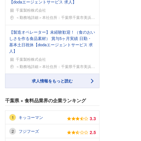
【dodaエージェントサービス 求人】
千葉製粉株式会社
勤務地
＜勤務地詳細＞本社住所：千葉県千葉市美浜区新港17
【製造オペレーター】未経験歓迎！（食のおい
しさを作る食品素材） 賞与5ヶ月実績 日勤・
基本土日祝休【dodaエージェントサービス 求
人】
千葉製粉株式会社
勤務地
＜勤務地詳細＞本社住所：千葉県千葉市美浜区新港17
求人情報をもっと読む
千葉県
×
食料品業界
の企業ランキング
キッコーマン
3.3
フジフーズ
2.5