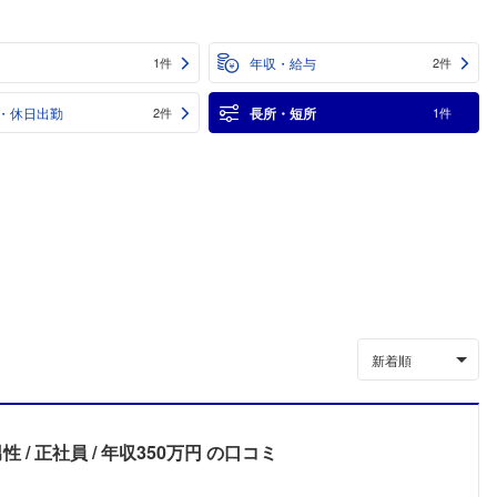
年収・給与
1件
2件
・休日出勤
長所・短所
2件
1件
新着順
男性
正社員
年収350万円
の口コミ