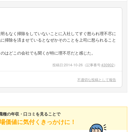
説明もなく掃除をしていないことに入社してすぐ怒られ理不尽に
先に掃除を済ませているとなぜかそのことを上司に怒られること
うのはどこの会社でも聞くが特に理不尽だと感じた。
投稿日:
2014-10-26
（記事番号:
430902
）
不適切な投稿として報告
職種の年収・口コミを見ることで
場価値に気付くきっかけに！