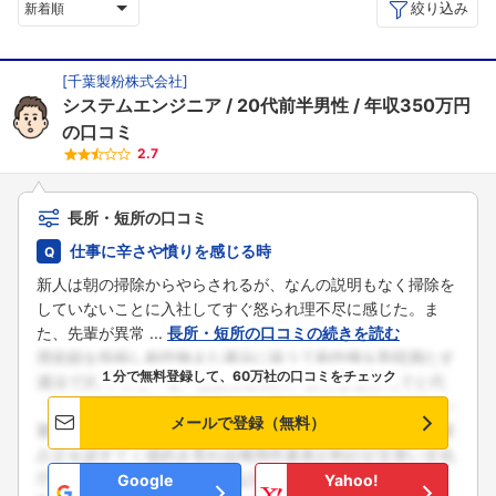
絞り込み
新着順
[
千葉製粉株式会社
]
システムエンジニア
20代前半男性
年収350万円
の口コミ
2.7
長所・短所の口コミ
仕事に辛さや憤りを感じる時
新人は朝の掃除からやらされるが、なんの説明もなく掃除を
していないことに入社してすぐ怒られ理不尽に感じた。ま
た、先輩が異常 ...
長所・短所の口コミの続きを読む
１分で無料登録して、60万社の口コミをチェック
メールで登録（無料）
Google
Yahoo!