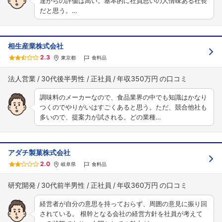
達からの評価は高い。基本的に社員思いの人情味ある社長
だと思う。…
相生産業株式会社
2.3
東京都
食料品
法人営業
30代後半男性
正社員
年収350万円
調味料のメーカーなので、食品業界の中でも知識はかなり
つくのでやりがいはすごくあると思う。ただ、競合他社も
多いので、提案力が試される。どの業種…
アダチ製菓株式会社
2.0
岐阜県
食料品
研究開発
30代前半男性
正社員
年収360万円
経営者が自分の意思を持っておらず、周囲の意見に振り回
されている。 根幹となる会社の経営方針を社員が考えて