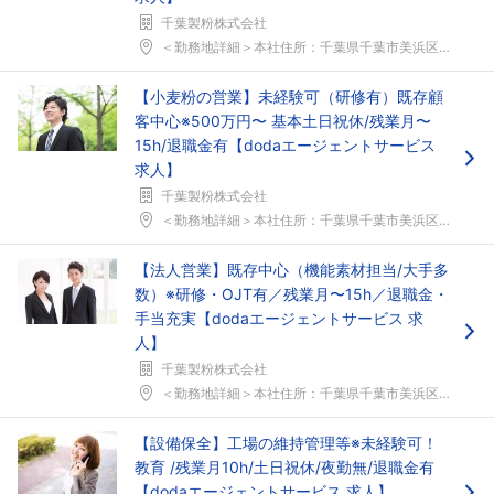
千葉製粉株式会社
＜勤務地詳細＞本社住所：千葉県千葉市美浜区新港17...
【小麦粉の営業】未経験可（研修有）既存顧
客中心※500万円〜 基本土日祝休/残業月〜
15h/退職金有【dodaエージェントサービス
求人】
千葉製粉株式会社
＜勤務地詳細＞本社住所：千葉県千葉市美浜区新港17...
【法人営業】既存中心（機能素材担当/大手多
数）※研修・OJT有／残業月〜15h／退職金・
手当充実【dodaエージェントサービス 求
人】
千葉製粉株式会社
＜勤務地詳細＞本社住所：千葉県千葉市美浜区新港17...
【設備保全】工場の維持管理等※未経験可！
教育 /残業月10h/土日祝休/夜勤無/退職金有
【dodaエージェントサービス 求人】