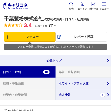
検索
ログイン
無料登録
メニュー
千葉製粉株式会社
の技術の評判・口コミ・社員評価
3.4
??
レポート数
件
フォロー
レポート投稿
フォロー企業に新着口コミが追加されるとメールで通知します
企業
トップ
口コミ・
評判
10
年収・
給与明細
転職・
中途面接
ホワイト・
ブラック度
残業代・
残業時間
求人情報
5