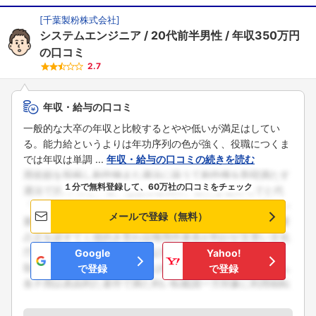
[
千葉製粉株式会社
]
システムエンジニア
20代前半男性
年収350万円
の口コミ
2.7
年収・給与の口コミ
一般的な大卒の年収と比較するとやや低いが満足はしてい
る。能力給というよりは年功序列の色が強く、役職につくま
では年収は単調 ...
年収・給与の口コミの続きを読む
１分で無料登録して、60万社の口コミをチェック
メールで登録（無料）
Google
Yahoo!
で登録
で登録