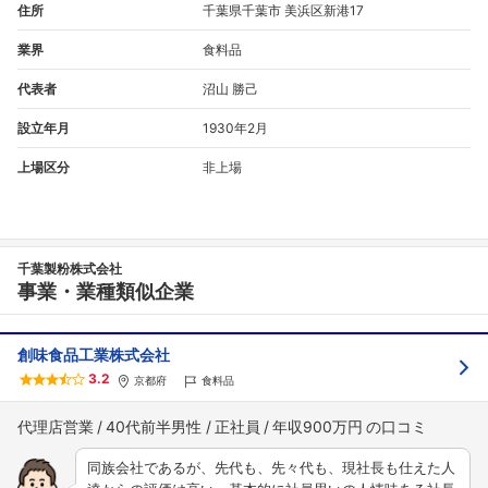
住所
千葉県千葉市 美浜区新港17
業界
食料品
代表者
沼山 勝己
設立年月
1930年2月
上場区分
非上場
千葉製粉株式会社
事業・業種類似企業
創味食品工業株式会社
3.2
京都府
食料品
代理店営業
40代前半男性
正社員
年収900万円
同族会社であるが、先代も、先々代も、現社長も仕えた人