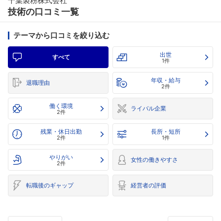
千葉製粉株式会社
技術の口コミ一覧
テーマから口コミを絞り込む
出世
すべて
1件
年収・給与
退職理由
2件
働く環境
ライバル企業
2件
残業・休日出勤
長所・短所
2件
1件
やりがい
女性の働きやすさ
2件
転職後のギャップ
経営者の評価