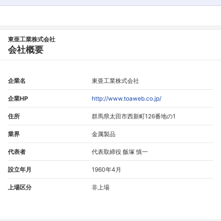
東亜工業株式会社
会社概要
企業名
東亜工業株式会社
企業HP
http://www.toaweb.co.jp/
住所
群馬県太田市西新町126番地の1
業界
金属製品
代表者
代表取締役 飯塚 慎一
設立年月
1960年4月
上場区分
非上場