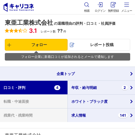
検索
ログイン
無料登録
メニュー
東亜工業株式会社
の退職理由の評判・口コミ・社員評価
3.1
??
レポート数
件
フォロー
レポート投稿
フォロー企業に新着口コミが追加されるとメールで通知します
企業
トップ
口コミ・
評判
4
年収・
給与明細
2
転職・
中途面接
ホワイト・
ブラック度
残業代・
残業時間
求人情報
141