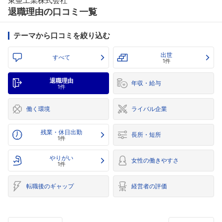
東亜工業株式会社
退職理由の口コミ一覧
テーマから口コミを絞り込む
出世
すべて
1件
退職理由
年収・給与
1件
働く環境
ライバル企業
残業・休日出勤
長所・短所
1件
やりがい
女性の働きやすさ
1件
転職後のギャップ
経営者の評価