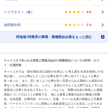
ヘイワテクノ（株）
4.0
池田製作所
2.3
同地域×同業界の事業・業種類似企業をもっと読む
キャリコネで見られる東亜工業株式会社の退職理由についての評判・口コ
ミ・社員評価
キャリコネでは「退社理由:自己成長が出来ないと考え退社 社員全体的にやる
気が無く、上の人間がしたくない仕事を部下に押し付けてくるような事が
多々あった。 また、貶し合うような事が良く見受けられ人間的にも成長が出
来ないと考え退社に至った。 しかし、全員がそのような人間ではなく中には
真面目に仕事と向き合う方もいた。」のような、実際の社員が投稿した退職
理由についての口コミが観覧でき、 他にも東亜工業株式会社の職場の雰囲
気、社内恋愛、仕事内容、やりがい、社風、ライバル企業の情報など労働環
境・ワークライフバランスに関係した多岐多様な口コミを見ることができま