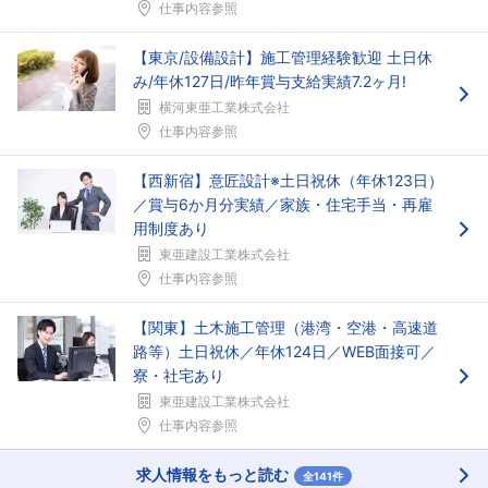
仕事内容参照
フォローしました
【東京/設備設計】施工管理経験歓迎 土日休
み/年休127日/昨年賞与支給実績7.2ヶ月!
こちらの企業もフォローしませんか？
横河東亜工業株式会社
仕事内容参照
【西新宿】意匠設計※土日祝休（年休123日）
／賞与6か月分実績／家族・住宅手当・再雇
用制度あり
東亜建設工業株式会社
仕事内容参照
【関東】土木施工管理（港湾・空港・高速道
路等）土日祝休／年休124日／WEB面接可／
寮・社宅あり
東亜建設工業株式会社
仕事内容参照
求人情報をもっと読む
全141件