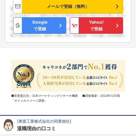
メールで登録（無料）
Google
Yahoo!
で登録
で登録
■実査委託先：日本マーケティングリサーチ機構 ■調査概要：2023年12月期
「サイトのイメージ調査」
[東亜工業株式会社の同業他社]
退職理由の口コミ