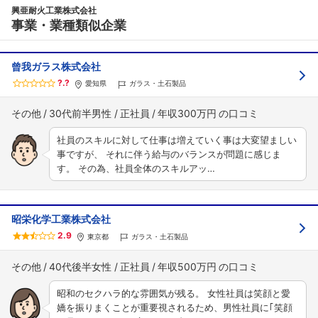
興亜耐火工業株式会社
事業・業種類似企業
曾我ガラス株式会社
?.?
愛知県
ガラス・土石製品
その他
30代前半男性
正社員
年収300万円
社員のスキルに対して仕事は増えていく事は大変望ましい
事ですが、 それに伴う給与のバランスが問題に感じま
す。 その為、社員全体のスキルアッ…
昭栄化学工業株式会社
2.9
東京都
ガラス・土石製品
その他
40代後半女性
正社員
年収500万円
昭和のセクハラ的な雰囲気が残る。 女性社員は笑顔と愛
嬌を振りまくことが重要視されるため、男性社員に｢笑顔