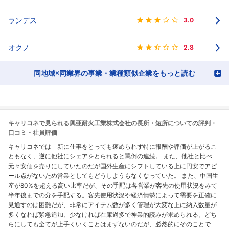
ランデス
3.0
オクノ
2.8
同地域×同業界の事業・業種類似企業をもっと読む
キャリコネで見られる興亜耐火工業株式会社の長所・短所についての評判・
口コミ・社員評価
キャリコネでは「新に仕事をとっても褒められず特に報酬や評価が上がるこ
ともなく、逆に他社にシェアをとられると罵倒の連続。 また、他社と比べ
元々安価を売りにしていたのだが国外生産にシフトしている上に円安でアピ
ール点がないため営業としてもどうしようもなくなっていた。 また、中国生
産が80%を超える高い比率だが、その手配は各営業が客先の使用状況をみて
半年後までの分を手配する。客先使用状況や経済情勢によって需要を正確に
見通すのは困難だが、非常にアイテム数が多く管理が大変な上に納入数量が
多くなれば緊急追加、少なければ在庫過多で神業的読みが求められる。どち
らにしても全てが上手くいくことはまずないのだが、必然的にそのことで