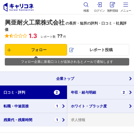
検索
ログイン
無料登録
メニュー
興亜耐火工業株式会社
の長所・短所の評判・口コミ・社員評
価
1.3
??
レポート数
件
フォロー
レポート投稿
フォロー企業に新着口コミが追加されるとメールで通知します
企業
トップ
口コミ・
評判
2
年収・
給与明細
2
転職・
中途面接
1
ホワイト・
ブラック度
残業代・
残業時間
1
求人情報