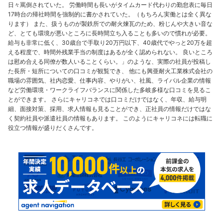
日々罵倒されていた。 労働時間も長いがタイムカード代わりの勤怠表に毎日
17時台の帰社時間を強制的に書かされていた。（もちろん実働とは全く異な
ります） また、扱うものが製鉄所での耐火煉瓦のため、粉じんや大きい音な
ど、とても環境が悪いところに長時間立ち入ることも多いので慣れが必要。
給与も非常に低く、30歳台で手取り20万円以下、40歳代でやっと20万を超
える程度で、時間外残業手当の制度はあるが全く認められない。 良いところ
は慰め合える同僚が数人いることくらい。」のような、実際の社員が投稿し
た長所・短所についての口コミが観覧でき、 他にも興亜耐火工業株式会社の
職場の雰囲気、社内恋愛、仕事内容、やりがい、社風、ライバル企業の情報
など労働環境・ワークライフバランスに関係した多岐多様な口コミを見るこ
とができます。 さらにキャリコネでは口コミだけではなく、年収、給与明
細、面接対策、採用、求人情報も見ることができ、正社員の情報だけではな
く契約社員や派遣社員の情報もあります。 このようにキャリコネには転職に
役立つ情報が盛りだくさんです。