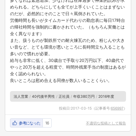
多くなれば緊急追加、少なければ在庫過多で神業的読みが求
められる。どちらにしても全てが上手くいくことはまずない
のだが、必然的にそのことで日々罵倒されていた。
労働時間も長いがタイムカード代わりの勤怠表に毎日17時台
の帰社時間を強制的に書かされていた。（もちろん実働とは
全く異なります）
また、扱うものが製鉄所での耐火煉瓦のため、粉じんや大き
い音など、とても環境が悪いところに長時間立ち入ることも
多いので慣れが必要。
給与も非常に低く、30歳台で手取り20万円以下、40歳代で
やっと20万を超える程度で、時間外残業手当の制度はあるが
全く認められない。
良いところは慰め合える同僚が数人いることくらい。
法人営業
40代後半男性
正社員
年収380万円
2016年度
投稿日:
2017-03-15
（記事番号:
656997
）
参考になった
16
不適切な投稿として報告