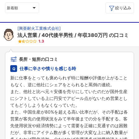
絞り込み
新着順
[
興亜耐火工業株式会社
]
法人営業
40代後半男性
年収380万円
の口コミ
1.3
長所・短所の口コミ
仕事に辛さや憤りを感じる時
新に仕事をとっても褒められず特に報酬や評価が上がること
もなく、逆に他社にシェアをとられると罵倒の連続。
また、他社と比べ元々安価を売りにしていたのだが国外生産
にシフトしている上に円安でアピール点がないため営業とし
てもどうしようもなくなっていた。
また、中国生産が80%を超える高い比率だが、その手配は各
営業が客先の使用状況をみて半年後までの分を手配する。客
先使用状況や経済情勢によって需要を正確に見通すのは困難
だが、非常にアイテム数が多く管理が大変な上に納入数量が