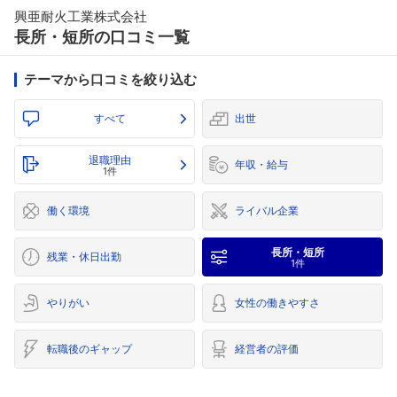
興亜耐火工業株式会社
長所・短所の口コミ一覧
テーマから口コミを絞り込む
すべて
出世
退職理由
年収・給与
1件
働く環境
ライバル企業
長所・短所
残業・休日出勤
1件
やりがい
女性の働きやすさ
転職後のギャップ
経営者の評価