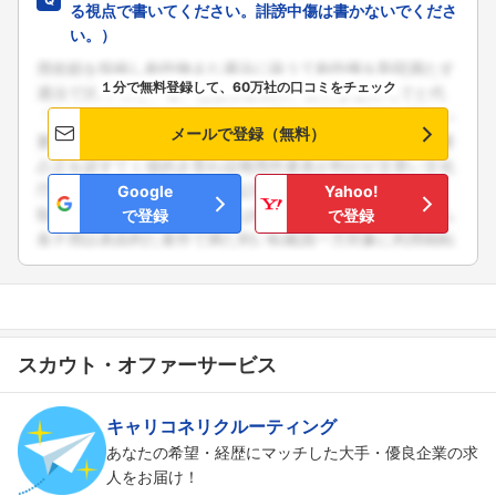
る視点で書いてください。誹謗中傷は書かないでくださ
い。）
１分で無料登録して、60万社の口コミをチェック
メールで登録（無料）
Google
Yahoo!
で登録
で登録
スカウト・オファーサービス
フォローしました
キャリコネリクルーティング
こちらの企業もフォローしませんか？
あなたの希望・経歴にマッチした大手・優良企業の求
人をお届け！