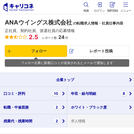
検索
ログイン
無料登録
メニュー
ANAウイングス株式会社
の転職求人情報・社員仕事内容
正社員、契約社員、派遣社員の応募情報
2.5
24
レポート数
件
フォロー
レポート投稿
フォロー企業に新着口コミが追加されるとメールで通知します
企業
トップ
口コミ・
評判
10
年収・
給与明細
8
転職・
中途面接
2
ホワイト・
ブラック度
残業代・
残業時間
2
求人情報