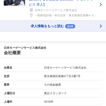
ビス 求人】
日本モーゲージサービス株式会社
フォローしました
＜勤務地詳細＞本社住所：東京都港区新橋4-3-1 ...
こちらの企業もフォローしませんか？
求人情報をもっと読む
全3件
日本モーゲージサービス株式会社
会社概要
企業名
日本モーゲージサービス株式会社
住所
東京都港区新橋4丁目3番1号
業界
その他金融業
上場区分
東証スタンダード
上場年
2016年