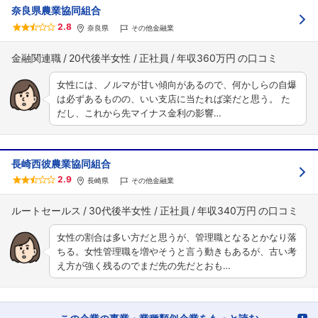
奈良県農業協同組合
2.8
奈良県
その他金融業
金融関連職
20代後半女性
正社員
年収360万円
女性には、ノルマが甘い傾向があるので、何かしらの自爆
は必ずあるものの、いい支店に当たれば楽だと思う。 た
だし、これから先マイナス金利の影響…
長崎西彼農業協同組合
2.9
長崎県
その他金融業
ルートセールス
30代後半女性
正社員
年収340万円
女性の割合は多い方だと思うが、管理職となるとかなり落
ちる。女性管理職を増やそうと言う動きもあるが、古い考
え方が強く残るのでまだ先の先だとおも…