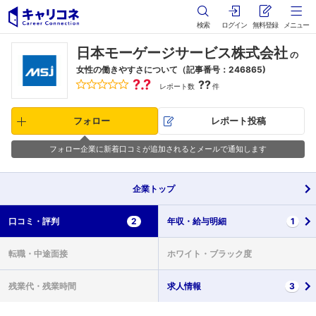
検索
ログイン
無料登録
メニュー
日本モーゲージサービス株式会社
の
女性の働きやすさについて（記事番号：246865)
?.?
??
レポート数
件
フォロー
レポート投稿
フォロー企業に新着口コミが追加されるとメールで通知します
企業
トップ
口コミ・
評判
2
年収・
給与明細
1
転職・
中途面接
ホワイト・
ブラック度
残業代・
残業時間
求人情報
3