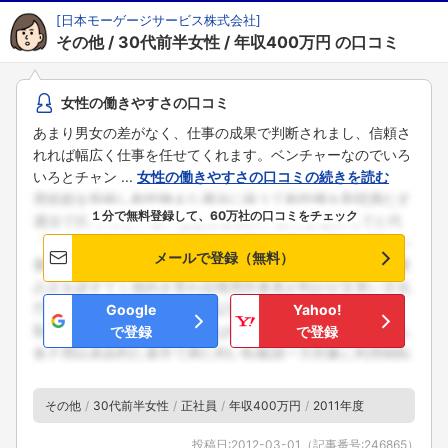
[
日本モーゲージサービス株式会社
]
その他
30代前半女性
年収400万円
の口コミ
女性の働きやすさの口コミ
あまり男女の差がなく、仕事の成果で判断されまし、信頼さ
れれば幅広く仕事を任せてくれます。ベンチャーなのでいろ
いろとチャン ...
女性の働きやすさの口コミの続きを読む
１分で無料登録して、60万社の口コミをチェック
メールで登録（無料）
Google
Yahoo!
で登録
で登録
その他
30代前半女性
正社員
年収400万円
2011年度
投稿日:
2012-03-01
（記事番号:246865）