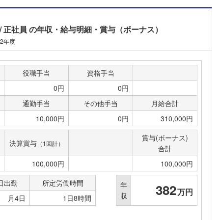
正社員
の年収・給与明細・賞与（ボーナス）
12年度
役職手当
資格手当
0円
0円
通勤手当
その他手当
月給合計
10,000円
0円
310,000円
賞与(ボーナス)
決算賞与
（1回計）
合計
100,000円
100,000円
日出勤
所定労働時間
年
382
万円
収
月4日
1日8時間