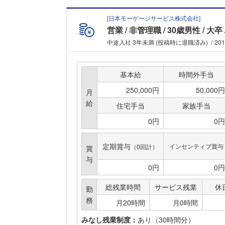
[
日本モーゲージサービス株式会社
]
営業
非管理職
30歳男性
大卒
中途入社 3年未満 (投稿時に退職済み)
20
基本給
時間外手当
250,000円
50,000円
月
給
住宅手当
家族手当
0円
0円
定期賞与
インセンティブ賞与
（0回計）
賞
与
0円
0円
総残業時間
サービス残業
休
勤
務
月20時間
月0時間
みなし残業制度：
あり（30時間分）