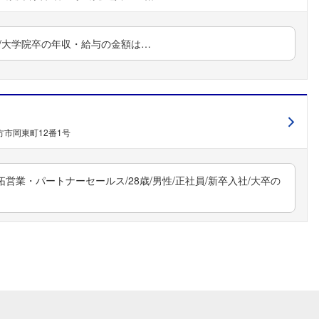
入社/大学院卒の年収・給与の金額は…
方市岡東町12番1号
営業・パートナーセールス/28歳/男性/正社員/新卒入社/大卒の