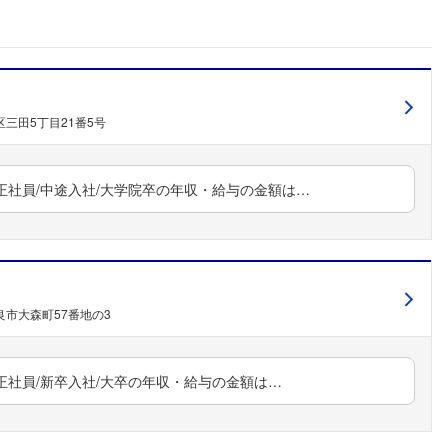
三田5丁目21番5号
/正社員/中途入社/大学院卒の年収・給与の金額は…
フォローしました
良市大森町57番地の3
こちらの企業もフォローしませんか？
/正社員/新卒入社/大卒の年収・給与の金額は…