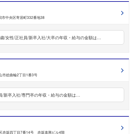
市中央区寄居町332番地38
歳/女性/正社員/新卒入社/大卒の年収・給与の金額は…
山市総曲輪2丁目1番3号
社員/新卒入社/専門卒の年収・給与の金額は…
区赤坂四丁目7番14号 赤坂進興ビル4階