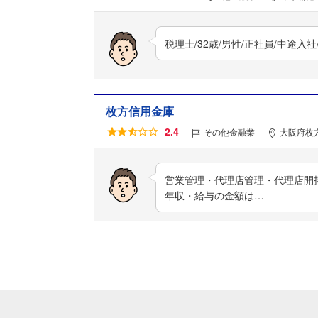
税理士/32歳/男性/正社員/中途
枚方信用金庫
2.4
その他金融業
大阪府枚
営業管理・代理店管理・代理店開拓
年収・給与の金額は…