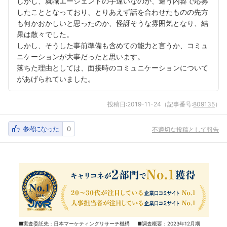
しかし、就職エージェントの手違いなのか、違う内容で応募
したこととなっており、とりあえず話を合わせたものの先方
も何かおかしいと思ったのか、怪訝そうな雰囲気となり、結
果は散々でした。
しかし、そうした事前準備も含めての能力と言うか、コミュ
ニケーションが大事だったと思います。
落ちた理由としては、面接時のコミュニケーションについて
があげられていました。
投稿日:
2019-11-24
（記事番号:
809135
）
参考になった
0
不適切な投稿として報告
■実査委託先：日本マーケティングリサーチ機構 ■調査概要：2023年12月期