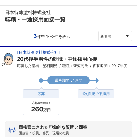
日本特殊塗料株式会社
転職・中途採用面接一覧
3
件中 1〜3件を表示
新着順
[
日本特殊塗料株式会社
]
20代後半男性の転職・中途採用面接
応募した部署：塗料開発
職種：研究開発
面接時期：2017年度
選考期間：
1週間
応募
1次面接で不採用
応募時の年収
260
万円
面接官にされた印象的な質問と回答
面接官：役員、部長、現場の社員