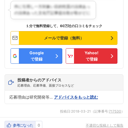
１分で無料登録して、60万社の口コミをチェック
メールで登録（無料）
Google
Yahoo!
で登録
で登録
投稿者からのアドバイス
応募理由、応募準備、面接プロセスなど
応募理由は研究開発等…
アドバイスをもっと読む
投稿日:
2018-03-21
（記事番号:
717530
）
参考になった
0
不適切な投稿として報告