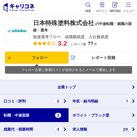
検索
ログイン
無料登録
メニュー
日本特殊塗料株式会社
の中途転職・就職の面
接・選考
面接選考フロー、就職難易度、入社難易度
3.2
??
レポート数
件
フォロー
レポート投稿
フォロー企業に新着口コミが追加されるとメールで通知します
企業
トップ
口コミ・
評判
2
年収・
給与明細
1
転職・
中途面接
3
ホワイト・
ブラック度
残業代・
残業時間
3
求人情報
20