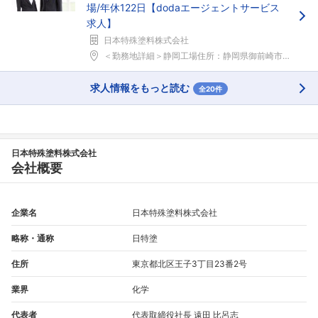
場/年休122日【dodaエージェントサービス
求人】
日本特殊塗料株式会社
＜勤務地詳細＞静岡工場住所：静岡県御前崎市池新田4...
求人情報をもっと読む
全20件
日本特殊塗料株式会社
会社概要
企業名
日本特殊塗料株式会社
略称・通称
日特塗
住所
東京都北区王子3丁目23番2号
業界
化学
代表者
代表取締役社長 遠田 比呂志