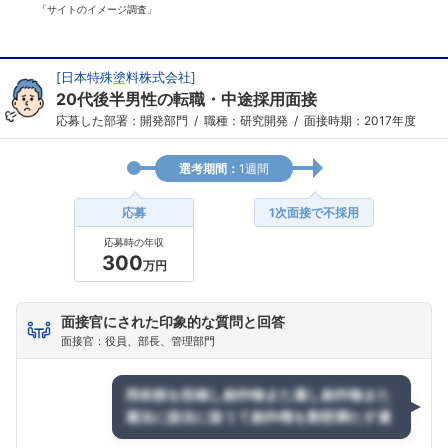
「サイトのイメージ調査」
[
日本特殊塗料株式会社
]
20代後半男性の転職・中途採用面接
応募した部署：開発部門
職種：研究開発
面接時期：2017年度
選考期間：
1週間
応募
1次面接で不採用
応募時の年収
300
万円
面接官にされた印象的な質問と回答
面接官：役員、部長、管理部門