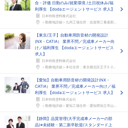
合・評価 日勤のみ/就業環境 /土日祝休み/福
利厚生 【dodaエージェントサービス 求人】
日本特殊塗料株式会社
＜勤務地詳細＞九州工場住所：佐賀県三養基郡みやき町...
【東京/王子】自動車用防音材の開発設計
(NX・CATIA） 業界不問／完成車メーカー向
け／福利厚生 【dodaエージェントサービス
求人】
日本特殊塗料株式会社
＜勤務地詳細＞本社住所：東京都北区王子3-23-2...
【愛知】自動車用防音材の開発設計(NX・
CATIA） 業界不問／完成車メーカー向け／福
利厚生 【dodaエージェントサービス 求人】
日本特殊塗料株式会社
＜勤務地詳細＞愛知工場住所：愛知県知立市山町東並木...
【静岡】品質管理(大手完成車メーカーの部
品)※未経験・第二新卒歓迎/スタンダード上