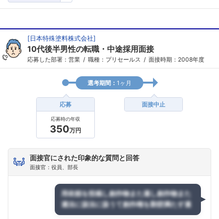
[
日本特殊塗料株式会社
]
10代後半男性の転職・中途採用面接
応募した部署：営業
職種：プリセールス
面接時期：2008年度
選考期間：
1ヶ月
応募
面接中止
応募時の年収
350
万円
面接官にされた印象的な質問と回答
面接官：役員、部長