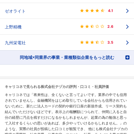
ゼオライト
4.1
上野精機
2.6
九州栄電社
3.5
同地域×同業界の事業・業種類似企業をもっと読む
キャリコネで見られる株式会社テヅカの評判・口コミ・社員評価
キャリコネでは「将来性は、全くないと言ってよいです。業界の中でも信用
されていませんし、金融機関をはじめ取引している会社からも信用されてい
ないために、新たに法人カードの契約や銀行口座の新規作成、リース契約も
結んでいただけないほどです。表示上の報酬額につられて、仲間に入ると自
分の経歴に汚点を残すだけになるかもしれませんが、起業の為の勉強と思っ
て入社するくらいの思いがあれば、多少やっていけるかもしれません。」の
ような、実際の社員が投稿した口コミが観覧でき、 他にも株式会社テヅカの