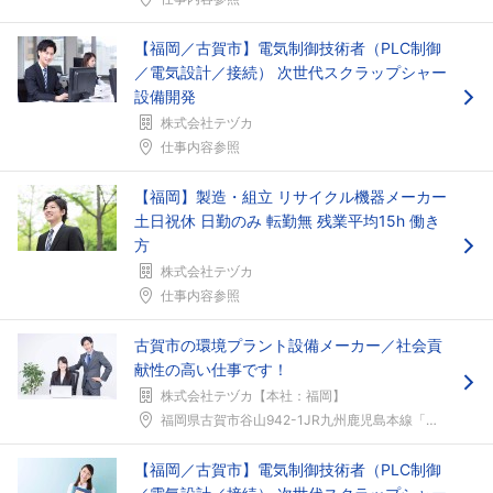
【福岡／古賀市】電気制御技術者（PLC制御
／電気設計／接続） 次世代スクラップシャー
設備開発
株式会社テヅカ
仕事内容参照
【福岡】製造・組立 リサイクル機器メーカー
土日祝休 日勤のみ 転勤無 残業平均15h 働き
方
株式会社テヅカ
仕事内容参照
古賀市の環境プラント設備メーカー／社会貢
献性の高い仕事です！
株式会社テヅカ【本社：福岡】
福岡県古賀市谷山942-1JR九州鹿児島本線「古賀...
【福岡／古賀市】電気制御技術者（PLC制御