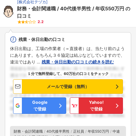
[
株式会社テヅカ
]
財務・会計関連職
40代後半男性
年収550万円
の
口コミ
2.2
残業・休日出勤の口コミ
休日出勤は、工場の作業者（＝直接者）は、当たり前のよう
にあります。もちろん３６協定は結ぶなどしていますので、
違法ではあり ...
残業・休日出勤の口コミの続きを読む
１分で無料登録して、60万社の口コミをチェック
メールで登録（無料）
Google
Yahoo!
で登録
で登録
財務・会計関連職
40代後半男性
正社員
年収550万円
中途