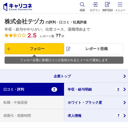
検索
ログイン
無料登録
メニュー
株式会社テヅカ
の評判・口コミ・社員評価
年収・給与ややりがい、出世コース、退職理由まで
2.5
??
レポート数
件
フォロー
レポート投稿
フォロー企業に新着口コミが追加されるとメールで通知します
企業
トップ
口コミ・
評判
2
年収・
給与明細
2
転職・
中途面接
ホワイト・
ブラック度
残業代・
残業時間
求人情報
7