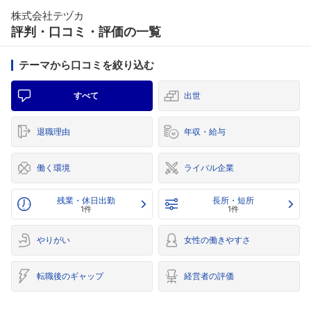
株式会社テヅカ
評判・口コミ・評価の一覧
テーマから口コミを絞り込む
すべて
出世
退職理由
年収・給与
働く環境
ライバル企業
残業・休日出勤
長所・短所
1件
1件
やりがい
女性の働きやすさ
転職後のギャップ
経営者の評価