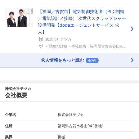
【福岡／古賀市】電気制御技術者（PLC制御
／電気設計／接続） 次世代スクラップシャー
設備開発【dodaエージェントサービス 求
人】
株式会社テヅカ
＜勤務地詳細＞本社住所：福岡県古賀市谷山942-1...
求人情報をもっと読む
全7件
株式会社テヅカ
会社概要
企業名
株式会社テヅカ
住所
福岡県古賀市谷山942番地1
業界
機械