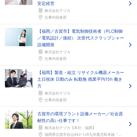
安定経営
株式会社テヅカ
仕事内容参照
フォローしました
【福岡／古賀市】電気制御技術者（PLC制御
／電気設計／接続） 次世代スクラップシャー
こちらの企業もフォローしませんか？
設備開発
株式会社テヅカ
仕事内容参照
【福岡】製造・組立 リサイクル機器メーカー
土日祝休 日勤のみ 転勤無 残業平均15h 働き
方
株式会社テヅカ
仕事内容参照
古賀市の環境プラント設備メーカー／社会貢
献性の高い仕事です！
株式会社テヅカ【本社：福岡】
福岡県古賀市谷山942-1JR九州鹿児島本線「古賀...