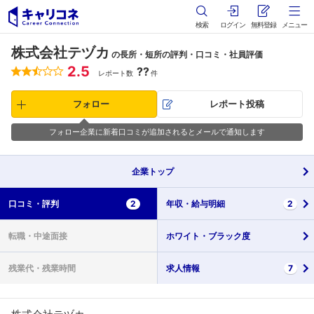
検索
ログイン
無料登録
メニュー
株式会社テヅカ
の長所・短所の評判・口コミ・社員評価
2.5
??
レポート数
件
フォロー
レポート投稿
フォロー企業に新着口コミが追加されるとメールで通知します
企業
トップ
口コミ・
評判
2
年収・
給与明細
2
転職・
中途面接
ホワイト・
ブラック度
残業代・
残業時間
求人情報
7