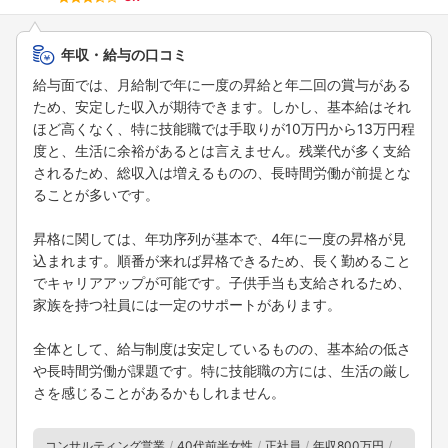
年収・給与の口コミ
給与面では、月給制で年に一度の昇給と年二回の賞与がある
ため、安定した収入が期待できます。しかし、基本給はそれ
ほど高くなく、特に技能職では手取りが10万円から13万円程
度と、生活に余裕があるとは言えません。残業代が多く支給
されるため、総収入は増えるものの、長時間労働が前提とな
ることが多いです。
昇格に関しては、年功序列が基本で、4年に一度の昇格が見
込まれます。順番が来れば昇格できるため、長く勤めること
でキャリアアップが可能です。子供手当も支給されるため、
家族を持つ社員には一定のサポートがあります。
全体として、給与制度は安定しているものの、基本給の低さ
や長時間労働が課題です。特に技能職の方には、生活の厳し
さを感じることがあるかもしれません。
コンサルティング営業
40代前半女性
正社員
年収800万円