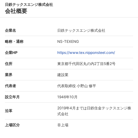
日鉄テックスエンジ株式会社
会社概要
企業名
日鉄テックスエンジ株式会社
略称・通称
NS-TEXENG
企業HP
https://www.tex.nipponsteel.com/
住所
東京都千代田区丸の内2丁目5番2号
業界
建設業
代表者
代表取締役 小野山 修平
設立年月
1946年10月
2019年4月までは日鉄住金テックスエンジ株
沿革
式会社
上場区分
非上場