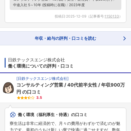
中途入社 5～10年 (投稿時に在職)
2023年度
投稿日:
2025-12-09
（記事番号:
1150133
）
年収・給与の評判・口コミを読む
日鉄テックスエンジ株式会社
働く環境についての評判・口コミ
[
日鉄テックスエンジ株式会社
]
コンサルティング営業
40代前半女性
年収900万
円
の口コミ
3.5
働く環境（福利厚生・待遇）の口コミ
寮生活は非常に経済的で、月々の費用がわずかで済むのが魅
力です。最初のうちは新しい寮で快適に過ごせますが、数年