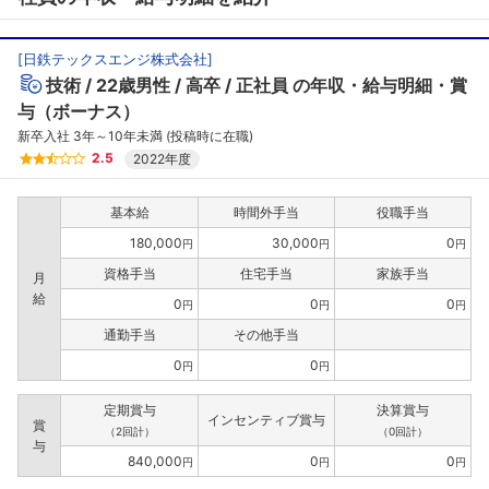
[
日鉄テックスエンジ株式会社
]
技術
22歳男性
高卒
正社員
の年収・給与明細・賞
与（ボーナス）
新卒入社 3年～10年未満 (投稿時に在職)
2.5
2022年度
基本給
時間外手当
役職手当
180,000
30,000
0
円
円
円
資格手当
住宅手当
家族手当
月
給
0
0
0
円
円
円
通勤手当
その他手当
0
0
円
円
定期賞与
決算賞与
インセンティブ賞与
賞
（2回計）
（0回計）
与
840,000
0
0
円
円
円