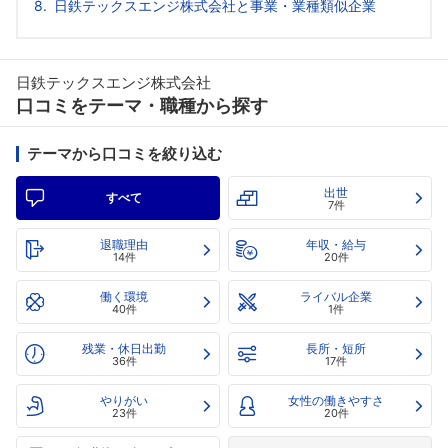
日鉄テックスエンジ株式会社と事業・業種類似企業
日鉄テックスエンジ株式会社
口コミをテーマ・職種から探す
テーマから口コミを絞り込む
出世
すべて
7件
退職理由
年収・給与
14件
20件
働く環境
ライバル企業
40件
1件
残業・休日出勤
長所・短所
36件
17件
やりがい
女性の働きやすさ
23件
20件