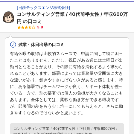
[
日鉄テックスエンジ株式会社
]
コンサルティング営業
40代前半女性
年収600万
円
の口コミ
3.8
残業・休日出勤の口コミ
有給休暇の取得は比較的スムーズで、申請に関して特に困っ
たことはありません。ただし、祝日がある週には土曜日が出
勤日となることがあり、その際に有給を消化するよう求めら
れることがあります。部署によっては業務量や雰囲気に大き
な違いがあり、働きやすさにばらつきがあると感じます。特
に、ある部署ではチームワークが良く、サポート体制が整っ
ている一方で、別の部署では個人の負担が大きくなることも
あります。全体としては、柔軟な働き方ができる環境です
が、部署間の差をもう少し均一にしてもらえると、さらに働
きやすくなるのではないかと思います。
コンサルティング営業
40代前半女性
正社員
年収600万円