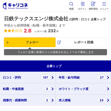
検索
ログイン
無料登録
メニュー
日鉄テックスエンジ株式会社
の評判・口コミ 企業トップ
年収から採用情報（転職・新卒就職）まで
2.6
232
レポート数
件
フォロー
レポート投稿
フォロー企業に新着口コミが追加されるとメールで通知します
企業
トップ
口コミ・
評判
187
年収・
給与明細
27
転職・
中途面接
2
ホワイト・
ブラック度
残業代・
残業時間
2
求人情報
25