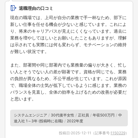
退職理由の口コミ
現在の職場では、上司が自分の業務で手一杯なため、部下に
新しい仕事を任せる機会が少ないと感じています。これによ
り、将来のキャリアパスが見えにくくなっています。過去に
業務を増やしてほしいとお願いしたこともありますが、理解
は示されても実際には何も変わらず、モチベーションの維持
が難しい状況です。
また、部署間や同じ部署内でも業務量の偏りが大きく、忙し
い人とそうでない人の差が顕著です。資格が同じでも、業務
の負担が異なるため、不公平感が生じています。これが原因
で、職場全体の士気が低下しているように感じます。業務の
バランスを見直し、全体の効率を上げるための改善が必要だ
と思います。
システムエンジニア
30代後半女性
正社員
年収500万円
中
途入社 1～3年 (投稿時に在職)
2022年度
投稿日:
2025-12-11
（記事番号:
1150229
）