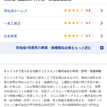
旭化成ホームズ
3.8
一条工務店
3.7
住友林業
3.7
同地域×同業界の事業・業種類似企業をもっと読む
キャリコネで見られる日鉄テックスエンジ株式会社の年収・評判・面接体験
キャリコネでは「親会社に頼ることで安定感はあるものの、独自の成長を目
指す姿勢が求められています。組織内では、上層部と現場の間で意見の食い
違いが見られ、これが業務の混乱を招くこともあります...」のような、実際
の社員の口コミが観覧でき、日鉄テックスエンジ株式会社の採用・転職に役
立つ情報が幅広く充実しています。 さらに日鉄テックスエンジ株式会社の年
収・給与明細・評判・口コミ・転職、求人情報を観覧出来ます。 日鉄テック
スエンジ株式会社の平均年収は426万円、1ヶ月の残業時間の合計 (平均)は