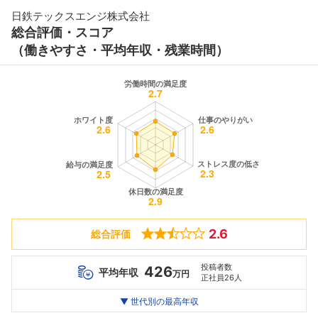
日鉄テックスエンジ株式会社
総合評価・スコア
（働きやすさ・平均年収・残業時間）
2.6
総合評価
投稿者数
426
平均年収
万円
正社員26人
世代別
20代
▼ 世代別の最高年収
30代
40代
最高年収
604
680
584
万
万
万