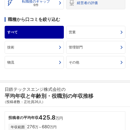
転職後のギャップ
経営者の評価
9件
職種から口コミを絞り込む
すべて
営業
技術
管理部門
物流
その他
日鉄テックスエンジ株式会社の
平均年収と年齢別・役職別の年収推移
（投稿者数：正社員26人）
425.8
投稿者の平均年収
万円
276
680
年収範囲
万～
万円