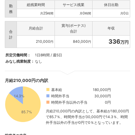
総残業時間
サービス残業
休日出勤
勤
務
25
0
0
月
時間
月
時間
月
日
賞与(ボーナス)
月給合計
年収
合計
合
計
336
210,000
840,000
万円
円
円
所定労働時間：
1日8時間 / 週5日
みなし残業制度：
なし
月給210,000円の内訳
基本給
180,000円
時間外手当
30,000円
時間外手当以外の手当
0円
月給210,000円の内訳として、基本給が180,000円
で85.7％、時間外手当が30,000円で14.3％、時間
外手当以外の手当が0円で0％となっています。