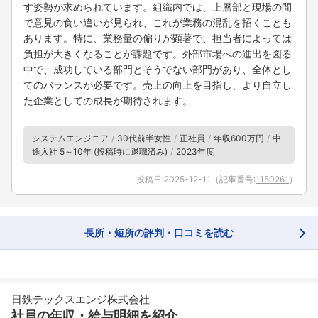
す姿勢が求められています。組織内では、上層部と現場の間
で意見の食い違いが見られ、これが業務の混乱を招くことも
あります。特に、業務量の偏りが顕著で、担当者によっては
負担が大きくなることが課題です。外部市場への進出を図る
中で、成功している部門とそうでない部門があり、全体とし
てのバランスが必要です。売上の向上を目指し、より自立し
た企業としての成長が期待されます。
システムエンジニア
30代前半女性
正社員
年収600万円
中
途入社 5～10年 (投稿時に退職済み)
2023年度
投稿日:
2025-12-11
（記事番号:
1150261
）
フォローしました
こちらの企業もフォローしませんか？
長所・短所の評判・口コミを読む
日鉄テックスエンジ株式会社
社員の年収・給与明細を紹介