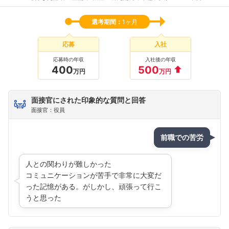
選考期間：
1ヶ月
応募
入社
応募時の年収
入社後の年収
400
500
万円
万円
面接官にされた印象的な質問と回答
面接官：役員
前職での苦労
人との関わりが難しかった
コミュニケーションが苦手で非常に大変だ
った記憶がある。がしかし、頑張って行こ
うと思った