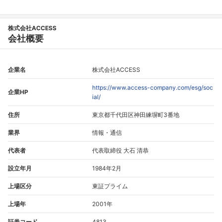
株式会社ACCESS
会社概要
企業名
株式会社ACCESS
https://www.access-company.com/esg/soc
企業HP
ial/
住所
東京都千代田区神田練塀町3番地
業界
情報・通信
代表者
代表取締役 大石 清恭
設立年月
1984年2月
上場区分
東証プライム
上場年
2001年
証券コード
4813