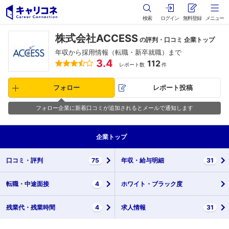
検索
ログイン
無料登録
メニュー
株式会社ACCESS
の評判・口コミ 企業トップ
年収から採用情報（転職・新卒就職）まで
3.4
112
レポート数
件
フォロー
レポート投稿
フォロー企業に新着口コミが追加されるとメールで通知します
企業
トップ
口コミ・
評判
75
年収・
給与明細
31
転職・
中途面接
4
ホワイト・
ブラック度
残業代・
残業時間
4
求人情報
31