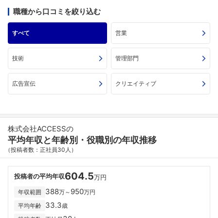
職種から口コミを絞り込む
すべて
営業
技術
管理部門
広告宣伝
クリエイティブ
株式会社ACCESSの
平均年収と年齢別・役職別の年収推移
（投稿者数：正社員30人）
604.5
投稿者の平均年収
万円
388
950
年収範囲
万～
万円
33.3
平均年齢
歳