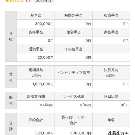
1.3
2015年度
基本給
時間外手当
役職手当
300,000
0
0
円
円
円
資格手当
住宅手当
家族手当
月
給
0
0
0
円
円
円
通勤手当
その他手当
20,000
0
円
円
定期賞与
決算賞与
インセンティブ賞与
賞
（2回計）
（0回計）
与
1,000,000
0
0
円
円
円
総残業時間
サービス残業
休日出勤
勤
務
40
0
0
月
時間
月
時間
月
日
賞与(ボーナス)
月給合計
年収
合計
合
計
484
320,000
1,000,000
万円
円
円