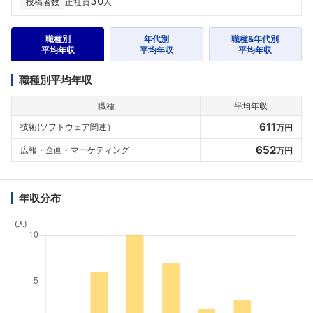
30
投稿者数
正社員
人
職種別
年代別
職種&年代別
平均年収
平均年収
平均年収
職種別平均年収
職種
平均年収
611
技術(ソフトウェア関連）
万円
652
広報・企画・マーケティング
万円
年収分布
(人)