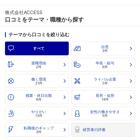
株式会社ACCESS
口コミをテーマ・職種から探す
テーマから口コミを絞り込む
出世
すべて
3件
退職理由
年収・給与
2件
6件
働く環境
ライバル企業
21件
2件
残業・休日出勤
長所・短所
6件
14件
やりがい
女性の働きやすさ
13件
5件
転職後のギャップ
経営者の評価
3件