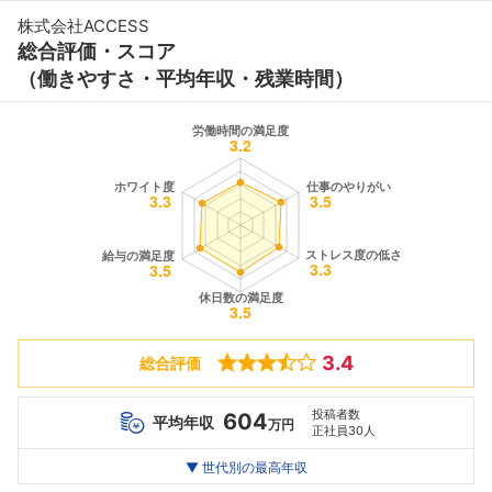
株式会社ACCESS
総合評価・スコア
（働きやすさ・平均年収・残業時間）
3.4
総合評価
投稿者数
604
平均年収
万円
正社員30人
世代別
20代
▼ 世代別の最高年収
30代
40代
最高年収
831
950
840
万
万
万