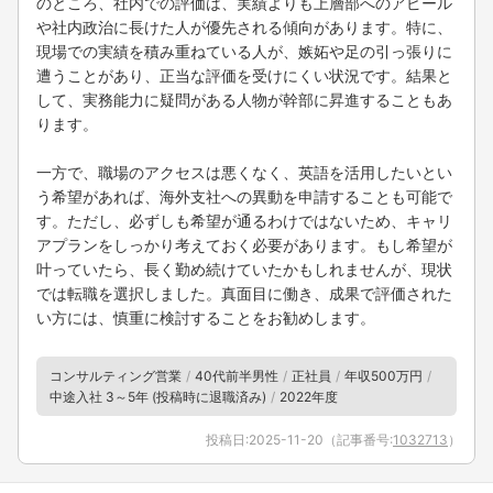
のところ、社内での評価は、実績よりも上層部へのアピール
や社内政治に長けた人が優先される傾向があります。特に、
現場での実績を積み重ねている人が、嫉妬や足の引っ張りに
遭うことがあり、正当な評価を受けにくい状況です。結果と
して、実務能力に疑問がある人物が幹部に昇進することもあ
ります。
一方で、職場のアクセスは悪くなく、英語を活用したいとい
う希望があれば、海外支社への異動を申請することも可能で
す。ただし、必ずしも希望が通るわけではないため、キャリ
アプランをしっかり考えておく必要があります。もし希望が
叶っていたら、長く勤め続けていたかもしれませんが、現状
では転職を選択しました。真面目に働き、成果で評価された
い方には、慎重に検討することをお勧めします。
コンサルティング営業
40代前半男性
正社員
年収500万円
中途入社 3～5年 (投稿時に退職済み)
2022年度
投稿日:
2025-11-20
（記事番号:
1032713
）