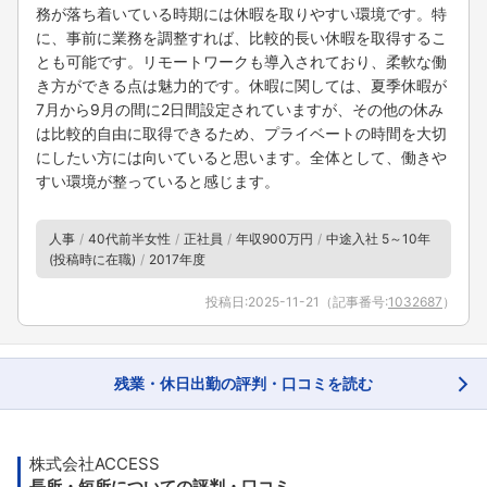
務が落ち着いている時期には休暇を取りやすい環境です。特
に、事前に業務を調整すれば、比較的長い休暇を取得するこ
とも可能です。リモートワークも導入されており、柔軟な働
き方ができる点は魅力的です。休暇に関しては、夏季休暇が
7月から9月の間に2日間設定されていますが、その他の休み
は比較的自由に取得できるため、プライベートの時間を大切
にしたい方には向いていると思います。全体として、働きや
すい環境が整っていると感じます。
人事
40代前半女性
正社員
年収900万円
中途入社 5～10年
(投稿時に在職)
2017年度
投稿日:
2025-11-21
（記事番号:
1032687
）
残業・休日出勤の評判・口コミを読む
株式会社ACCESS
長所・短所についての評判・口コミ