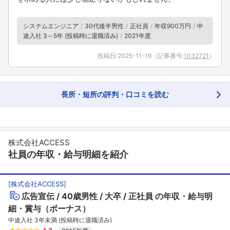
システムエンジニア
30代後半男性
正社員
年収900万円
中
途入社 3～5年 (投稿時に退職済み)
2021年度
投稿日:
2025-11-19
（記事番号:
1032721
）
長所・短所の評判・口コミを読む
株式会社ACCESS
社員の年収・給与明細を紹介
[
株式会社ACCESS
]
広告宣伝
40歳男性
大卒
正社員
の年収・給与明
フォローしました
細・賞与（ボーナス）
中途入社 3年未満 (投稿時に退職済み)
こちらの企業もフォローしませんか？