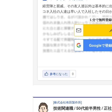
経営陣と親戚、その友人達以外は基本的に
コネ入社の人達は早い人で入社したその日から
１分で無料登録
Googleで登録
参考になった
0
[
株式会社有田製作所
]
技術関連職
50代前半男性
正社