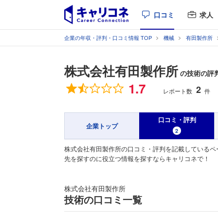
口コミ
求人
企業の年収・評判・口コミ情報 TOP
機械
有田製作所
株式会社有田製作所
の技術の評
総合評価
1.7
2
レポート数
件
口コミ・評判
企業トップ
2
株式会社有田製作所の口コミ・評判を記載しているペ
先を探すのに役立つ情報を探すならキャリコネで！
株式会社有田製作所
技術の口コミ一覧