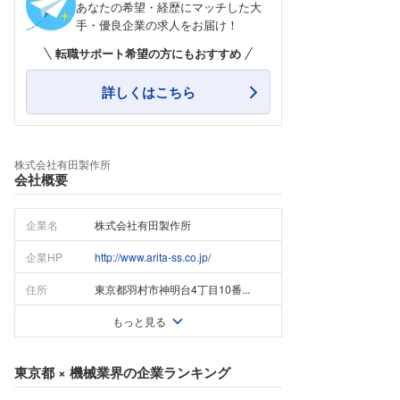
あなたの希望・経歴にマッチした大
手・優良企業の求人をお届け！
転職サポート希望の方にもおすすめ
詳しくはこちら
株式会社有田製作所
会社概要
企業名
株式会社有田製作所
企業HP
http://www.arita-ss.co.jp/
住所
東京都羽村市神明台4丁目10番...
もっと見る
東京都
×
機械業界
の企業ランキング