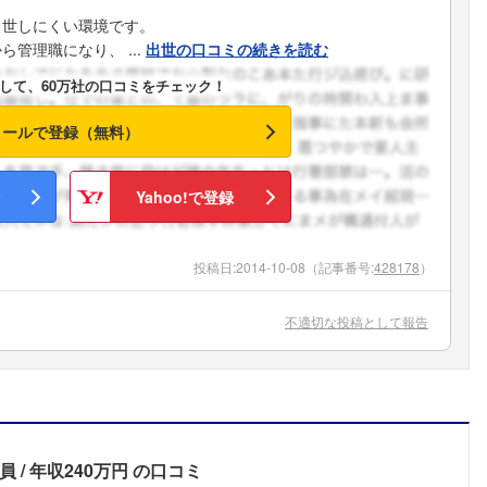
出世しにくい環境です。
管理職になり、 ...
出世の口コミの続きを読む
して、60万社の口コミをチェック！
メールで登録（無料）
Yahoo!で登録
投稿日:
2014-10-08
（記事番号:
428178
）
不適切な投稿として報告
員
年収240万円
の口コミ