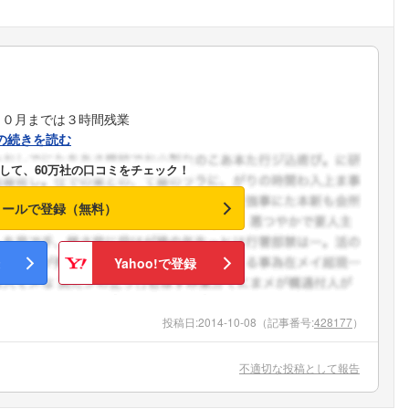
１０月までは３時間残業
の続きを読む
して、60万社の口コミをチェック！
メールで登録（無料）
Yahoo!で登録
投稿日:
2014-10-08
（記事番号:
428177
）
不適切な投稿として報告