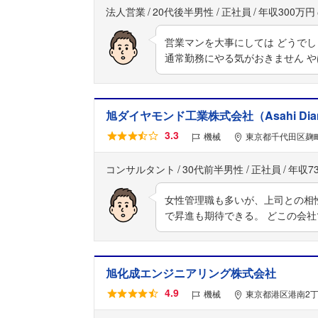
法人営業
20代後半男性
正社員
年収300万円
営業マンを大事にしては どうでし
通常勤務にやる気がおきません や
旭ダイヤモンド工業株式会社（Asahi Diamond 
3.3
機械
東京都千代田区麹町
コンサルタント
30代前半男性
正社員
年収7
女性管理職も多いが、上司との相
で昇進も期待できる。 どこの会
旭化成エンジニアリング株式会社
4.9
機械
東京都港区港南2丁