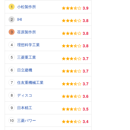
小松製作所
3.9
IHI
3.8
荏原製作所
3.8
理想科学工業
3.8
三菱重工業
3.7
日立建機
3.7
住友重機械工業
3.7
ディスコ
3.6
日本精工
3.5
三菱パワー
3.4