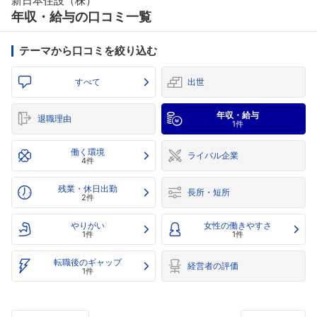
新日本住設（株）
年収・給与の口コミ一覧
テーマから口コミを絞り込む
すべて
出世
年収・給与
退職理由
1件
働く環境
ライバル企業
4件
残業・休日出勤
長所・短所
2件
やりがい
女性の働きやすさ
1件
1件
転職後のギャップ
経営者の評価
1件