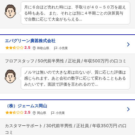
月に６台ほど売れた時には、手取りが４０～５０万を超え
る時もある。 また、それとは別に４半期ごとの決算賞与
で台数に応じて大金がもらえる…
エバグリーン廣甚株式会社
2.5
和歌山県
小売業
フロアスタッフ
50代前半男性
正社員
年収500万円
ノルマは無いので大きな差は出ないが、質に応じた評価は
感じられます。あと会社の数字に応じて変わることもある
みたいです。面談で評価を言われるので…
（株）ジェームス岡山
2.5
岡山県
小売業
カスタマーサポート
30代前半男性
正社員
年収350万円