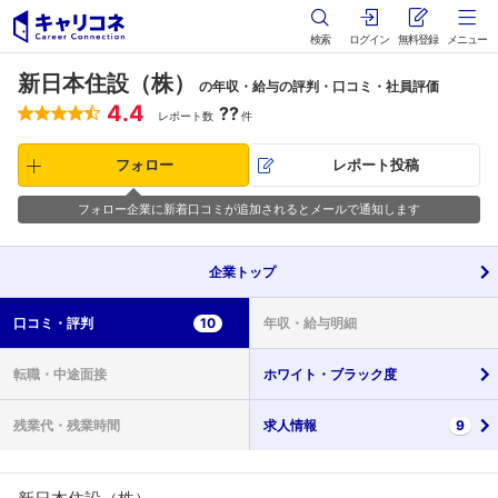
検索
ログイン
無料登録
メニュー
新日本住設（株）
の年収・給与の評判・口コミ・社員評価
4.4
??
レポート数
件
フォロー
レポート投稿
フォロー企業に新着口コミが追加されるとメールで通知します
企業
トップ
口コミ・
評判
10
年収・
給与明細
転職・
中途面接
ホワイト・
ブラック度
残業代・
残業時間
求人情報
9