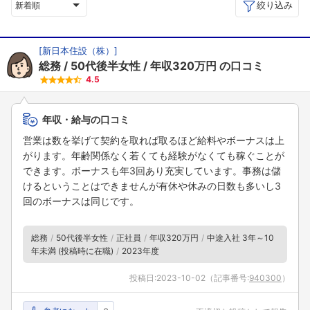
絞り込み
新着順
[
新日本住設（株）
]
総務
50代後半女性
年収320万円
の口コミ
4.5
年収・給与の口コミ
営業は数を挙げて契約を取れば取るほど給料やボーナスは上
がります。年齢関係なく若くても経験がなくても稼ぐことが
できます。ボーナスも年3回あり充実しています。事務は儲
けるということはできませんが有休や休みの日数も多いし3
回のボーナスは同じです。
総務
50代後半女性
正社員
年収320万円
中途入社 3年～10
年未満 (投稿時に在職)
2023年度
投稿日:
2023-10-02
（記事番号:
940300
）